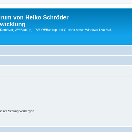
orum von Heiko Schröder
twicklung
emover, WMBackup, 1PW, OEBackup und Outlook sowie Windows Live Mail
ieser Sitzung verbergen