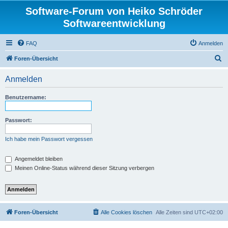
Software-Forum von Heiko Schröder
Softwareentwicklung
FAQ
Anmelden
S
Foren-Übersicht
u
Anmelden
c
h
Benutzername:
e
Passwort:
Ich habe mein Passwort vergessen
Angemeldet bleiben
Meinen Online-Status während dieser Sitzung verbergen
Foren-Übersicht
Alle Cookies löschen
Alle Zeiten sind
UTC+02:00