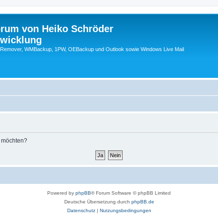
orum von Heiko Schröder
twicklung
emover, WMBackup, 1PW, OEBackup und Outlook sowie Windows Live Mail
n möchten?
Powered by
phpBB
® Forum Software © phpBB Limited
Deutsche Übersetzung durch
phpBB.de
Datenschutz
|
Nutzungsbedingungen