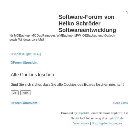
Software-Forum von
Heiko Schröder
Softwareentwicklung
für MOBackup, MODupRemover, WMBackup, 1PW, OEBackup und Outlook
sowie Windows Live Mail
Schnellzugriff
FAQ
Foren-Übersicht
Alle Cookies löschen
Sind Sie sich sicher, dass Sie alle Cookies des Boards löschen möchten?
Foren-Übersicht
Alle Coo
Powered by
phpBB
® Forum Software © phpBB Lim
Deutsche Übersetzung durch
phpBB.de
Datenschutz
|
Nutzungsbedingungen