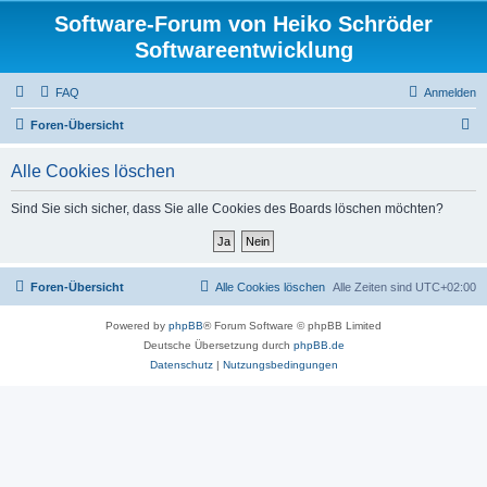
Software-Forum von Heiko Schröder
Softwareentwicklung
FAQ
Anmelden
S
Foren-Übersicht
u
Alle Cookies löschen
c
h
Sind Sie sich sicher, dass Sie alle Cookies des Boards löschen möchten?
e
Foren-Übersicht
Alle Cookies löschen
Alle Zeiten sind
UTC+02:00
Powered by
phpBB
® Forum Software © phpBB Limited
Deutsche Übersetzung durch
phpBB.de
Datenschutz
|
Nutzungsbedingungen