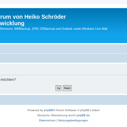
orum von Heiko Schröder
twicklung
emover, WMBackup, 1PW, OEBackup und Outlook sowie Windows Live Mail
n möchten?
Powered by
phpBB
® Forum Software © phpBB Limited
Deutsche Übersetzung durch
phpBB.de
Datenschutz
|
Nutzungsbedingungen