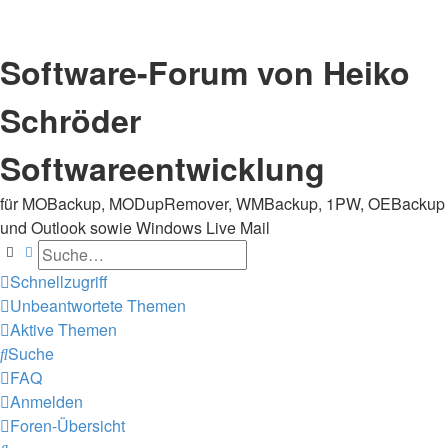
Software-Forum von Heiko
Schröder
Softwareentwicklung
für MOBackup, MODupRemover, WMBackup, 1PW, OEBackup
und Outlook sowie Windows Live Mail
Suche
Erweiterte Suche
Schnellzugriff
Unbeantwortete Themen
Aktive Themen
Suche
FAQ
Anmelden
Foren-Übersicht