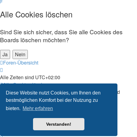
Suche
Alle Cookies löschen
Sind Sie sich sicher, dass Sie alle Cookies des
Boards löschen möchten?
Foren-Übersicht
Alle Zeiten sind
UTC+02:00
Alle Cookies löschen
Powered by
phpBB
® Forum Software © phpBB Limited
Diese Website nutzt Cookies, um Ihnen den
Deutsche Übersetzung durch
phpBB.de
bestmöglichen Komfort bei der Nutzung zu
Datenschutz
|
Nutzungsbedingungen
bieten.
Mehr erfahren
Verstanden!