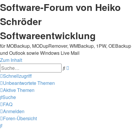
Software-Forum von Heiko
Schröder
Softwareentwicklung
für MOBackup, MODupRemover, WMBackup, 1PW, OEBackup
und Outlook sowie Windows Live Mail
Zum Inhalt
Erweiterte
Suche
Suche
Schnellzugriff
Unbeantwortete Themen
Aktive Themen
Suche
FAQ
Anmelden
Foren-Übersicht
Suche