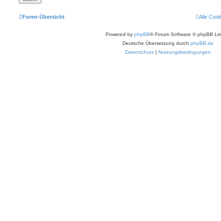
Foren-Übersicht
Alle Coo
Powered by
phpBB
® Forum Software © phpBB Lim
Deutsche Übersetzung durch
phpBB.de
Datenschutz
|
Nutzungsbedingungen