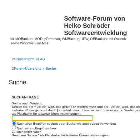
Software-Forum von
Heiko Schröder
Softwareentwicklung
für MOBackup, MODupRemover, WMBackup, 1PW, OEBackup und Outlook
sowie Windows Live Mail
Schnellzugriff
FAQ
Foren-Übersicht
Suche
Suche
SUCHANFRAGE
Suche nach Wörtern:
Setzen Sie ein
+
vor ein Wort, das gefunden werden muss und ein
-
vor ein Wort, das n
mehrere Wörter getrennt durch
|
innerhalb einer Klammer, wenn nur eines der Wörter ge
als Platzhalter für teilweise Übereinstimmungen.
Nach allen Begriffen suchen oder Suche wie angegeben verwenden
Nach einem Begriff suchen
Zu suchender Autor:
Benutzen Sie ein * als Platzhalter für teilweise Übereinstimmungen.