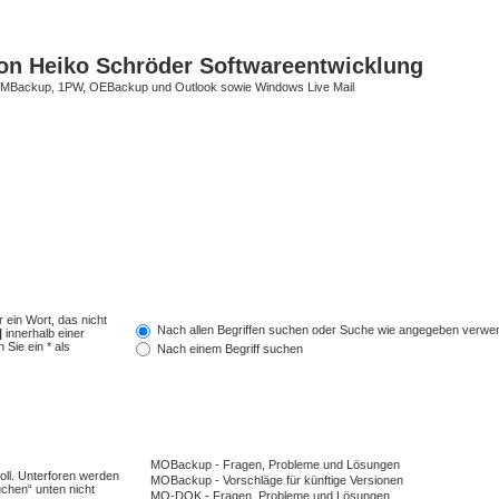
on Heiko Schröder Softwareentwicklung
Backup, 1PW, OEBackup und Outlook sowie Windows Live Mail
 ein Wort, das nicht
Nach allen Begriffen suchen oder Suche wie angegeben verwe
|
innerhalb einer
Sie ein * als
Nach einem Begriff suchen
ll. Unterforen werden
uchen“ unten nicht