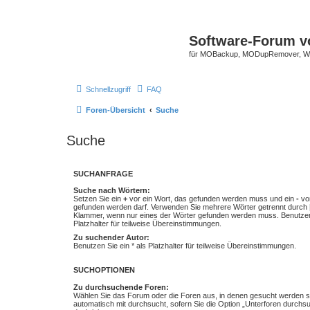
Software-Forum v
für MOBackup, MODupRemover, WM
Schnellzugriff
FAQ
Foren-Übersicht
Suche
Suche
SUCHANFRAGE
Suche nach Wörtern:
Setzen Sie ein
+
vor ein Wort, das gefunden werden muss und ein
-
vor
gefunden werden darf. Verwenden Sie mehrere Wörter getrennt durch
Klammer, wenn nur eines der Wörter gefunden werden muss. Benutzen 
Platzhalter für teilweise Übereinstimmungen.
Zu suchender Autor:
Benutzen Sie ein * als Platzhalter für teilweise Übereinstimmungen.
SUCHOPTIONEN
Zu durchsuchende Foren:
Wählen Sie das Forum oder die Foren aus, in denen gesucht werden so
automatisch mit durchsucht, sofern Sie die Option „Unterforen durchs