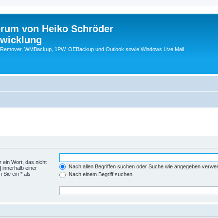
orum von Heiko Schröder
twicklung
emover, WMBackup, 1PW, OEBackup und Outlook sowie Windows Live Mail
 ein Wort, das nicht
Nach allen Begriffen suchen oder Suche wie angegeben verwe
|
innerhalb einer
Sie ein * als
Nach einem Begriff suchen