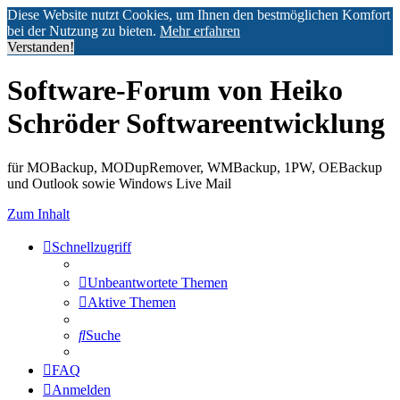
Diese Website nutzt Cookies, um Ihnen den bestmöglichen Komfort
bei der Nutzung zu bieten.
Mehr erfahren
Verstanden!
Software-Forum von Heiko
Schröder Softwareentwicklung
für MOBackup, MODupRemover, WMBackup, 1PW, OEBackup
und Outlook sowie Windows Live Mail
Zum Inhalt
Schnellzugriff
Unbeantwortete Themen
Aktive Themen
Suche
FAQ
Anmelden