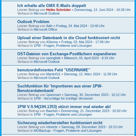
Ich erhalte alle GMX E-Mails doppelt
Letzter Beitrag von
Heiko Schröder
«
Donnerstag, 13. Juni 2024 - 16:28 Uhr
Verfasst in
Microsoft Outlook
Outlook Problem
Letzter Beitrag von
Adin
«
Freitag, 24. Mai 2024 - 13:40 Uhr
Verfasst in
Microsoft Office
Upload einer Datenbank in die Cloud funktioniert nicht
Letzter Beitrag von
ASenna
«
Freitag, 03. Mai 2024 - 17:09 Uhr
Verfasst in
1PW - Fragen, Probleme und Lösungen
OST-Dateien von Exchange-Postfächern expandieren
Letzter Beitrag von
springfeld
«
Mittwoch, 03. April 2024 - 8:33 Uhr
Verfasst in
Microsoft Outlook
benutzerdefiniertes Feld "USERNAME"
Letzter Beitrag von
Martin011
«
Dienstag, 12. März 2024 - 11:58 Uhr
Verfasst in
Microsoft Outlook
Suchfunktion für 'Importieren aus einer 1PW-
Benutzerdatenbank'
Letzter Beitrag von
1pwsmart
«
Samstag, 30. Dezember 2023 - 10:12 Uhr
Verfasst in
1PW - Vorschläge für künftige Versionen
1PW V.9.94(194.1353) stürzt immer mal wieder ab!
Letzter Beitrag von
Baerbel
«
Donnerstag, 21. Dezember 2023 - 20:50 Uhr
Verfasst in
1PW - Fragen, Probleme und Lösungen
Sicherung wiederherstellen funktioniert nicht
Letzter Beitrag von
reinerbr
«
Samstag, 09. Dezember 2023 - 19:13 Uhr
Verfasst in
MOBackup - Fragen, Probleme und Lösungen