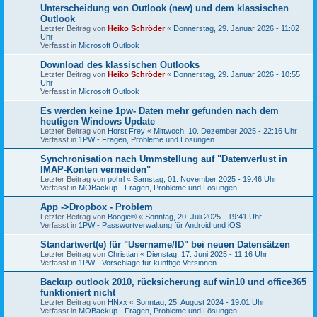
Unterscheidung von Outlook (new) und dem klassischen
Outlook
Letzter Beitrag von
Heiko Schröder
«
Donnerstag, 29. Januar 2026 - 11:02
Uhr
Verfasst in
Microsoft Outlook
Download des klassischen Outlooks
Letzter Beitrag von
Heiko Schröder
«
Donnerstag, 29. Januar 2026 - 10:55
Uhr
Verfasst in
Microsoft Outlook
Es werden keine 1pw- Daten mehr gefunden nach dem
heutigen Windows Update
Letzter Beitrag von
Horst Frey
«
Mittwoch, 10. Dezember 2025 - 22:16 Uhr
Verfasst in
1PW - Fragen, Probleme und Lösungen
Synchronisation nach Ummstellung auf "Datenverlust in
IMAP-Konten vermeiden"
Letzter Beitrag von
pohrl
«
Samstag, 01. November 2025 - 19:46 Uhr
Verfasst in
MOBackup - Fragen, Probleme und Lösungen
App ->Dropbox - Problem
Letzter Beitrag von
Boogie®
«
Sonntag, 20. Juli 2025 - 19:41 Uhr
Verfasst in
1PW - Passwortverwaltung für Android und iOS
Standartwert(e) für "Username/ID" bei neuen Datensätzen
Letzter Beitrag von
Christian
«
Dienstag, 17. Juni 2025 - 11:16 Uhr
Verfasst in
1PW - Vorschläge für künftige Versionen
Backup outlook 2010, rücksicherung auf win10 und office365
funktioniert nicht
Letzter Beitrag von
HNxx
«
Sonntag, 25. August 2024 - 19:01 Uhr
Verfasst in
MOBackup - Fragen, Probleme und Lösungen