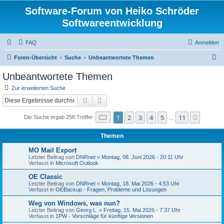
Software-Forum von Heiko Schröder
Softwareentwicklung
FAQ
Anmelden
S
Foren-Übersicht
Suche
Unbeantwortete Themen
u
Unbeantwortete Themen
c
Zur erweiterten Suche
h
Suche
Erweiterte Suche
e
Seite
1
von
11
1
2
3
4
5
11
Nächst
Die Suche ergab 258 Treffer
…
Themen
MO Mail Export
Letzter Beitrag von
DNRnet
«
Montag, 08. Juni 2026 - 20:11 Uhr
Verfasst in
Microsoft Outlook
OE Classic
Letzter Beitrag von
DNRnet
«
Montag, 18. Mai 2026 - 4:53 Uhr
Verfasst in
OEBackup - Fragen, Probleme und Lösungen
Weg von Windows, was nun?
Letzter Beitrag von
Georg L.
«
Freitag, 15. Mai 2026 - 7:37 Uhr
Verfasst in
1PW - Vorschläge für künftige Versionen