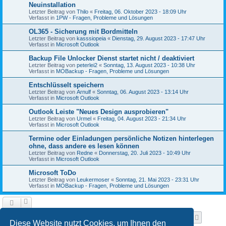
Neuinstallation
Letzter Beitrag von
Thilo
«
Freitag, 06. Oktober 2023 - 18:09 Uhr
Verfasst in
1PW - Fragen, Probleme und Lösungen
OL365 - Sicherung mit Bordmitteln
Letzter Beitrag von
kasssiopeia
«
Dienstag, 29. August 2023 - 17:47 Uhr
Verfasst in
Microsoft Outlook
Backup File Unlocker Dienst startet nicht / deaktiviert
Letzter Beitrag von
peterlei2
«
Sonntag, 13. August 2023 - 10:38 Uhr
Verfasst in
MOBackup - Fragen, Probleme und Lösungen
Entschlüsselt speichern
Letzter Beitrag von
Arnulf
«
Sonntag, 06. August 2023 - 13:14 Uhr
Verfasst in
Microsoft Outlook
Outlook Leiste "Neues Design ausprobieren"
Letzter Beitrag von
Urmel
«
Freitag, 04. August 2023 - 21:34 Uhr
Verfasst in
Microsoft Outlook
Termine oder Einladungen persönliche Notizen hinterlegen
ohne, dass andere es lesen können
Letzter Beitrag von
Redne
«
Donnerstag, 20. Juli 2023 - 10:49 Uhr
Verfasst in
Microsoft Outlook
Microsoft ToDo
Letzter Beitrag von
Leukermoser
«
Sonntag, 21. Mai 2023 - 23:31 Uhr
Verfasst in
MOBackup - Fragen, Probleme und Lösungen
Seite
1
von
11
1
2
3
4
5
11
Nächst
Die Suche ergab 258 Treffer
…
Diese Website nutzt Cookies, um Ihnen den