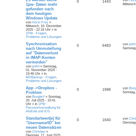
von
Hors
0
1443
1pw- Daten mehr
Mittwoch
gefunden nach
dem heutigen
Windows Update
von
Horst Frey
»
Mittwoch, 10. Dezember
2025 - 22:16 Uhr
» in
1PW - Fragen,
Probleme und Lösungen
Synchronisation
von
pohr
0
6483
nach Ummstellung
Samstag,
auf "Datenverlust
in IMAP-Konten
vermeiden"
von
pohrl
»
Samstag,
01. November 2025 -
19:46 Uhr
» in
MOBackup - Fragen,
Probleme und Lösungen
App ->Dropbox -
von
Boo
0
1998
Problem
Sonntag, 
von
Boogie®
»
Sonntag,
20. Juli 2025 - 19:41
Uhr
» in
1PW -
Passwortverwaltung für
Android und iOS
Standartwert(e) für
von
Chri
0
1640
"Username/ID" bei
Dienstag,
neuen Datensätzen
von
Christian
»
Dienstag, 17. Juni 2025