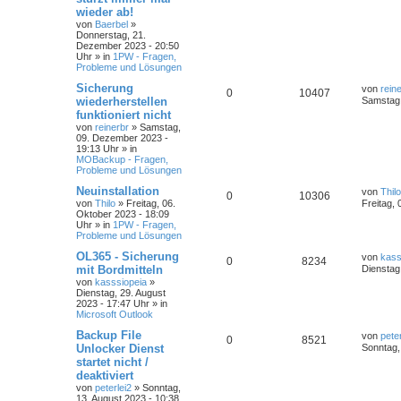
wieder ab!
von
Baerbel
»
Donnerstag, 21.
Dezember 2023 - 20:50
Uhr
» in
1PW - Fragen,
Probleme und Lösungen
Sicherung
von
rein
0
10407
wiederherstellen
Samstag,
funktioniert nicht
von
reinerbr
»
Samstag,
09. Dezember 2023 -
19:13 Uhr
» in
MOBackup - Fragen,
Probleme und Lösungen
Neuinstallation
von
Thilo
0
10306
von
Thilo
»
Freitag, 06.
Freitag,
Oktober 2023 - 18:09
Uhr
» in
1PW - Fragen,
Probleme und Lösungen
OL365 - Sicherung
von
kass
0
8234
mit Bordmitteln
Dienstag
von
kasssiopeia
»
Dienstag, 29. August
2023 - 17:47 Uhr
» in
Microsoft Outlook
Backup File
von
peter
0
8521
Unlocker Dienst
Sonntag,
startet nicht /
deaktiviert
von
peterlei2
»
Sonntag,
13. August 2023 - 10:38