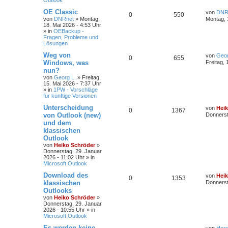
Outlook
c
h
OE Classic
von
DNR
0
550
e
von
DNRnet
»
Montag,
Montag, 
18. Mai 2026 - 4:53 Uhr
» in
OEBackup -
Fragen, Probleme und
Lösungen
Weg von
von
Geor
0
655
Windows, was
Freitag, 
nun?
von
Georg L.
»
Freitag,
15. Mai 2026 - 7:37 Uhr
» in
1PW - Vorschläge
für künftige Versionen
Unterscheidung
von
Hei
0
1367
von Outlook (new)
Donnerst
und dem
klassischen
Outlook
von
Heiko Schröder
»
Donnerstag, 29. Januar
2026 - 11:02 Uhr
» in
Microsoft Outlook
Download des
von
Hei
0
1353
klassischen
Donnerst
Outlooks
von
Heiko Schröder
»
Donnerstag, 29. Januar
2026 - 10:55 Uhr
» in
Microsoft Outlook
Es werden keine