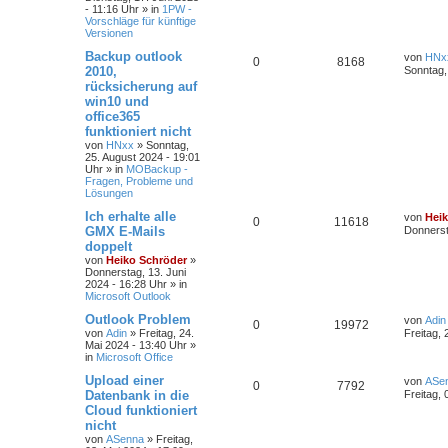
- 11:16 Uhr
» in
1PW -
Vorschläge für künftige
Versionen
Backup outlook
von
HNx
0
8168
2010,
Sonntag,
rücksicherung auf
win10 und
office365
funktioniert nicht
von
HNxx
»
Sonntag,
25. August 2024 - 19:01
Uhr
» in
MOBackup -
Fragen, Probleme und
Lösungen
Ich erhalte alle
von
Hei
0
11618
GMX E-Mails
Donnerst
doppelt
von
Heiko Schröder
»
Donnerstag, 13. Juni
2024 - 16:28 Uhr
» in
Microsoft Outlook
Outlook Problem
von
Adin
0
19972
von
Adin
»
Freitag, 24.
Freitag, 
Mai 2024 - 13:40 Uhr
»
in
Microsoft Office
Upload einer
von
ASe
0
7792
Datenbank in die
Freitag, 
Cloud funktioniert
nicht
von
ASenna
»
Freitag,