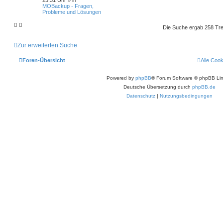
23:31 Uhr
» in
MOBackup - Fragen,
Probleme und Lösungen
Die Suche ergab 258 Tre
Zur erweiterten Suche
Foren-Übersicht
Alle Coo
Powered by
phpBB
® Forum Software © phpBB Lim
Deutsche Übersetzung durch
phpBB.de
Datenschutz
|
Nutzungsbedingungen