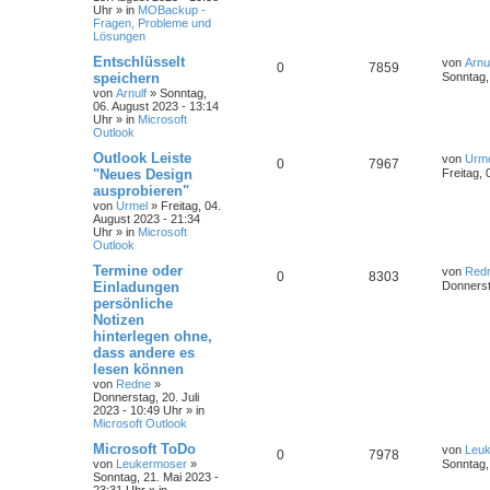
Uhr
» in
MOBackup -
Fragen, Probleme und
Lösungen
Entschlüsselt
von
Arnu
0
7859
speichern
Sonntag,
von
Arnulf
»
Sonntag,
06. August 2023 - 13:14
Uhr
» in
Microsoft
Outlook
Outlook Leiste
von
Urm
0
7967
"Neues Design
Freitag, 
ausprobieren"
von
Urmel
»
Freitag, 04.
August 2023 - 21:34
Uhr
» in
Microsoft
Outlook
Termine oder
von
Red
0
8303
Einladungen
Donnerst
persönliche
Notizen
hinterlegen ohne,
dass andere es
lesen können
von
Redne
»
Donnerstag, 20. Juli
2023 - 10:49 Uhr
» in
Microsoft Outlook
Microsoft ToDo
von
Leu
0
7978
von
Leukermoser
»
Sonntag,
Sonntag, 21. Mai 2023 -