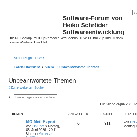
Software-Forum von
Heiko Schröder
Softwareentwicklung
für MOBackup, MODupRemover, WMBackup, 1PW, OEBackup und Outlook
sowie Windows Live Mail
Schnellzugriff
FAQ
Foren-Übersicht
Suche
Unbeantwortete Themen
Unbeantwortete Themen
Zur erweiterten Suche
S
E
u
r
c
w
Die Suche ergab 258 Tre
h
e
e
i
THEMEN
ANTWORTEN
ZUGRIFFE
LETZTER
t
e
MO Mail Export
r
von
DNR
0
311
t
von
DNRnet
»
Montag,
Montag, 
e
08. Juni 2026 - 20:11
S
Uhr
» in
Microsoft
u