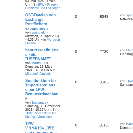
03. Mai 2024 - 17:09
Uhr
» in
1PW - Fragen,
Probleme und Lösungen
OST-Dateien von
von
spri
0
9243
Exchange-
Mittwoch,
Postfächern
expandieren
von
springfeld
»
Mittwoch, 03. April 2024
- 8:33 Uhr
» in
Microsoft
Outlook
benutzerdefinierte
von
Mart
0
7720
s Feld
Dienstag
"USERNAME"
von
Martin011
»
Dienstag, 12. März
2024 - 11:58 Uhr
» in
Microsoft Outlook
Suchfunktion für
von
1pw
0
10466
'Importieren aus
Samstag,
einer 1PW-
Benutzerdatenban
k'
von
1pwsmart
»
Samstag, 30. Dezember
2023 - 10:12 Uhr
» in
1PW - Vorschläge für
künftige Versionen
1PW
von
Baer
0
10138
V.9.94(194.1353)
Donnerst
stürzt immer mal