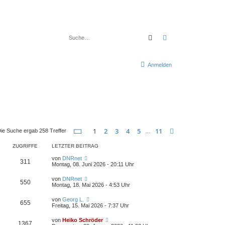
Suche
Erweiterte Suche
Anmelden
Seite
1
von
11
1
2
3
4
5
11
Nächste
ie Suche ergab 258 Treffer
…
ZUGRIFFE
LETZTER BEITRAG
von
DNRnet
311
Montag, 08. Juni 2026 - 20:11 Uhr
von
DNRnet
550
Montag, 18. Mai 2026 - 4:53 Uhr
von
Georg L.
655
Freitag, 15. Mai 2026 - 7:37 Uhr
von
Heiko Schröder
1367