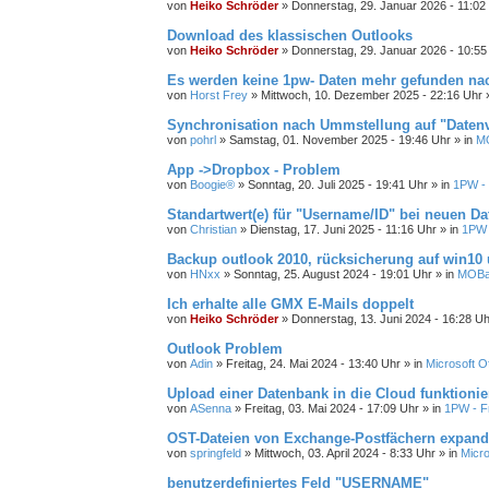
von
Heiko Schröder
»
Donnerstag, 29. Januar 2026 - 11:02
Download des klassischen Outlooks
von
Heiko Schröder
»
Donnerstag, 29. Januar 2026 - 10:55
Es werden keine 1pw- Daten mehr gefunden n
von
Horst Frey
»
Mittwoch, 10. Dezember 2025 - 22:16 Uhr
»
Synchronisation nach Ummstellung auf "Datenv
von
pohrl
»
Samstag, 01. November 2025 - 19:46 Uhr
» in
MO
App ->Dropbox - Problem
von
Boogie®
»
Sonntag, 20. Juli 2025 - 19:41 Uhr
» in
1PW - 
Standartwert(e) für "Username/ID" bei neuen D
von
Christian
»
Dienstag, 17. Juni 2025 - 11:16 Uhr
» in
1PW -
Backup outlook 2010, rücksicherung auf win10 u
von
HNxx
»
Sonntag, 25. August 2024 - 19:01 Uhr
» in
MOBac
Ich erhalte alle GMX E-Mails doppelt
von
Heiko Schröder
»
Donnerstag, 13. Juni 2024 - 16:28 Uh
Outlook Problem
von
Adin
»
Freitag, 24. Mai 2024 - 13:40 Uhr
» in
Microsoft Of
Upload einer Datenbank in die Cloud funktionier
von
ASenna
»
Freitag, 03. Mai 2024 - 17:09 Uhr
» in
1PW - F
OST-Dateien von Exchange-Postfächern expand
von
springfeld
»
Mittwoch, 03. April 2024 - 8:33 Uhr
» in
Micro
benutzerdefiniertes Feld "USERNAME"