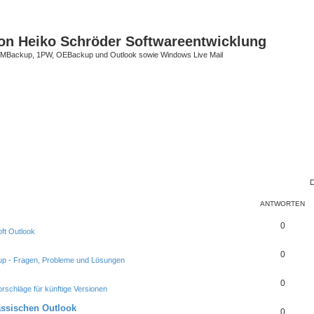
on Heiko Schröder Softwareentwicklung
Backup, 1PW, OEBackup und Outlook sowie Windows Live Mail
D
ANTWORTEN
0
ft Outlook
0
p - Fragen, Probleme und Lösungen
0
rschläge für künftige Versionen
assischen Outlook
0