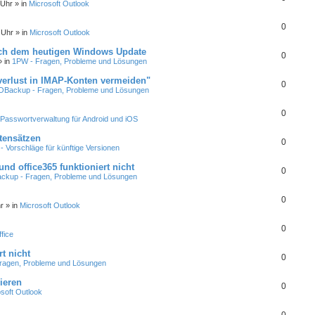
 Uhr
» in
Microsoft Outlook
0
 Uhr
» in
Microsoft Outlook
ach dem heutigen Windows Update
0
 in
1PW - Fragen, Probleme und Lösungen
erlust in IMAP-Konten vermeiden"
0
Backup - Fragen, Probleme und Lösungen
0
Passwortverwaltung für Android und iOS
atensätzen
0
 Vorschläge für künftige Versionen
nd office365 funktioniert nicht
0
kup - Fragen, Probleme und Lösungen
0
r
» in
Microsoft Outlook
0
fice
t nicht
0
ragen, Probleme und Lösungen
ieren
0
soft Outlook