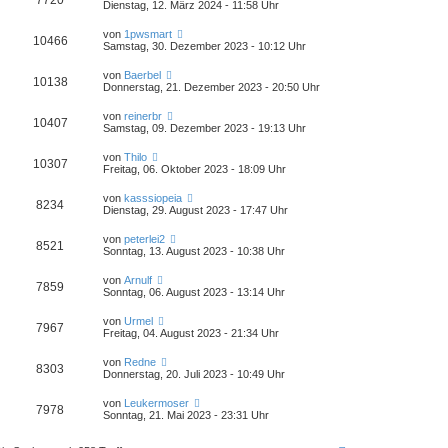
7720
Dienstag, 12. März 2024 - 11:58 Uhr
von
1pwsmart
10466
Samstag, 30. Dezember 2023 - 10:12 Uhr
von
Baerbel
10138
Donnerstag, 21. Dezember 2023 - 20:50 Uhr
von
reinerbr
10407
Samstag, 09. Dezember 2023 - 19:13 Uhr
von
Thilo
10307
Freitag, 06. Oktober 2023 - 18:09 Uhr
von
kasssiopeia
8234
Dienstag, 29. August 2023 - 17:47 Uhr
von
peterlei2
8521
Sonntag, 13. August 2023 - 10:38 Uhr
von
Arnulf
7859
Sonntag, 06. August 2023 - 13:14 Uhr
von
Urmel
7967
Freitag, 04. August 2023 - 21:34 Uhr
von
Redne
8303
Donnerstag, 20. Juli 2023 - 10:49 Uhr
von
Leukermoser
7978
Sonntag, 21. Mai 2023 - 23:31 Uhr