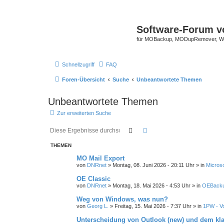
Software-Forum v
für MOBackup, MODupRemover, WM
Schnellzugriff
FAQ
Foren-Übersicht
Suche
Unbeantwortete Themen
Unbeantwortete Themen
Zur erweiterten Suche
Suche
Erweiterte Suche
THEMEN
MO Mail Export
von
DNRnet
»
Montag, 08. Juni 2026 - 20:11 Uhr
» in
Microso
OE Classic
von
DNRnet
»
Montag, 18. Mai 2026 - 4:53 Uhr
» in
OEBacku
Weg von Windows, was nun?
von
Georg L.
»
Freitag, 15. Mai 2026 - 7:37 Uhr
» in
1PW - Vo
Unterscheidung von Outlook (new) und dem kl