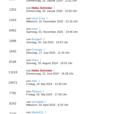
Donnerstag, 29. Januar 2026 - 11:02 Uhr
von
Heiko Schröder
1353
Donnerstag, 29. Januar 2026 - 10:55 Uhr
von
Horst Frey
1443
Mittwoch, 10. Dezember 2025 - 22:16 Uhr
von
pohrl
6483
Samstag, 01. November 2025 - 19:46 Uhr
von
Boogie®
1998
Sonntag, 20. Juli 2025 - 19:41 Uhr
von
Christian
1640
Dienstag, 17. Juni 2025 - 11:16 Uhr
von
HNxx
8168
Sonntag, 25. August 2024 - 19:01 Uhr
von
Heiko Schröder
11618
Donnerstag, 13. Juni 2024 - 16:28 Uhr
von
Adin
19972
Freitag, 24. Mai 2024 - 13:40 Uhr
von
ASenna
7792
Freitag, 03. Mai 2024 - 17:09 Uhr
von
springfeld
9243
Mittwoch, 03. April 2024 - 8:33 Uhr
von
Martin011