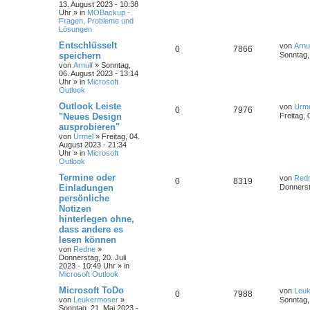
13. August 2023 - 10:38
Uhr
» in
MOBackup -
Fragen, Probleme und
Lösungen
Entschlüsselt
von
Arnu
0
7866
speichern
Sonntag,
von
Arnulf
»
Sonntag,
06. August 2023 - 13:14
Uhr
» in
Microsoft
Outlook
Outlook Leiste
von
Urm
0
7976
"Neues Design
Freitag, 
ausprobieren"
von
Urmel
»
Freitag, 04.
August 2023 - 21:34
Uhr
» in
Microsoft
Outlook
Termine oder
von
Red
0
8319
Einladungen
Donnerst
persönliche
Notizen
hinterlegen ohne,
dass andere es
lesen können
von
Redne
»
Donnerstag, 20. Juli
2023 - 10:49 Uhr
» in
Microsoft Outlook
Microsoft ToDo
von
Leu
0
7988
von
Leukermoser
»
Sonntag,
Sonntag, 21. Mai 2023 -