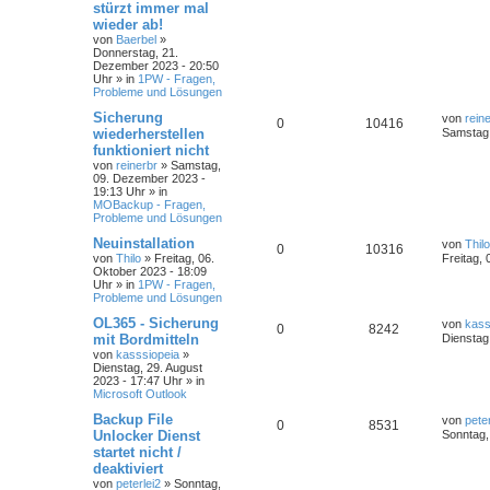
stürzt immer mal
wieder ab!
von
Baerbel
»
Donnerstag, 21.
Dezember 2023 - 20:50
Uhr
» in
1PW - Fragen,
Probleme und Lösungen
Sicherung
von
rein
0
10416
wiederherstellen
Samstag,
funktioniert nicht
von
reinerbr
»
Samstag,
09. Dezember 2023 -
19:13 Uhr
» in
MOBackup - Fragen,
Probleme und Lösungen
Neuinstallation
von
Thilo
0
10316
von
Thilo
»
Freitag, 06.
Freitag,
Oktober 2023 - 18:09
Uhr
» in
1PW - Fragen,
Probleme und Lösungen
OL365 - Sicherung
von
kass
0
8242
mit Bordmitteln
Dienstag
von
kasssiopeia
»
Dienstag, 29. August
2023 - 17:47 Uhr
» in
Microsoft Outlook
Backup File
von
peter
0
8531
Unlocker Dienst
Sonntag,
startet nicht /
deaktiviert
von
peterlei2
»
Sonntag,