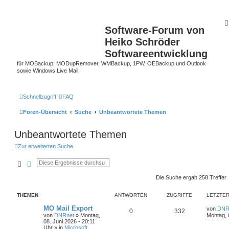
Software-Forum von
Heiko Schröder
Softwareentwicklung
für MOBackup, MODupRemover, WMBackup, 1PW, OEBackup und Outlook
sowie Windows Live Mail
Schnellzugriff
FAQ
Foren-Übersicht
Suche
Unbeantwortete Themen
Unbeantwortete Themen
Zur erweiterten Suche
Suche
Erweiterte Suche
Die Suche ergab 258 Treffer
THEMEN
ANTWORTEN
ZUGRIFFE
LETZTER
MO Mail Export
von
DNR
0
332
von
DNRnet
»
Montag,
Montag, 
08. Juni 2026 - 20:11
Uhr
» in
Microsoft