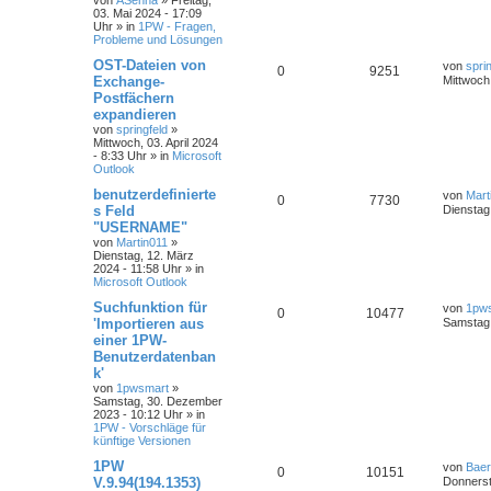
von
ASenna
»
Freitag,
03. Mai 2024 - 17:09
Uhr
» in
1PW - Fragen,
Probleme und Lösungen
OST-Dateien von
von
spri
0
9251
Exchange-
Mittwoch,
Postfächern
expandieren
von
springfeld
»
Mittwoch, 03. April 2024
- 8:33 Uhr
» in
Microsoft
Outlook
benutzerdefinierte
von
Mart
0
7730
s Feld
Dienstag
"USERNAME"
von
Martin011
»
Dienstag, 12. März
2024 - 11:58 Uhr
» in
Microsoft Outlook
Suchfunktion für
von
1pw
0
10477
'Importieren aus
Samstag,
einer 1PW-
Benutzerdatenban
k'
von
1pwsmart
»
Samstag, 30. Dezember
2023 - 10:12 Uhr
» in
1PW - Vorschläge für
künftige Versionen
1PW
von
Baer
0
10151
V.9.94(194.1353)
Donnerst