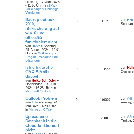
Dienstag, 17. Juni 2025
- 11:16 Uhr
» in
1PW -
Vorschläge für künftige
Versionen
Backup outlook
von
HNx
0
8175
2010,
Sonntag,
rücksicherung auf
win10 und
office365
funktioniert nicht
von
HNxx
»
Sonntag,
25. August 2024 - 19:01
Uhr
» in
MOBackup -
Fragen, Probleme und
Lösungen
Ich erhalte alle
von
Hei
0
11633
GMX E-Mails
Donnerst
doppelt
von
Heiko Schröder
»
Donnerstag, 13. Juni
2024 - 16:28 Uhr
» in
Microsoft Outlook
Outlook Problem
von
Adin
0
19999
von
Adin
»
Freitag, 24.
Freitag, 
Mai 2024 - 13:40 Uhr
»
in
Microsoft Office
Upload einer
von
ASe
0
7806
Datenbank in die
Freitag, 
Cloud funktioniert
nicht