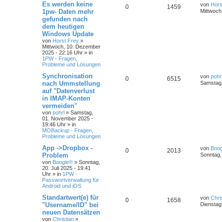
Es werden keine
von
Hors
0
1459
1pw- Daten mehr
Mittwoch
gefunden nach
dem heutigen
Windows Update
von
Horst Frey
»
Mittwoch, 10. Dezember
2025 - 22:16 Uhr
» in
1PW - Fragen,
Probleme und Lösungen
Synchronisation
von
pohr
0
6515
nach Ummstellung
Samstag,
auf "Datenverlust
in IMAP-Konten
vermeiden"
von
pohrl
»
Samstag,
01. November 2025 -
19:46 Uhr
» in
MOBackup - Fragen,
Probleme und Lösungen
App ->Dropbox -
von
Boo
0
2013
Problem
Sonntag, 
von
Boogie®
»
Sonntag,
20. Juli 2025 - 19:41
Uhr
» in
1PW -
Passwortverwaltung für
Android und iOS
Standartwert(e) für
von
Chri
0
1658
"Username/ID" bei
Dienstag,
neuen Datensätzen
von
Christian
»