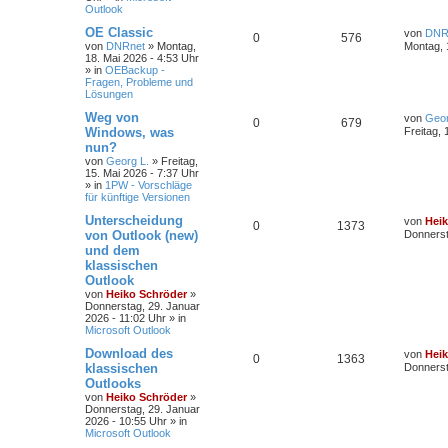
Outlook
OE Classic
von
DNR
0
576
von
DNRnet
»
Montag,
Montag, 
18. Mai 2026 - 4:53 Uhr
» in
OEBackup -
Fragen, Probleme und
Lösungen
Weg von
von
Geor
0
679
Windows, was
Freitag, 
nun?
von
Georg L.
»
Freitag,
15. Mai 2026 - 7:37 Uhr
» in
1PW - Vorschläge
für künftige Versionen
Unterscheidung
von
Hei
0
1373
von Outlook (new)
Donnerst
und dem
klassischen
Outlook
von
Heiko Schröder
»
Donnerstag, 29. Januar
2026 - 11:02 Uhr
» in
Microsoft Outlook
Download des
von
Hei
0
1363
klassischen
Donnerst
Outlooks
von
Heiko Schröder
»
Donnerstag, 29. Januar
2026 - 10:55 Uhr
» in
Microsoft Outlook