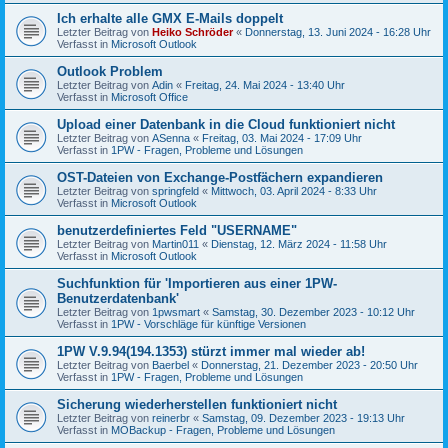
Ich erhalte alle GMX E-Mails doppelt
Letzter Beitrag von
Heiko Schröder
«
Donnerstag, 13. Juni 2024 - 16:28 Uhr
Verfasst in
Microsoft Outlook
Outlook Problem
Letzter Beitrag von
Adin
«
Freitag, 24. Mai 2024 - 13:40 Uhr
Verfasst in
Microsoft Office
Upload einer Datenbank in die Cloud funktioniert nicht
Letzter Beitrag von
ASenna
«
Freitag, 03. Mai 2024 - 17:09 Uhr
Verfasst in
1PW - Fragen, Probleme und Lösungen
OST-Dateien von Exchange-Postfächern expandieren
Letzter Beitrag von
springfeld
«
Mittwoch, 03. April 2024 - 8:33 Uhr
Verfasst in
Microsoft Outlook
benutzerdefiniertes Feld "USERNAME"
Letzter Beitrag von
Martin011
«
Dienstag, 12. März 2024 - 11:58 Uhr
Verfasst in
Microsoft Outlook
Suchfunktion für 'Importieren aus einer 1PW-
Benutzerdatenbank'
Letzter Beitrag von
1pwsmart
«
Samstag, 30. Dezember 2023 - 10:12 Uhr
Verfasst in
1PW - Vorschläge für künftige Versionen
1PW V.9.94(194.1353) stürzt immer mal wieder ab!
Letzter Beitrag von
Baerbel
«
Donnerstag, 21. Dezember 2023 - 20:50 Uhr
Verfasst in
1PW - Fragen, Probleme und Lösungen
Sicherung wiederherstellen funktioniert nicht
Letzter Beitrag von
reinerbr
«
Samstag, 09. Dezember 2023 - 19:13 Uhr
Verfasst in
MOBackup - Fragen, Probleme und Lösungen