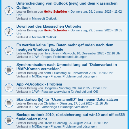
Unterscheidung von Outlook (new) und dem klassischen
Outlook
Letzter Beitrag von
Heiko Schröder
«
Donnerstag, 29. Januar 2026 - 11:02
Uhr
Verfasst in
Microsoft Outlook
Download des klassischen Outlooks
Letzter Beitrag von
Heiko Schröder
«
Donnerstag, 29. Januar 2026 - 10:55
Uhr
Verfasst in
Microsoft Outlook
Es werden keine 1pw- Daten mehr gefunden nach dem
heutigen Windows Update
Letzter Beitrag von
Horst Frey
«
Mittwoch, 10. Dezember 2025 - 22:16 Uhr
Verfasst in
1PW - Fragen, Probleme und Lösungen
Synchronisation nach Ummstellung auf "Datenverlust in
IMAP-Konten vermeiden"
Letzter Beitrag von
pohrl
«
Samstag, 01. November 2025 - 19:46 Uhr
Verfasst in
MOBackup - Fragen, Probleme und Lösungen
App ->Dropbox - Problem
Letzter Beitrag von
Boogie®
«
Sonntag, 20. Juli 2025 - 19:41 Uhr
Verfasst in
1PW - Passwortverwaltung für Android und iOS
Standartwert(e) für "Username/ID" bei neuen Datensätzen
Letzter Beitrag von
Christian
«
Dienstag, 17. Juni 2025 - 11:16 Uhr
Verfasst in
1PW - Vorschläge für künftige Versionen
Backup outlook 2010, rücksicherung auf win10 und office365
funktioniert nicht
Letzter Beitrag von
HNxx
«
Sonntag, 25. August 2024 - 19:01 Uhr
Verfasst in
MOBackup - Fragen, Probleme und Lösungen