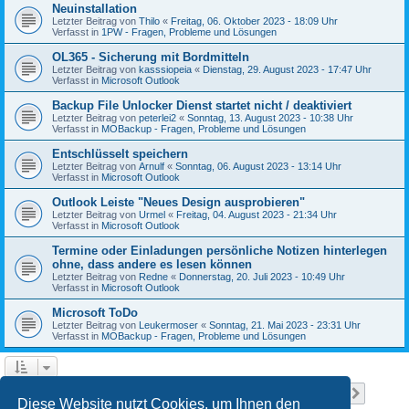
Neuinstallation
Letzter Beitrag von
Thilo
«
Freitag, 06. Oktober 2023 - 18:09 Uhr
Verfasst in
1PW - Fragen, Probleme und Lösungen
OL365 - Sicherung mit Bordmitteln
Letzter Beitrag von
kasssiopeia
«
Dienstag, 29. August 2023 - 17:47 Uhr
Verfasst in
Microsoft Outlook
Backup File Unlocker Dienst startet nicht / deaktiviert
Letzter Beitrag von
peterlei2
«
Sonntag, 13. August 2023 - 10:38 Uhr
Verfasst in
MOBackup - Fragen, Probleme und Lösungen
Entschlüsselt speichern
Letzter Beitrag von
Arnulf
«
Sonntag, 06. August 2023 - 13:14 Uhr
Verfasst in
Microsoft Outlook
Outlook Leiste "Neues Design ausprobieren"
Letzter Beitrag von
Urmel
«
Freitag, 04. August 2023 - 21:34 Uhr
Verfasst in
Microsoft Outlook
Termine oder Einladungen persönliche Notizen hinterlegen
ohne, dass andere es lesen können
Letzter Beitrag von
Redne
«
Donnerstag, 20. Juli 2023 - 10:49 Uhr
Verfasst in
Microsoft Outlook
Microsoft ToDo
Letzter Beitrag von
Leukermoser
«
Sonntag, 21. Mai 2023 - 23:31 Uhr
Verfasst in
MOBackup - Fragen, Probleme und Lösungen
Seite
1
von
11
1
2
3
4
5
11
Nächst
Die Suche ergab 258 Treffer
…
Diese Website nutzt Cookies, um Ihnen den