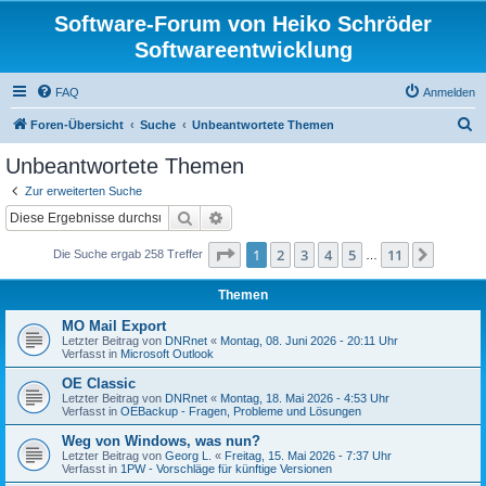
Software-Forum von Heiko Schröder
Softwareentwicklung
FAQ
Anmelden
S
Foren-Übersicht
Suche
Unbeantwortete Themen
u
Unbeantwortete Themen
c
Zur erweiterten Suche
h
Suche
Erweiterte Suche
e
Seite
1
von
11
1
2
3
4
5
11
Nächst
Die Suche ergab 258 Treffer
…
Themen
MO Mail Export
Letzter Beitrag von
DNRnet
«
Montag, 08. Juni 2026 - 20:11 Uhr
Verfasst in
Microsoft Outlook
OE Classic
Letzter Beitrag von
DNRnet
«
Montag, 18. Mai 2026 - 4:53 Uhr
Verfasst in
OEBackup - Fragen, Probleme und Lösungen
Weg von Windows, was nun?
Letzter Beitrag von
Georg L.
«
Freitag, 15. Mai 2026 - 7:37 Uhr
Verfasst in
1PW - Vorschläge für künftige Versionen