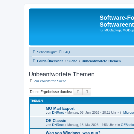
Software-F
Softwareen
für MOBackup, MODupR
Schnellzugriff
FAQ
Foren-Übersicht
Suche
Unbeantwortete Themen
Unbeantwortete Themen
Zur erweiterten Suche
Suche
Erweiterte Suche
THEMEN
MO Mail Export
von
DNRnet
»
Montag, 08. Juni 2026 - 20:11 Uhr
» in
Microso
OE Classic
von
DNRnet
»
Montag, 18. Mai 2026 - 4:53 Uhr
» in
OEBacku
Weg von Windows, was nun?