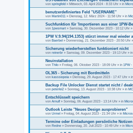
von
springfeld
»
Mittwoch, 03. April 2024 - 8:33 Uhr
» in
Micro
benutzerdefiniertes Feld "USERNAME"
von
Martin011
»
Dienstag, 12. März 2024 - 11:58 Uhr
» in
Mic
Suchfunktion für 'Importieren aus einer 1PW-B
von
1pwsmart
»
Samstag, 30. Dezember 2023 - 10:12 Uhr
»
1PW V.9.94(194.1353) stürzt immer mal wieder 
von
Baerbel
»
Donnerstag, 21. Dezember 2023 - 20:50 Uhr
»
Sicherung wiederherstellen funktioniert nicht
von
reinerbr
»
Samstag, 09. Dezember 2023 - 19:13 Uhr
» i
Neuinstallation
von
Thilo
»
Freitag, 06. Oktober 2023 - 18:09 Uhr
» in
1PW - 
OL365 - Sicherung mit Bordmitteln
von
kasssiopeia
»
Dienstag, 29. August 2023 - 17:47 Uhr
» i
Backup File Unlocker Dienst startet nicht / deakt
von
peterlei2
»
Sonntag, 13. August 2023 - 10:38 Uhr
» in
MO
Entschlüsselt speichern
von
Arnulf
»
Sonntag, 06. August 2023 - 13:14 Uhr
» in
Micro
Outlook Leiste "Neues Design ausprobieren"
von
Urmel
»
Freitag, 04. August 2023 - 21:34 Uhr
» in
Micros
Termine oder Einladungen persönliche Notizen 
von
Redne
»
Donnerstag, 20. Juli 2023 - 10:49 Uhr
» in
Micr