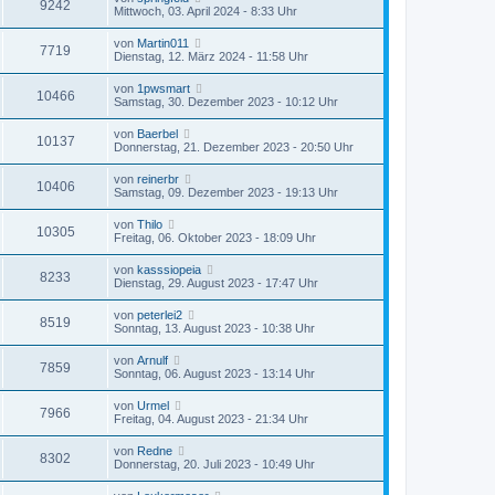
9242
Mittwoch, 03. April 2024 - 8:33 Uhr
von
Martin011
7719
Dienstag, 12. März 2024 - 11:58 Uhr
von
1pwsmart
10466
Samstag, 30. Dezember 2023 - 10:12 Uhr
von
Baerbel
10137
Donnerstag, 21. Dezember 2023 - 20:50 Uhr
von
reinerbr
10406
Samstag, 09. Dezember 2023 - 19:13 Uhr
von
Thilo
10305
Freitag, 06. Oktober 2023 - 18:09 Uhr
von
kasssiopeia
8233
Dienstag, 29. August 2023 - 17:47 Uhr
von
peterlei2
8519
Sonntag, 13. August 2023 - 10:38 Uhr
von
Arnulf
7859
Sonntag, 06. August 2023 - 13:14 Uhr
von
Urmel
7966
Freitag, 04. August 2023 - 21:34 Uhr
von
Redne
8302
Donnerstag, 20. Juli 2023 - 10:49 Uhr