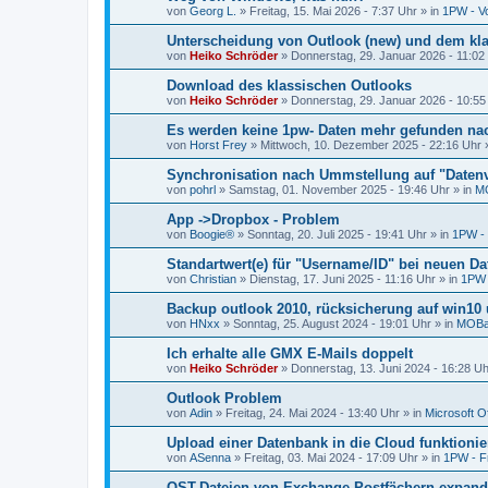
von
Georg L.
»
Freitag, 15. Mai 2026 - 7:37 Uhr
» in
1PW - Vo
Unterscheidung von Outlook (new) und dem kl
von
Heiko Schröder
»
Donnerstag, 29. Januar 2026 - 11:02
Download des klassischen Outlooks
von
Heiko Schröder
»
Donnerstag, 29. Januar 2026 - 10:55
Es werden keine 1pw- Daten mehr gefunden n
von
Horst Frey
»
Mittwoch, 10. Dezember 2025 - 22:16 Uhr
»
Synchronisation nach Ummstellung auf "Datenv
von
pohrl
»
Samstag, 01. November 2025 - 19:46 Uhr
» in
MO
App ->Dropbox - Problem
von
Boogie®
»
Sonntag, 20. Juli 2025 - 19:41 Uhr
» in
1PW - 
Standartwert(e) für "Username/ID" bei neuen D
von
Christian
»
Dienstag, 17. Juni 2025 - 11:16 Uhr
» in
1PW -
Backup outlook 2010, rücksicherung auf win10 u
von
HNxx
»
Sonntag, 25. August 2024 - 19:01 Uhr
» in
MOBac
Ich erhalte alle GMX E-Mails doppelt
von
Heiko Schröder
»
Donnerstag, 13. Juni 2024 - 16:28 Uh
Outlook Problem
von
Adin
»
Freitag, 24. Mai 2024 - 13:40 Uhr
» in
Microsoft Of
Upload einer Datenbank in die Cloud funktionier
von
ASenna
»
Freitag, 03. Mai 2024 - 17:09 Uhr
» in
1PW - F
OST-Dateien von Exchange-Postfächern expand