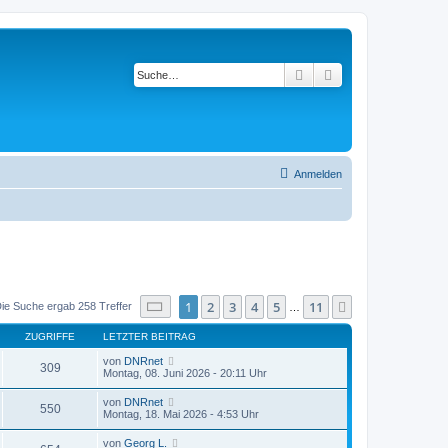
Suche
Erweiterte Suche
Anmelden
Seite
1
von
11
1
2
3
4
5
11
Nächste
ie Suche ergab 258 Treffer
…
ZUGRIFFE
LETZTER BEITRAG
von
DNRnet
309
Montag, 08. Juni 2026 - 20:11 Uhr
von
DNRnet
550
Montag, 18. Mai 2026 - 4:53 Uhr
von
Georg L.