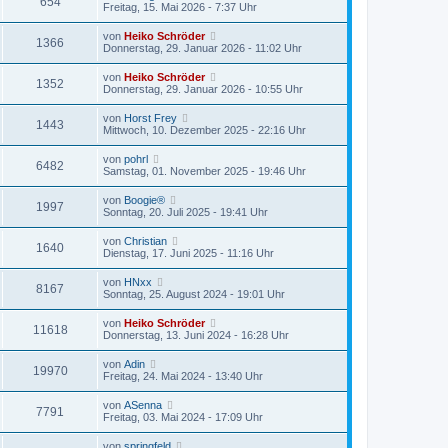
654
Freitag, 15. Mai 2026 - 7:37 Uhr
von
Heiko Schröder
1366
Donnerstag, 29. Januar 2026 - 11:02 Uhr
von
Heiko Schröder
1352
Donnerstag, 29. Januar 2026 - 10:55 Uhr
von
Horst Frey
1443
Mittwoch, 10. Dezember 2025 - 22:16 Uhr
von
pohrl
6482
Samstag, 01. November 2025 - 19:46 Uhr
von
Boogie®
1997
Sonntag, 20. Juli 2025 - 19:41 Uhr
von
Christian
1640
Dienstag, 17. Juni 2025 - 11:16 Uhr
von
HNxx
8167
Sonntag, 25. August 2024 - 19:01 Uhr
von
Heiko Schröder
11618
Donnerstag, 13. Juni 2024 - 16:28 Uhr
von
Adin
19970
Freitag, 24. Mai 2024 - 13:40 Uhr
von
ASenna
7791
Freitag, 03. Mai 2024 - 17:09 Uhr
von
springfeld