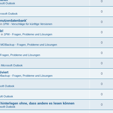
0
soft Outlook
0
rosoft Outlook
enutzerdatenbank'
0
 in
1PW - Vorschläge für künftige Versionen
ab!
0
 in
1PW - Fragen, Probleme und Lösungen
0
n
MOBackup - Fragen, Probleme und Lösungen
0
Fragen, Probleme und Lösungen
0
n
Microsoft Outlook
iviert
0
Backup - Fragen, Probleme und Lösungen
0
soft Outlook
0
oft Outlook
hinterlegen ohne, dass andere es lesen können
0
osoft Outlook