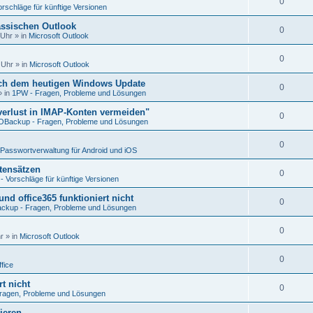
0
rschläge für künftige Versionen
assischen Outlook
0
 Uhr
» in
Microsoft Outlook
0
 Uhr
» in
Microsoft Outlook
ach dem heutigen Windows Update
0
 in
1PW - Fragen, Probleme und Lösungen
erlust in IMAP-Konten vermeiden"
0
Backup - Fragen, Probleme und Lösungen
0
Passwortverwaltung für Android und iOS
atensätzen
0
 Vorschläge für künftige Versionen
nd office365 funktioniert nicht
0
kup - Fragen, Probleme und Lösungen
0
r
» in
Microsoft Outlook
0
fice
t nicht
0
ragen, Probleme und Lösungen
ieren