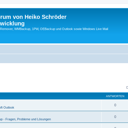
orum von Heiko Schröder
twicklung
emover, WMBackup, 1PW, OEBackup und Outlook sowie Windows Live Mail
D
ANTWORTEN
0
ft Outlook
0
p - Fragen, Probleme und Lösungen