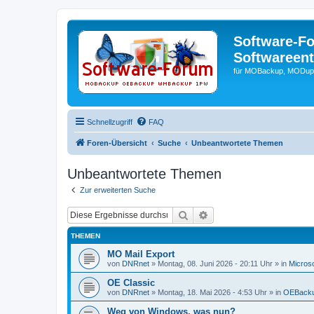
Software-F
Softwareen
für MOBackup, MODupR
Schnellzugriff
FAQ
Foren-Übersicht
Suche
Unbeantwortete Themen
Unbeantwortete Themen
Zur erweiterten Suche
Suche
Erweiterte Suche
THEMEN
MO Mail Export
von
DNRnet
»
Montag, 08. Juni 2026 - 20:11 Uhr
» in
Microso
OE Classic
von
DNRnet
»
Montag, 18. Mai 2026 - 4:53 Uhr
» in
OEBacku
Weg von Windows, was nun?