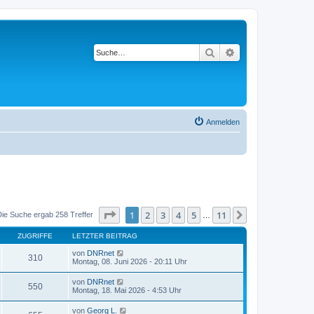
Suche
Erweiterte Suche
Anmelden
Seite
1
von
11
1
2
3
4
5
11
Nächste
Die Suche ergab 258 Treffer
…
ZUGRIFFE
LETZTER BEITRAG
von
DNRnet
310
Montag, 08. Juni 2026 - 20:11 Uhr
von
DNRnet
550
Montag, 18. Mai 2026 - 4:53 Uhr
von
Georg L.