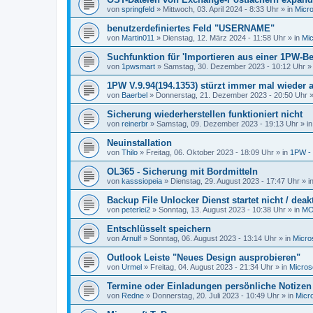
von
springfeld
»
Mittwoch, 03. April 2024 - 8:33 Uhr
» in
Micro
benutzerdefiniertes Feld "USERNAME"
von
Martin011
»
Dienstag, 12. März 2024 - 11:58 Uhr
» in
Mic
Suchfunktion für 'Importieren aus einer 1PW-B
von
1pwsmart
»
Samstag, 30. Dezember 2023 - 10:12 Uhr
»
1PW V.9.94(194.1353) stürzt immer mal wieder 
von
Baerbel
»
Donnerstag, 21. Dezember 2023 - 20:50 Uhr
»
Sicherung wiederherstellen funktioniert nicht
von
reinerbr
»
Samstag, 09. Dezember 2023 - 19:13 Uhr
» i
Neuinstallation
von
Thilo
»
Freitag, 06. Oktober 2023 - 18:09 Uhr
» in
1PW - 
OL365 - Sicherung mit Bordmitteln
von
kasssiopeia
»
Dienstag, 29. August 2023 - 17:47 Uhr
» i
Backup File Unlocker Dienst startet nicht / deakt
von
peterlei2
»
Sonntag, 13. August 2023 - 10:38 Uhr
» in
MO
Entschlüsselt speichern
von
Arnulf
»
Sonntag, 06. August 2023 - 13:14 Uhr
» in
Micro
Outlook Leiste "Neues Design ausprobieren"
von
Urmel
»
Freitag, 04. August 2023 - 21:34 Uhr
» in
Micros
Termine oder Einladungen persönliche Notizen 
von
Redne
»
Donnerstag, 20. Juli 2023 - 10:49 Uhr
» in
Micr