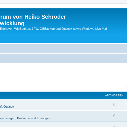
orum von Heiko Schröder
twicklung
emover, WMBackup, 1PW, OEBackup und Outlook sowie Windows Live Mail
ANTWORTEN
0
ft Outlook
0
p - Fragen, Probleme und Lösungen