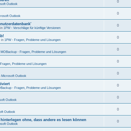
0
soft Outlook
0
rosoft Outlook
enutzerdatenbank'
0
 in
1PW - Vorschläge für künftige Versionen
ab!
0
 in
1PW - Fragen, Probleme und Lösungen
0
n
MOBackup - Fragen, Probleme und Lösungen
0
Fragen, Probleme und Lösungen
0
n
Microsoft Outlook
iviert
0
Backup - Fragen, Probleme und Lösungen
0
soft Outlook
0
oft Outlook
hinterlegen ohne, dass andere es lesen können
0
osoft Outlook