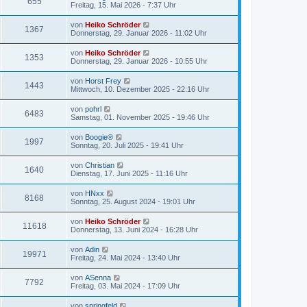
655
Freitag, 15. Mai 2026 - 7:37 Uhr
von
Heiko Schröder
1367
Donnerstag, 29. Januar 2026 - 11:02 Uhr
von
Heiko Schröder
1353
Donnerstag, 29. Januar 2026 - 10:55 Uhr
von
Horst Frey
1443
Mittwoch, 10. Dezember 2025 - 22:16 Uhr
von
pohrl
6483
Samstag, 01. November 2025 - 19:46 Uhr
von
Boogie®
1997
Sonntag, 20. Juli 2025 - 19:41 Uhr
von
Christian
1640
Dienstag, 17. Juni 2025 - 11:16 Uhr
von
HNxx
8168
Sonntag, 25. August 2024 - 19:01 Uhr
von
Heiko Schröder
11618
Donnerstag, 13. Juni 2024 - 16:28 Uhr
von
Adin
19971
Freitag, 24. Mai 2024 - 13:40 Uhr
von
ASenna
7792
Freitag, 03. Mai 2024 - 17:09 Uhr
von
springfeld