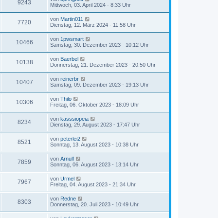
9243
Mittwoch, 03. April 2024 - 8:33 Uhr
von
Martin011
7720
Dienstag, 12. März 2024 - 11:58 Uhr
von
1pwsmart
10466
Samstag, 30. Dezember 2023 - 10:12 Uhr
von
Baerbel
10138
Donnerstag, 21. Dezember 2023 - 20:50 Uhr
von
reinerbr
10407
Samstag, 09. Dezember 2023 - 19:13 Uhr
von
Thilo
10306
Freitag, 06. Oktober 2023 - 18:09 Uhr
von
kasssiopeia
8234
Dienstag, 29. August 2023 - 17:47 Uhr
von
peterlei2
8521
Sonntag, 13. August 2023 - 10:38 Uhr
von
Arnulf
7859
Sonntag, 06. August 2023 - 13:14 Uhr
von
Urmel
7967
Freitag, 04. August 2023 - 21:34 Uhr
von
Redne
8303
Donnerstag, 20. Juli 2023 - 10:49 Uhr