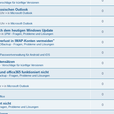
0
rschläge für künftige Versionen
assischen Outlook
0
 Uhr
» in
Microsoft Outlook
0
 Uhr
» in
Microsoft Outlook
ach dem heutigen Windows Update
0
 in
1PW - Fragen, Probleme und Lösungen
erlust in IMAP-Konten vermeiden"
0
Backup - Fragen, Probleme und Lösungen
0
Passwortverwaltung für Android und iOS
atensätzen
0
 Vorschläge für künftige Versionen
nd office365 funktioniert nicht
0
kup - Fragen, Probleme und Lösungen
0
r
» in
Microsoft Outlook
0
fice
t nicht
0
ragen, Probleme und Lösungen
ieren