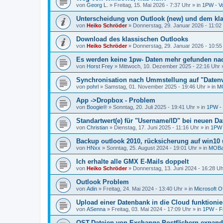
von
Georg L.
»
Freitag, 15. Mai 2026 - 7:37 Uhr
» in
1PW - Vo
Unterscheidung von Outlook (new) und dem kl
von
Heiko Schröder
»
Donnerstag, 29. Januar 2026 - 11:02
Download des klassischen Outlooks
von
Heiko Schröder
»
Donnerstag, 29. Januar 2026 - 10:55
Es werden keine 1pw- Daten mehr gefunden n
von
Horst Frey
»
Mittwoch, 10. Dezember 2025 - 22:16 Uhr
»
Synchronisation nach Ummstellung auf "Datenv
von
pohrl
»
Samstag, 01. November 2025 - 19:46 Uhr
» in
MO
App ->Dropbox - Problem
von
Boogie®
»
Sonntag, 20. Juli 2025 - 19:41 Uhr
» in
1PW - 
Standartwert(e) für "Username/ID" bei neuen D
von
Christian
»
Dienstag, 17. Juni 2025 - 11:16 Uhr
» in
1PW -
Backup outlook 2010, rücksicherung auf win10 u
von
HNxx
»
Sonntag, 25. August 2024 - 19:01 Uhr
» in
MOBac
Ich erhalte alle GMX E-Mails doppelt
von
Heiko Schröder
»
Donnerstag, 13. Juni 2024 - 16:28 Uh
Outlook Problem
von
Adin
»
Freitag, 24. Mai 2024 - 13:40 Uhr
» in
Microsoft Of
Upload einer Datenbank in die Cloud funktionier
von
ASenna
»
Freitag, 03. Mai 2024 - 17:09 Uhr
» in
1PW - F
OST-Dateien von Exchange-Postfächern expand