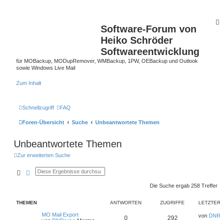
Software-Forum von
Heiko Schröder
Softwareentwicklung
für MOBackup, MODupRemover, WMBackup, 1PW, OEBackup und Outlook
sowie Windows Live Mail
Zum Inhalt
Schnellzugriff
FAQ
Foren-Übersicht
Suche
Unbeantwortete Themen
Unbeantwortete Themen
Zur erweiterten Suche
Suche
Erweiterte Suche
Die Suche ergab 258 Treffer
THEMEN
ANTWORTEN
ZUGRIFFE
LETZTER
MO Mail Export
von
DNR
0
292