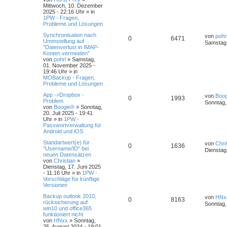
Mittwoch, 10. Dezember
2025 - 22:16 Uhr
» in
1PW - Fragen,
Probleme und Lösungen
Synchronisation nach
von
pohr
0
6471
Ummstellung auf
Samstag,
"Datenverlust in IMAP-
Konten vermeiden"
von
pohrl
»
Samstag,
01. November 2025 -
19:46 Uhr
» in
MOBackup - Fragen,
Probleme und Lösungen
App ->Dropbox -
von
Boo
0
1993
Problem
Sonntag, 
von
Boogie®
»
Sonntag,
20. Juli 2025 - 19:41
Uhr
» in
1PW -
Passwortverwaltung für
Android und iOS
Standartwert(e) für
von
Chri
0
1636
"Username/ID" bei
Dienstag,
neuen Datensätzen
von
Christian
»
Dienstag, 17. Juni 2025
- 11:16 Uhr
» in
1PW -
Vorschläge für künftige
Versionen
Backup outlook 2010,
von
HNx
0
8163
rücksicherung auf
Sonntag,
win10 und office365
funktioniert nicht
von
HNxx
»
Sonntag,
25. August 2024 - 19:01