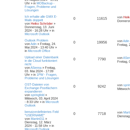
Uhr
» in
MOBackup -
Fragen, Probleme und
Lösungen
Ich erhalte alle GMX E-
von
Heik
0
11615
Mails doppelt
Donnerst
von
Heiko Schröder
»
Donnerstag, 13. Juni
2024 - 16:28 Uhr
» in
Microsoft Outlook
Outlook Problem
von
Adin
0
19956
von
Adin
»
Freitag, 24.
Freitag, 
Mai 2024 - 13:40 Uhr
»
in
Microsoft Office
Upload einer Datenbank
von
ASe
0
7790
in die Cloud funktioniert
Freitag, 
nicht
von
ASenna
»
Freitag,
03. Mai 2024 - 17:09
Uhr
» in
1PW - Fragen,
Probleme und Lösungen
OST-Dateien von
von
spri
0
9242
Exchange-Postfächern
Mittwoch,
expandieren
von
springfeld
»
Mittwoch, 03. April 2024
- 8:33 Uhr
» in
Microsoft
Outlook
benutzerdefiniertes Feld
von
Mart
0
7718
"USERNAME"
Dienstag
von
Martin011
»
Dienstag, 12. März
2024 - 11:58 Uhr
» in
Microsoft Outlook