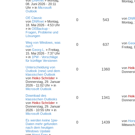
von
DNRnet
»
Montag,
Montag, 
08. Juni 2026 - 20:11
Uhr
» in
Microsoft
Outlook
OE Classic
von
DNR
0
543
von
DNRnet
»
Montag,
Montag, 
18. Mai 2026 - 4:53 Uhr
» in
OEBackup -
Fragen, Probleme und
Lösungen
Weg von Windows, was
von
Geor
0
637
nun?
Freitag, 
von
Georg L.
»
Freitag,
15. Mai 2026 - 7:37 Uhr
» in
1PW - Vorschläge
für künftige Versionen
Unterscheidung von
von
Heik
0
1360
Outlook (new) und dem
Donnerst
klassischen Outlook
von
Heiko Schröder
»
Donnerstag, 29. Januar
2026 - 11:02 Uhr
» in
Microsoft Outlook
Download des
von
Heik
0
1341
klassischen Outlooks
Donnerst
von
Heiko Schröder
»
Donnerstag, 29. Januar
2026 - 10:55 Uhr
» in
Microsoft Outlook
Es werden keine 1pw-
von
Hors
0
1439
Daten mehr gefunden
Mittwoch
nach dem heutigen
Windows Update
von
Horst Frey
»