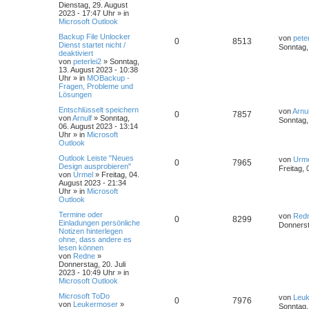
Dienstag, 29. August
2023 - 17:47 Uhr
» in
Microsoft Outlook
Backup File Unlocker
von
peter
0
8513
Dienst startet nicht /
Sonntag,
deaktiviert
von
peterlei2
»
Sonntag,
13. August 2023 - 10:38
Uhr
» in
MOBackup -
Fragen, Probleme und
Lösungen
Entschlüsselt speichern
von
Arnul
0
7857
von
Arnulf
»
Sonntag,
Sonntag,
06. August 2023 - 13:14
Uhr
» in
Microsoft
Outlook
Outlook Leiste "Neues
von
Urm
0
7965
Design ausprobieren"
Freitag, 
von
Urmel
»
Freitag, 04.
August 2023 - 21:34
Uhr
» in
Microsoft
Outlook
Termine oder
von
Red
0
8299
Einladungen persönliche
Donnerst
Notizen hinterlegen
ohne, dass andere es
lesen können
von
Redne
»
Donnerstag, 20. Juli
2023 - 10:49 Uhr
» in
Microsoft Outlook
Microsoft ToDo
von
Leu
0
7976
von
Leukermoser
»
Sonntag,