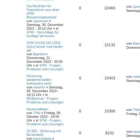
Suchfunktion für
von
1pw
0
10460
'Importieren aus einer
Samstag,
1PW-
Benutzerdatenbank'
von
1pwsmart
»
Samstag, 30. Dezember
2023 - 10:12 Uhr
» in
1PW - Vorschläge für
künftige Versionen
1PW V.9.94(194.1353)
von
Baer
0
10132
stürzt immer mal wieder
Donnerst
ab!
von
Baerbel
»
Donnerstag, 21.
Dezember 2023 - 20:50
Uhr
» in
1PW - Fragen,
Probleme und Lösungen
Sicherung
von
rein
0
10403
wiederherstellen
Samstag,
funktioniert nicht
von
reinerbr
»
Samstag,
09. Dezember 2023 -
19:13 Uhr
» in
MOBackup - Fragen,
Probleme und Lösungen
Neuinstallation
von
Thilo
0
10300
von
Thilo
»
Freitag, 06.
Freitag,
Oktober 2023 - 18:09
Uhr
» in
1PW - Fragen,
Probleme und Lösungen
OL365 - Sicherung mit
von
kass
0
8232
Bordmitteln
Dienstag
von
kasssiopeia
»