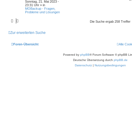
Sonntag, 21. Mai 2023 -
23:31 Uhr
» in
MOBackup - Fragen,
Probleme und Lösungen
Die Suche ergab 258 Treffer
Zur erweiterten Suche
Foren-Übersicht
Alle Coo
Powered by
phpBB
® Forum Software © phpBB Lim
Deutsche Übersetzung durch
phpBB.de
Datenschutz
|
Nutzungsbedingungen