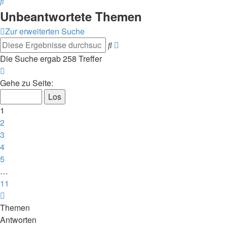
Suche
Unbeantwortete Themen
Zur erweiterten Suche
Erweiterte
Suche
Suche
Die Suche ergab 258 Treffer
Seite
1
Gehe zu Seite:
von
11
1
2
3
4
5
…
11
Nächste
Themen
Antworten