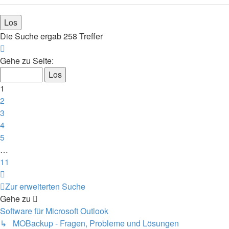
Die Suche ergab 258 Treffer
Seite
1
Gehe zu Seite:
von
11
1
2
3
4
5
…
11
Nächste
Zur erweiterten Suche
Gehe zu
Software für Microsoft Outlook
↳ MOBackup - Fragen, Probleme und Lösungen