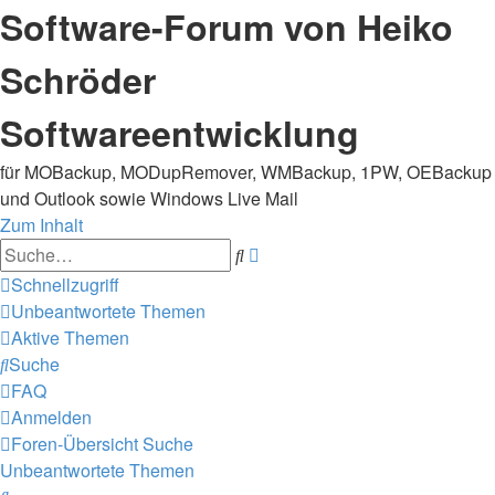
Software-Forum von Heiko
Schröder
Softwareentwicklung
für MOBackup, MODupRemover, WMBackup, 1PW, OEBackup
und Outlook sowie Windows Live Mail
Zum Inhalt
Erweiterte
Suche
Suche
Schnellzugriff
Unbeantwortete Themen
Aktive Themen
Suche
FAQ
Anmelden
Foren-Übersicht
Suche
Unbeantwortete Themen