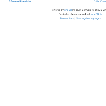
Foren-Übersicht
Alle Coo
Powered by
phpBB
® Forum Software © phpBB Lim
Deutsche Übersetzung durch
phpBB.de
Datenschutz
|
Nutzungsbedingungen