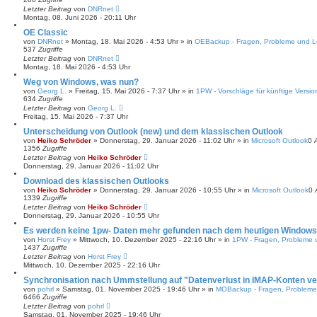
c
Letzter Beitrag
von
DNRnet
h
Montag, 08. Juni 2026 - 20:11 Uhr
e
OE Classic
von
DNRnet
»
Montag, 18. Mai 2026 - 4:53 Uhr
» in
OEBackup - Fragen, Probleme und 
537
Zugriffe
Letzter Beitrag
von
DNRnet
Montag, 18. Mai 2026 - 4:53 Uhr
Weg von Windows, was nun?
von
Georg L.
»
Freitag, 15. Mai 2026 - 7:37 Uhr
» in
1PW - Vorschläge für künftige Versi
634
Zugriffe
Letzter Beitrag
von
Georg L.
Freitag, 15. Mai 2026 - 7:37 Uhr
Unterscheidung von Outlook (new) und dem klassischen Outlook
von
Heiko Schröder
»
Donnerstag, 29. Januar 2026 - 11:02 Uhr
» in
Microsoft Outlook
0
1356
Zugriffe
Letzter Beitrag
von
Heiko Schröder
Donnerstag, 29. Januar 2026 - 11:02 Uhr
Download des klassischen Outlooks
von
Heiko Schröder
»
Donnerstag, 29. Januar 2026 - 10:55 Uhr
» in
Microsoft Outlook
0
1339
Zugriffe
Letzter Beitrag
von
Heiko Schröder
Donnerstag, 29. Januar 2026 - 10:55 Uhr
Es werden keine 1pw- Daten mehr gefunden nach dem heutigen Windows
von
Horst Frey
»
Mittwoch, 10. Dezember 2025 - 22:16 Uhr
» in
1PW - Fragen, Probleme
1437
Zugriffe
Letzter Beitrag
von
Horst Frey
Mittwoch, 10. Dezember 2025 - 22:16 Uhr
Synchronisation nach Ummstellung auf "Datenverlust in IMAP-Konten v
von
pohrl
»
Samstag, 01. November 2025 - 19:46 Uhr
» in
MOBackup - Fragen, Problem
6466
Zugriffe
Letzter Beitrag
von
pohrl
Samstag, 01. November 2025 - 19:46 Uhr