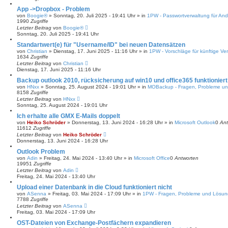
App ->Dropbox - Problem
von
Boogie®
»
Sonntag, 20. Juli 2025 - 19:41 Uhr
» in
1PW - Passwortverwaltung für And
1990
Zugriffe
Letzter Beitrag
von
Boogie®
Sonntag, 20. Juli 2025 - 19:41 Uhr
Standartwert(e) für "Username/ID" bei neuen Datensätzen
von
Christian
»
Dienstag, 17. Juni 2025 - 11:16 Uhr
» in
1PW - Vorschläge für künftige Ve
1634
Zugriffe
Letzter Beitrag
von
Christian
Dienstag, 17. Juni 2025 - 11:16 Uhr
Backup outlook 2010, rücksicherung auf win10 und office365 funktioniert
von
HNxx
»
Sonntag, 25. August 2024 - 19:01 Uhr
» in
MOBackup - Fragen, Probleme u
8158
Zugriffe
Letzter Beitrag
von
HNxx
Sonntag, 25. August 2024 - 19:01 Uhr
Ich erhalte alle GMX E-Mails doppelt
von
Heiko Schröder
»
Donnerstag, 13. Juni 2024 - 16:28 Uhr
» in
Microsoft Outlook
0
Ant
11612
Zugriffe
Letzter Beitrag
von
Heiko Schröder
Donnerstag, 13. Juni 2024 - 16:28 Uhr
Outlook Problem
von
Adin
»
Freitag, 24. Mai 2024 - 13:40 Uhr
» in
Microsoft Office
0
Antworten
19951
Zugriffe
Letzter Beitrag
von
Adin
Freitag, 24. Mai 2024 - 13:40 Uhr
Upload einer Datenbank in die Cloud funktioniert nicht
von
ASenna
»
Freitag, 03. Mai 2024 - 17:09 Uhr
» in
1PW - Fragen, Probleme und Lösu
7788
Zugriffe
Letzter Beitrag
von
ASenna
Freitag, 03. Mai 2024 - 17:09 Uhr
OST-Dateien von Exchange-Postfächern expandieren