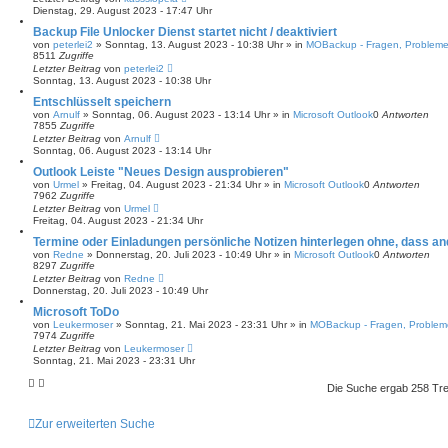
Dienstag, 29. August 2023 - 17:47 Uhr
Backup File Unlocker Dienst startet nicht / deaktiviert
von
peterlei2
»
Sonntag, 13. August 2023 - 10:38 Uhr
» in
MOBackup - Fragen, Problem
8511
Zugriffe
Letzter Beitrag
von
peterlei2
Sonntag, 13. August 2023 - 10:38 Uhr
Entschlüsselt speichern
von
Arnulf
»
Sonntag, 06. August 2023 - 13:14 Uhr
» in
Microsoft Outlook
0
Antworten
7855
Zugriffe
Letzter Beitrag
von
Arnulf
Sonntag, 06. August 2023 - 13:14 Uhr
Outlook Leiste "Neues Design ausprobieren"
von
Urmel
»
Freitag, 04. August 2023 - 21:34 Uhr
» in
Microsoft Outlook
0
Antworten
7962
Zugriffe
Letzter Beitrag
von
Urmel
Freitag, 04. August 2023 - 21:34 Uhr
Termine oder Einladungen persönliche Notizen hinterlegen ohne, dass a
von
Redne
»
Donnerstag, 20. Juli 2023 - 10:49 Uhr
» in
Microsoft Outlook
0
Antworten
8297
Zugriffe
Letzter Beitrag
von
Redne
Donnerstag, 20. Juli 2023 - 10:49 Uhr
Microsoft ToDo
von
Leukermoser
»
Sonntag, 21. Mai 2023 - 23:31 Uhr
» in
MOBackup - Fragen, Proble
7974
Zugriffe
Letzter Beitrag
von
Leukermoser
Sonntag, 21. Mai 2023 - 23:31 Uhr
Die Suche ergab 258 Tre
Zur erweiterten Suche