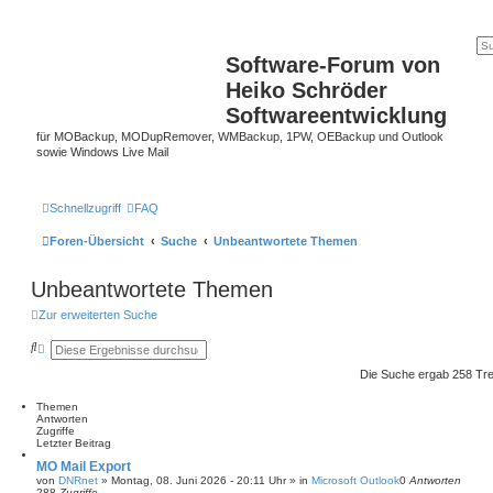
Software-Forum von
Heiko Schröder
Softwareentwicklung
für MOBackup, MODupRemover, WMBackup, 1PW, OEBackup und Outlook
sowie Windows Live Mail
Schnellzugriff
FAQ
Foren-Übersicht
Suche
Unbeantwortete Themen
Unbeantwortete Themen
Zur erweiterten Suche
S
E
u
r
c
w
Die Suche ergab 258 Tre
h
e
e
i
Themen
t
Antworten
e
Zugriffe
r
Letzter Beitrag
t
e
MO Mail Export
S
von
DNRnet
»
Montag, 08. Juni 2026 - 20:11 Uhr
» in
Microsoft Outlook
0
Antworten
u
288
Zugriffe