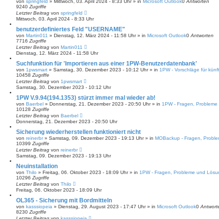
von
springfeld
»
Mittwoch, 03. April 2024 - 8:33 Uhr
» in
Microsoft Outlook
0
Antworten
9240
Zugriffe
Letzter Beitrag
von
springfeld
Mittwoch, 03. April 2024 - 8:33 Uhr
benutzerdefiniertes Feld "USERNAME"
von
Martin011
»
Dienstag, 12. März 2024 - 11:58 Uhr
» in
Microsoft Outlook
0
Antworten
7716
Zugriffe
Letzter Beitrag
von
Martin011
Dienstag, 12. März 2024 - 11:58 Uhr
Suchfunktion für 'Importieren aus einer 1PW-Benutzerdatenbank'
von
1pwsmart
»
Samstag, 30. Dezember 2023 - 10:12 Uhr
» in
1PW - Vorschläge für künf
10458
Zugriffe
Letzter Beitrag
von
1pwsmart
Samstag, 30. Dezember 2023 - 10:12 Uhr
1PW V.9.94(194.1353) stürzt immer mal wieder ab!
von
Baerbel
»
Donnerstag, 21. Dezember 2023 - 20:50 Uhr
» in
1PW - Fragen, Probleme
10128
Zugriffe
Letzter Beitrag
von
Baerbel
Donnerstag, 21. Dezember 2023 - 20:50 Uhr
Sicherung wiederherstellen funktioniert nicht
von
reinerbr
»
Samstag, 09. Dezember 2023 - 19:13 Uhr
» in
MOBackup - Fragen, Probl
10399
Zugriffe
Letzter Beitrag
von
reinerbr
Samstag, 09. Dezember 2023 - 19:13 Uhr
Neuinstallation
von
Thilo
»
Freitag, 06. Oktober 2023 - 18:09 Uhr
» in
1PW - Fragen, Probleme und Lös
10296
Zugriffe
Letzter Beitrag
von
Thilo
Freitag, 06. Oktober 2023 - 18:09 Uhr
OL365 - Sicherung mit Bordmitteln
von
kasssiopeia
»
Dienstag, 29. August 2023 - 17:47 Uhr
» in
Microsoft Outlook
0
Antwort
8230
Zugriffe
Letzter Beitrag
von
kasssiopeia