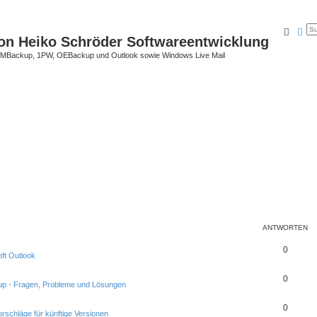
Suche
Erw
on Heiko Schröder Softwareentwicklung
Backup, 1PW, OEBackup und Outlook sowie Windows Live Mail
ANTWORTEN
0
ft Outlook
0
p - Fragen, Probleme und Lösungen
0
rschläge für künftige Versionen