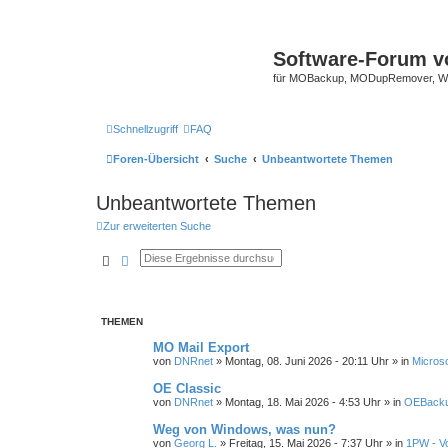
Software-Forum v
für MOBackup, MODupRemover, WM
Schnellzugriff
FAQ
Foren-Übersicht
Suche
Unbeantwortete Themen
Unbeantwortete Themen
Zur erweiterten Suche
Suche
Erweiterte Suche
THEMEN
MO Mail Export
von
DNRnet
»
Montag, 08. Juni 2026 - 20:11 Uhr
» in
Microso
OE Classic
von
DNRnet
»
Montag, 18. Mai 2026 - 4:53 Uhr
» in
OEBacku
Weg von Windows, was nun?
von
Georg L.
»
Freitag, 15. Mai 2026 - 7:37 Uhr
» in
1PW - Vo