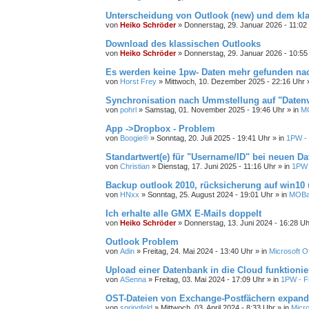
Unterscheidung von Outlook (new) und dem kl
von
Heiko Schröder
»
Donnerstag, 29. Januar 2026 - 11:02
Download des klassischen Outlooks
von
Heiko Schröder
»
Donnerstag, 29. Januar 2026 - 10:55
Es werden keine 1pw- Daten mehr gefunden n
von
Horst Frey
»
Mittwoch, 10. Dezember 2025 - 22:16 Uhr
»
Synchronisation nach Ummstellung auf "Datenv
von
pohrl
»
Samstag, 01. November 2025 - 19:46 Uhr
» in
MO
App ->Dropbox - Problem
von
Boogie®
»
Sonntag, 20. Juli 2025 - 19:41 Uhr
» in
1PW - 
Standartwert(e) für "Username/ID" bei neuen D
von
Christian
»
Dienstag, 17. Juni 2025 - 11:16 Uhr
» in
1PW -
Backup outlook 2010, rücksicherung auf win10 u
von
HNxx
»
Sonntag, 25. August 2024 - 19:01 Uhr
» in
MOBac
Ich erhalte alle GMX E-Mails doppelt
von
Heiko Schröder
»
Donnerstag, 13. Juni 2024 - 16:28 Uh
Outlook Problem
von
Adin
»
Freitag, 24. Mai 2024 - 13:40 Uhr
» in
Microsoft Of
Upload einer Datenbank in die Cloud funktionier
von
ASenna
»
Freitag, 03. Mai 2024 - 17:09 Uhr
» in
1PW - F
OST-Dateien von Exchange-Postfächern expand
von
springfeld
»
Mittwoch, 03. April 2024 - 8:33 Uhr
» in
Micro