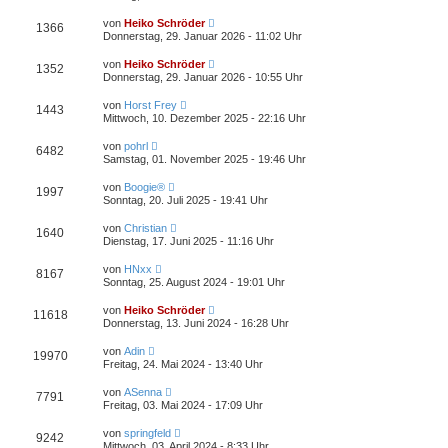
von
Heiko Schröder
1366
Donnerstag, 29. Januar 2026 - 11:02 Uhr
von
Heiko Schröder
1352
Donnerstag, 29. Januar 2026 - 10:55 Uhr
von
Horst Frey
1443
Mittwoch, 10. Dezember 2025 - 22:16 Uhr
von
pohrl
6482
Samstag, 01. November 2025 - 19:46 Uhr
von
Boogie®
1997
Sonntag, 20. Juli 2025 - 19:41 Uhr
von
Christian
1640
Dienstag, 17. Juni 2025 - 11:16 Uhr
von
HNxx
8167
Sonntag, 25. August 2024 - 19:01 Uhr
von
Heiko Schröder
11618
Donnerstag, 13. Juni 2024 - 16:28 Uhr
von
Adin
19970
Freitag, 24. Mai 2024 - 13:40 Uhr
von
ASenna
7791
Freitag, 03. Mai 2024 - 17:09 Uhr
von
springfeld
9242
Mittwoch, 03. April 2024 - 8:33 Uhr