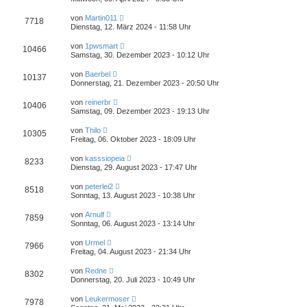
von
Martin011
7718
Dienstag, 12. März 2024 - 11:58 Uhr
von
1pwsmart
10466
Samstag, 30. Dezember 2023 - 10:12 Uhr
von
Baerbel
10137
Donnerstag, 21. Dezember 2023 - 20:50 Uhr
von
reinerbr
10406
Samstag, 09. Dezember 2023 - 19:13 Uhr
von
Thilo
10305
Freitag, 06. Oktober 2023 - 18:09 Uhr
von
kasssiopeia
8233
Dienstag, 29. August 2023 - 17:47 Uhr
von
peterlei2
8518
Sonntag, 13. August 2023 - 10:38 Uhr
von
Arnulf
7859
Sonntag, 06. August 2023 - 13:14 Uhr
von
Urmel
7966
Freitag, 04. August 2023 - 21:34 Uhr
von
Redne
8302
Donnerstag, 20. Juli 2023 - 10:49 Uhr
von
Leukermoser
7978