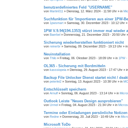
benutzerdefiniertes Feld "USERNAME"
von
Martin011
»
Dienstag, 12. März 2024 - 11:58 Uhr
» in
Mic
Suchfunktion für 'Importieren aus einer 1PW-B
von
1pwsmart
»
Samstag, 30. Dezember 2023 - 10:12 Uhr
»
1PW V.9.94(194.1353) stürzt immer mal wieder 
von
Baerbel
»
Donnerstag, 21. Dezember 2023 - 20:50 Uhr
»
Sicherung wiederherstellen funktioniert nicht
von
reinerbr
»
Samstag, 09. Dezember 2023 - 19:13 Uhr
» i
Neuinstallation
von
Thilo
»
Freitag, 06. Oktober 2023 - 18:09 Uhr
» in
1PW - 
OL365 - Sicherung mit Bordmitteln
von
kasssiopeia
»
Dienstag, 29. August 2023 - 17:47 Uhr
» i
Backup File Unlocker Dienst startet nicht / deakt
von
peterlei2
»
Sonntag, 13. August 2023 - 10:38 Uhr
» in
MO
Entschlüsselt speichern
von
Arnulf
»
Sonntag, 06. August 2023 - 13:14 Uhr
» in
Micro
Outlook Leiste "Neues Design ausprobieren"
von
Urmel
»
Freitag, 04. August 2023 - 21:34 Uhr
» in
Micros
Termine oder Einladungen persönliche Notizen 
von
Redne
»
Donnerstag, 20. Juli 2023 - 10:49 Uhr
» in
Micr
Microsoft ToDo