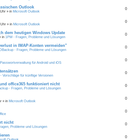
assischen Outlook
0
 Uhr
» in
Microsoft Outlook
0
 Uhr
» in
Microsoft Outlook
ach dem heutigen Windows Update
0
 in
1PW - Fragen, Probleme und Lösungen
erlust in IMAP-Konten vermeiden"
0
Backup - Fragen, Probleme und Lösungen
0
Passwortverwaltung für Android und iOS
atensätzen
0
 Vorschläge für künftige Versionen
nd office365 funktioniert nicht
0
kup - Fragen, Probleme und Lösungen
0
r
» in
Microsoft Outlook
0
fice
t nicht
0
ragen, Probleme und Lösungen
ieren
0
soft Outlook