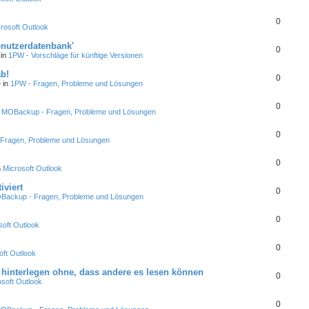
0
rosoft Outlook
enutzerdatenbank'
0
 in
1PW - Vorschläge für künftige Versionen
ab!
0
 in
1PW - Fragen, Probleme und Lösungen
0
n
MOBackup - Fragen, Probleme und Lösungen
0
Fragen, Probleme und Lösungen
0
n
Microsoft Outlook
iviert
0
Backup - Fragen, Probleme und Lösungen
0
soft Outlook
0
oft Outlook
hinterlegen ohne, dass andere es lesen können
0
osoft Outlook
0