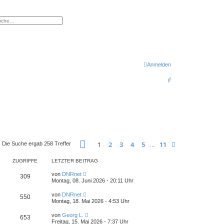
eiterte Suche
Anmelden
S
u
c
h
e
Seite
1
von
11
1
2
3
4
5
11
Nächste
Die Suche ergab 258 Treffer
…
ZUGRIFFE
LETZTER BEITRAG
von
DNRnet
309
Montag, 08. Juni 2026 - 20:11 Uhr
von
DNRnet
550
Montag, 18. Mai 2026 - 4:53 Uhr
von
Georg L.
653
Freitag, 15. Mai 2026 - 7:37 Uhr