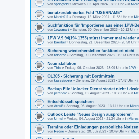
von
springfeld
»
Mittwoch, 03. April 2024 - 8:33 Uhr
» in
Micro
benutzerdefiniertes Feld "USERNAME"
von
Martin011
»
Dienstag, 12. März 2024 - 11:58 Uhr
» in
Mic
Suchfunktion für 'Importieren aus einer 1PW-B
von
1pwsmart
»
Samstag, 30. Dezember 2023 - 10:12 Uhr
»
1PW V.9.94(194.1353) stürzt immer mal wieder 
von
Baerbel
»
Donnerstag, 21. Dezember 2023 - 20:50 Uhr
»
Sicherung wiederherstellen funktioniert nicht
von
reinerbr
»
Samstag, 09. Dezember 2023 - 19:13 Uhr
» i
Neuinstallation
von
Thilo
»
Freitag, 06. Oktober 2023 - 18:09 Uhr
» in
1PW - 
OL365 - Sicherung mit Bordmitteln
von
kasssiopeia
»
Dienstag, 29. August 2023 - 17:47 Uhr
» i
Backup File Unlocker Dienst startet nicht / deakt
von
peterlei2
»
Sonntag, 13. August 2023 - 10:38 Uhr
» in
MO
Entschlüsselt speichern
von
Arnulf
»
Sonntag, 06. August 2023 - 13:14 Uhr
» in
Micro
Outlook Leiste "Neues Design ausprobieren"
von
Urmel
»
Freitag, 04. August 2023 - 21:34 Uhr
» in
Micros
Termine oder Einladungen persönliche Notizen 
von
Redne
»
Donnerstag, 20. Juli 2023 - 10:49 Uhr
» in
Micr