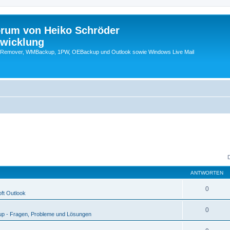
orum von Heiko Schröder
twicklung
emover, WMBackup, 1PW, OEBackup und Outlook sowie Windows Live Mail
ANTWORTEN
0
ft Outlook
0
p - Fragen, Probleme und Lösungen