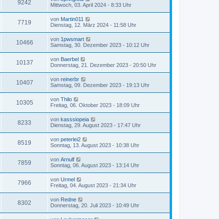
9242
Mittwoch, 03. April 2024 - 8:33 Uhr
von
Martin011
7719
Dienstag, 12. März 2024 - 11:58 Uhr
von
1pwsmart
10466
Samstag, 30. Dezember 2023 - 10:12 Uhr
von
Baerbel
10137
Donnerstag, 21. Dezember 2023 - 20:50 Uhr
von
reinerbr
10407
Samstag, 09. Dezember 2023 - 19:13 Uhr
von
Thilo
10305
Freitag, 06. Oktober 2023 - 18:09 Uhr
von
kasssiopeia
8233
Dienstag, 29. August 2023 - 17:47 Uhr
von
peterlei2
8519
Sonntag, 13. August 2023 - 10:38 Uhr
von
Arnulf
7859
Sonntag, 06. August 2023 - 13:14 Uhr
von
Urmel
7966
Freitag, 04. August 2023 - 21:34 Uhr
von
Redne
8302
Donnerstag, 20. Juli 2023 - 10:49 Uhr