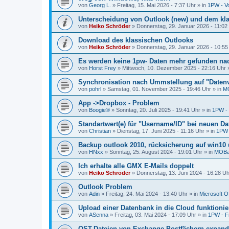
von
Georg L.
»
Freitag, 15. Mai 2026 - 7:37 Uhr
» in
1PW - Vo
Unterscheidung von Outlook (new) und dem kl
von
Heiko Schröder
»
Donnerstag, 29. Januar 2026 - 11:02
Download des klassischen Outlooks
von
Heiko Schröder
»
Donnerstag, 29. Januar 2026 - 10:55
Es werden keine 1pw- Daten mehr gefunden n
von
Horst Frey
»
Mittwoch, 10. Dezember 2025 - 22:16 Uhr
»
Synchronisation nach Ummstellung auf "Datenv
von
pohrl
»
Samstag, 01. November 2025 - 19:46 Uhr
» in
MO
App ->Dropbox - Problem
von
Boogie®
»
Sonntag, 20. Juli 2025 - 19:41 Uhr
» in
1PW - 
Standartwert(e) für "Username/ID" bei neuen D
von
Christian
»
Dienstag, 17. Juni 2025 - 11:16 Uhr
» in
1PW -
Backup outlook 2010, rücksicherung auf win10 u
von
HNxx
»
Sonntag, 25. August 2024 - 19:01 Uhr
» in
MOBac
Ich erhalte alle GMX E-Mails doppelt
von
Heiko Schröder
»
Donnerstag, 13. Juni 2024 - 16:28 Uh
Outlook Problem
von
Adin
»
Freitag, 24. Mai 2024 - 13:40 Uhr
» in
Microsoft Of
Upload einer Datenbank in die Cloud funktionier
von
ASenna
»
Freitag, 03. Mai 2024 - 17:09 Uhr
» in
1PW - F
OST-Dateien von Exchange-Postfächern expand