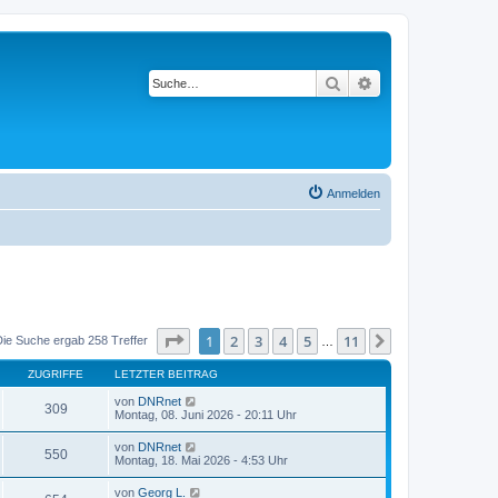
Suche
Erweiterte Suche
Anmelden
Seite
1
von
11
1
2
3
4
5
11
Nächste
Die Suche ergab 258 Treffer
…
ZUGRIFFE
LETZTER BEITRAG
von
DNRnet
309
Montag, 08. Juni 2026 - 20:11 Uhr
von
DNRnet
550
Montag, 18. Mai 2026 - 4:53 Uhr
von
Georg L.