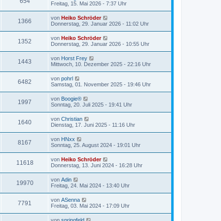
654
Freitag, 15. Mai 2026 - 7:37 Uhr
von
Heiko Schröder
1366
Donnerstag, 29. Januar 2026 - 11:02 Uhr
von
Heiko Schröder
1352
Donnerstag, 29. Januar 2026 - 10:55 Uhr
von
Horst Frey
1443
Mittwoch, 10. Dezember 2025 - 22:16 Uhr
von
pohrl
6482
Samstag, 01. November 2025 - 19:46 Uhr
von
Boogie®
1997
Sonntag, 20. Juli 2025 - 19:41 Uhr
von
Christian
1640
Dienstag, 17. Juni 2025 - 11:16 Uhr
von
HNxx
8167
Sonntag, 25. August 2024 - 19:01 Uhr
von
Heiko Schröder
11618
Donnerstag, 13. Juni 2024 - 16:28 Uhr
von
Adin
19970
Freitag, 24. Mai 2024 - 13:40 Uhr
von
ASenna
7791
Freitag, 03. Mai 2024 - 17:09 Uhr
von
springfeld