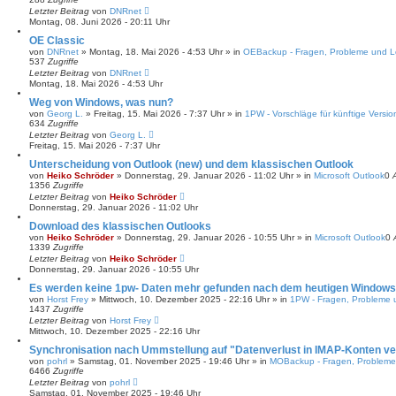
c
Letzter Beitrag
von
DNRnet
h
Montag, 08. Juni 2026 - 20:11 Uhr
e
OE Classic
von
DNRnet
»
Montag, 18. Mai 2026 - 4:53 Uhr
» in
OEBackup - Fragen, Probleme und 
537
Zugriffe
Letzter Beitrag
von
DNRnet
Montag, 18. Mai 2026 - 4:53 Uhr
Weg von Windows, was nun?
von
Georg L.
»
Freitag, 15. Mai 2026 - 7:37 Uhr
» in
1PW - Vorschläge für künftige Versi
634
Zugriffe
Letzter Beitrag
von
Georg L.
Freitag, 15. Mai 2026 - 7:37 Uhr
Unterscheidung von Outlook (new) und dem klassischen Outlook
von
Heiko Schröder
»
Donnerstag, 29. Januar 2026 - 11:02 Uhr
» in
Microsoft Outlook
0
1356
Zugriffe
Letzter Beitrag
von
Heiko Schröder
Donnerstag, 29. Januar 2026 - 11:02 Uhr
Download des klassischen Outlooks
von
Heiko Schröder
»
Donnerstag, 29. Januar 2026 - 10:55 Uhr
» in
Microsoft Outlook
0
1339
Zugriffe
Letzter Beitrag
von
Heiko Schröder
Donnerstag, 29. Januar 2026 - 10:55 Uhr
Es werden keine 1pw- Daten mehr gefunden nach dem heutigen Windows
von
Horst Frey
»
Mittwoch, 10. Dezember 2025 - 22:16 Uhr
» in
1PW - Fragen, Probleme
1437
Zugriffe
Letzter Beitrag
von
Horst Frey
Mittwoch, 10. Dezember 2025 - 22:16 Uhr
Synchronisation nach Ummstellung auf "Datenverlust in IMAP-Konten v
von
pohrl
»
Samstag, 01. November 2025 - 19:46 Uhr
» in
MOBackup - Fragen, Problem
6466
Zugriffe
Letzter Beitrag
von
pohrl
Samstag, 01. November 2025 - 19:46 Uhr