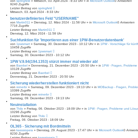
von
springfeld
»
Mittwoch, 03. April 2024 - 8:33 Uhr
» in
Microsoft Outlook
0
Antworten
9240
Zugriffe
Letzter Beitrag
von
springfeld
Mittwoch, 03. April 2024 - 8:33 Uhr
benutzerdefiniertes Feld "USERNAME"
von
Martin011
»
Dienstag, 12. März 2024 - 11:58 Uhr
» in
Microsoft Outlook
0
Antworten
7716
Zugriffe
Letzter Beitrag
von
Martin011
Dienstag, 12. März 2024 - 11:58 Uhr
Suchfunktion für 'Importieren aus einer 1PW-Benutzerdatenbank'
von
1pwsmart
»
Samstag, 30. Dezember 2023 - 10:12 Uhr
» in
1PW - Vorschläge für künf
10458
Zugriffe
Letzter Beitrag
von
1pwsmart
Samstag, 30. Dezember 2023 - 10:12 Uhr
1PW V.9.94(194.1353) stürzt immer mal wieder ab!
von
Baerbel
»
Donnerstag, 21. Dezember 2023 - 20:50 Uhr
» in
1PW - Fragen, Probleme
10128
Zugriffe
Letzter Beitrag
von
Baerbel
Donnerstag, 21. Dezember 2023 - 20:50 Uhr
Sicherung wiederherstellen funktioniert nicht
von
reinerbr
»
Samstag, 09. Dezember 2023 - 19:13 Uhr
» in
MOBackup - Fragen, Probl
10399
Zugriffe
Letzter Beitrag
von
reinerbr
Samstag, 09. Dezember 2023 - 19:13 Uhr
Neuinstallation
von
Thilo
»
Freitag, 06. Oktober 2023 - 18:09 Uhr
» in
1PW - Fragen, Probleme und Lös
10296
Zugriffe
Letzter Beitrag
von
Thilo
Freitag, 06. Oktober 2023 - 18:09 Uhr
OL365 - Sicherung mit Bordmitteln
von
kasssiopeia
»
Dienstag, 29. August 2023 - 17:47 Uhr
» in
Microsoft Outlook
0
Antwort
8230
Zugriffe
Letzter Beitrag
von
kasssiopeia