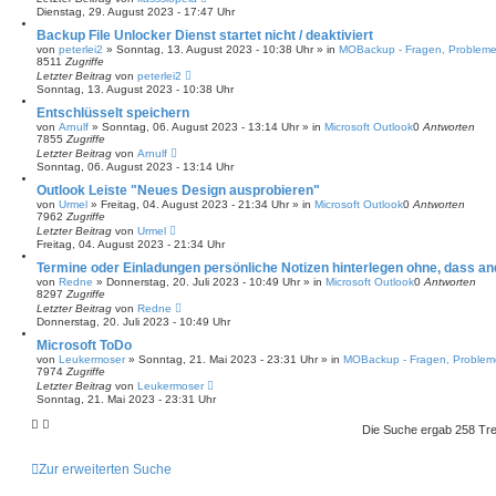
Dienstag, 29. August 2023 - 17:47 Uhr
Backup File Unlocker Dienst startet nicht / deaktiviert
von
peterlei2
»
Sonntag, 13. August 2023 - 10:38 Uhr
» in
MOBackup - Fragen, Problem
8511
Zugriffe
Letzter Beitrag
von
peterlei2
Sonntag, 13. August 2023 - 10:38 Uhr
Entschlüsselt speichern
von
Arnulf
»
Sonntag, 06. August 2023 - 13:14 Uhr
» in
Microsoft Outlook
0
Antworten
7855
Zugriffe
Letzter Beitrag
von
Arnulf
Sonntag, 06. August 2023 - 13:14 Uhr
Outlook Leiste "Neues Design ausprobieren"
von
Urmel
»
Freitag, 04. August 2023 - 21:34 Uhr
» in
Microsoft Outlook
0
Antworten
7962
Zugriffe
Letzter Beitrag
von
Urmel
Freitag, 04. August 2023 - 21:34 Uhr
Termine oder Einladungen persönliche Notizen hinterlegen ohne, dass a
von
Redne
»
Donnerstag, 20. Juli 2023 - 10:49 Uhr
» in
Microsoft Outlook
0
Antworten
8297
Zugriffe
Letzter Beitrag
von
Redne
Donnerstag, 20. Juli 2023 - 10:49 Uhr
Microsoft ToDo
von
Leukermoser
»
Sonntag, 21. Mai 2023 - 23:31 Uhr
» in
MOBackup - Fragen, Proble
7974
Zugriffe
Letzter Beitrag
von
Leukermoser
Sonntag, 21. Mai 2023 - 23:31 Uhr
Die Suche ergab 258 Tre
Zur erweiterten Suche