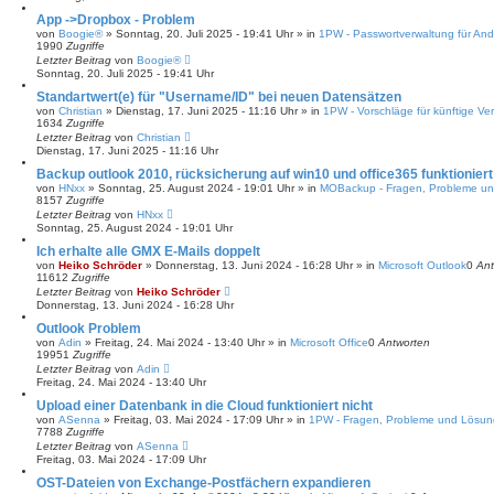
App ->Dropbox - Problem
von
Boogie®
»
Sonntag, 20. Juli 2025 - 19:41 Uhr
» in
1PW - Passwortverwaltung für And
1990
Zugriffe
Letzter Beitrag
von
Boogie®
Sonntag, 20. Juli 2025 - 19:41 Uhr
Standartwert(e) für "Username/ID" bei neuen Datensätzen
von
Christian
»
Dienstag, 17. Juni 2025 - 11:16 Uhr
» in
1PW - Vorschläge für künftige Ve
1634
Zugriffe
Letzter Beitrag
von
Christian
Dienstag, 17. Juni 2025 - 11:16 Uhr
Backup outlook 2010, rücksicherung auf win10 und office365 funktioniert
von
HNxx
»
Sonntag, 25. August 2024 - 19:01 Uhr
» in
MOBackup - Fragen, Probleme u
8157
Zugriffe
Letzter Beitrag
von
HNxx
Sonntag, 25. August 2024 - 19:01 Uhr
Ich erhalte alle GMX E-Mails doppelt
von
Heiko Schröder
»
Donnerstag, 13. Juni 2024 - 16:28 Uhr
» in
Microsoft Outlook
0
Ant
11612
Zugriffe
Letzter Beitrag
von
Heiko Schröder
Donnerstag, 13. Juni 2024 - 16:28 Uhr
Outlook Problem
von
Adin
»
Freitag, 24. Mai 2024 - 13:40 Uhr
» in
Microsoft Office
0
Antworten
19951
Zugriffe
Letzter Beitrag
von
Adin
Freitag, 24. Mai 2024 - 13:40 Uhr
Upload einer Datenbank in die Cloud funktioniert nicht
von
ASenna
»
Freitag, 03. Mai 2024 - 17:09 Uhr
» in
1PW - Fragen, Probleme und Lösu
7788
Zugriffe
Letzter Beitrag
von
ASenna
Freitag, 03. Mai 2024 - 17:09 Uhr
OST-Dateien von Exchange-Postfächern expandieren