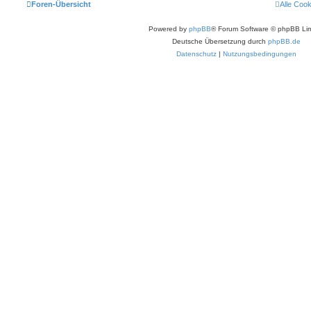
Foren-Übersicht
Alle Coo
Powered by
phpBB
® Forum Software © phpBB Lim
Deutsche Übersetzung durch
phpBB.de
Datenschutz
|
Nutzungsbedingungen