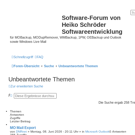
Software-Forum von
Heiko Schröder
Softwareentwicklung
für MOBackup, MODupRemover, WMBackup, 1PW, OEBackup und Outlook
sowie Windows Live Mail
Schnellzugriff
FAQ
Foren-Übersicht
Suche
Unbeantwortete Themen
Unbeantwortete Themen
Zur erweiterten Suche
S
E
u
r
c
w
Die Suche ergab 258 Tre
h
e
e
i
Themen
t
Antworten
e
Zugriffe
r
Letzter Beitrag
t
e
MO Mail Export
S
von
DNRnet
»
Montag, 08. Juni 2026 - 20:11 Uhr
» in
Microsoft Outlook
0
Antworten
u
288
Zugriffe