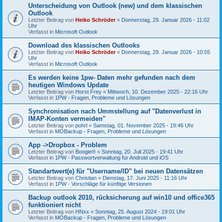
Unterscheidung von Outlook (new) und dem klassischen
Outlook
Letzter Beitrag von
Heiko Schröder
«
Donnerstag, 29. Januar 2026 - 11:02
Uhr
Verfasst in
Microsoft Outlook
Download des klassischen Outlooks
Letzter Beitrag von
Heiko Schröder
«
Donnerstag, 29. Januar 2026 - 10:55
Uhr
Verfasst in
Microsoft Outlook
Es werden keine 1pw- Daten mehr gefunden nach dem
heutigen Windows Update
Letzter Beitrag von
Horst Frey
«
Mittwoch, 10. Dezember 2025 - 22:16 Uhr
Verfasst in
1PW - Fragen, Probleme und Lösungen
Synchronisation nach Ummstellung auf "Datenverlust in
IMAP-Konten vermeiden"
Letzter Beitrag von
pohrl
«
Samstag, 01. November 2025 - 19:46 Uhr
Verfasst in
MOBackup - Fragen, Probleme und Lösungen
App ->Dropbox - Problem
Letzter Beitrag von
Boogie®
«
Sonntag, 20. Juli 2025 - 19:41 Uhr
Verfasst in
1PW - Passwortverwaltung für Android und iOS
Standartwert(e) für "Username/ID" bei neuen Datensätzen
Letzter Beitrag von
Christian
«
Dienstag, 17. Juni 2025 - 11:16 Uhr
Verfasst in
1PW - Vorschläge für künftige Versionen
Backup outlook 2010, rücksicherung auf win10 und office365
funktioniert nicht
Letzter Beitrag von
HNxx
«
Sonntag, 25. August 2024 - 19:01 Uhr
Verfasst in
MOBackup - Fragen, Probleme und Lösungen