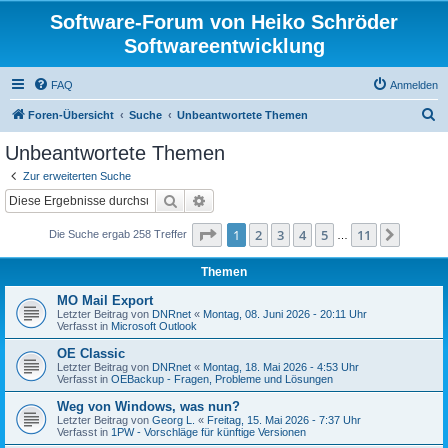
Software-Forum von Heiko Schröder
Softwareentwicklung
FAQ
Anmelden
S
Foren-Übersicht
Suche
Unbeantwortete Themen
u
Unbeantwortete Themen
c
Zur erweiterten Suche
h
Suche
Erweiterte Suche
e
Seite
1
von
11
1
2
3
4
5
11
Nächst
Die Suche ergab 258 Treffer
…
Themen
MO Mail Export
Letzter Beitrag von
DNRnet
«
Montag, 08. Juni 2026 - 20:11 Uhr
Verfasst in
Microsoft Outlook
OE Classic
Letzter Beitrag von
DNRnet
«
Montag, 18. Mai 2026 - 4:53 Uhr
Verfasst in
OEBackup - Fragen, Probleme und Lösungen
Weg von Windows, was nun?
Letzter Beitrag von
Georg L.
«
Freitag, 15. Mai 2026 - 7:37 Uhr
Verfasst in
1PW - Vorschläge für künftige Versionen