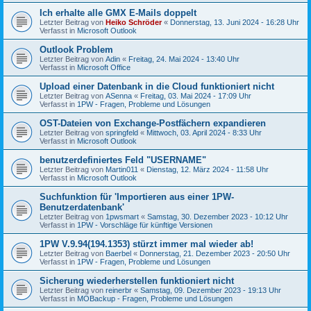
Ich erhalte alle GMX E-Mails doppelt
Letzter Beitrag von
Heiko Schröder
«
Donnerstag, 13. Juni 2024 - 16:28 Uhr
Verfasst in
Microsoft Outlook
Outlook Problem
Letzter Beitrag von
Adin
«
Freitag, 24. Mai 2024 - 13:40 Uhr
Verfasst in
Microsoft Office
Upload einer Datenbank in die Cloud funktioniert nicht
Letzter Beitrag von
ASenna
«
Freitag, 03. Mai 2024 - 17:09 Uhr
Verfasst in
1PW - Fragen, Probleme und Lösungen
OST-Dateien von Exchange-Postfächern expandieren
Letzter Beitrag von
springfeld
«
Mittwoch, 03. April 2024 - 8:33 Uhr
Verfasst in
Microsoft Outlook
benutzerdefiniertes Feld "USERNAME"
Letzter Beitrag von
Martin011
«
Dienstag, 12. März 2024 - 11:58 Uhr
Verfasst in
Microsoft Outlook
Suchfunktion für 'Importieren aus einer 1PW-
Benutzerdatenbank'
Letzter Beitrag von
1pwsmart
«
Samstag, 30. Dezember 2023 - 10:12 Uhr
Verfasst in
1PW - Vorschläge für künftige Versionen
1PW V.9.94(194.1353) stürzt immer mal wieder ab!
Letzter Beitrag von
Baerbel
«
Donnerstag, 21. Dezember 2023 - 20:50 Uhr
Verfasst in
1PW - Fragen, Probleme und Lösungen
Sicherung wiederherstellen funktioniert nicht
Letzter Beitrag von
reinerbr
«
Samstag, 09. Dezember 2023 - 19:13 Uhr
Verfasst in
MOBackup - Fragen, Probleme und Lösungen