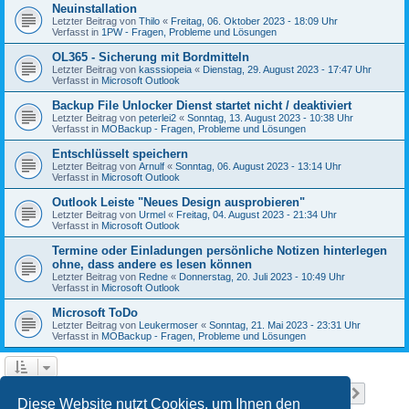
Neuinstallation
Letzter Beitrag von
Thilo
«
Freitag, 06. Oktober 2023 - 18:09 Uhr
Verfasst in
1PW - Fragen, Probleme und Lösungen
OL365 - Sicherung mit Bordmitteln
Letzter Beitrag von
kasssiopeia
«
Dienstag, 29. August 2023 - 17:47 Uhr
Verfasst in
Microsoft Outlook
Backup File Unlocker Dienst startet nicht / deaktiviert
Letzter Beitrag von
peterlei2
«
Sonntag, 13. August 2023 - 10:38 Uhr
Verfasst in
MOBackup - Fragen, Probleme und Lösungen
Entschlüsselt speichern
Letzter Beitrag von
Arnulf
«
Sonntag, 06. August 2023 - 13:14 Uhr
Verfasst in
Microsoft Outlook
Outlook Leiste "Neues Design ausprobieren"
Letzter Beitrag von
Urmel
«
Freitag, 04. August 2023 - 21:34 Uhr
Verfasst in
Microsoft Outlook
Termine oder Einladungen persönliche Notizen hinterlegen
ohne, dass andere es lesen können
Letzter Beitrag von
Redne
«
Donnerstag, 20. Juli 2023 - 10:49 Uhr
Verfasst in
Microsoft Outlook
Microsoft ToDo
Letzter Beitrag von
Leukermoser
«
Sonntag, 21. Mai 2023 - 23:31 Uhr
Verfasst in
MOBackup - Fragen, Probleme und Lösungen
Seite
1
von
11
1
2
3
4
5
11
Nächst
Die Suche ergab 258 Treffer
…
Diese Website nutzt Cookies, um Ihnen den