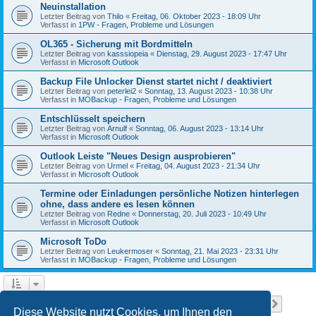
Neuinstallation
Letzter Beitrag von
Thilo
«
Freitag, 06. Oktober 2023 - 18:09 Uhr
Verfasst in
1PW - Fragen, Probleme und Lösungen
OL365 - Sicherung mit Bordmitteln
Letzter Beitrag von
kasssiopeia
«
Dienstag, 29. August 2023 - 17:47 Uhr
Verfasst in
Microsoft Outlook
Backup File Unlocker Dienst startet nicht / deaktiviert
Letzter Beitrag von
peterlei2
«
Sonntag, 13. August 2023 - 10:38 Uhr
Verfasst in
MOBackup - Fragen, Probleme und Lösungen
Entschlüsselt speichern
Letzter Beitrag von
Arnulf
«
Sonntag, 06. August 2023 - 13:14 Uhr
Verfasst in
Microsoft Outlook
Outlook Leiste "Neues Design ausprobieren"
Letzter Beitrag von
Urmel
«
Freitag, 04. August 2023 - 21:34 Uhr
Verfasst in
Microsoft Outlook
Termine oder Einladungen persönliche Notizen hinterlegen
ohne, dass andere es lesen können
Letzter Beitrag von
Redne
«
Donnerstag, 20. Juli 2023 - 10:49 Uhr
Verfasst in
Microsoft Outlook
Microsoft ToDo
Letzter Beitrag von
Leukermoser
«
Sonntag, 21. Mai 2023 - 23:31 Uhr
Verfasst in
MOBackup - Fragen, Probleme und Lösungen
Seite
1
von
11
1
2
3
4
5
11
Nächst
Die Suche ergab 258 Treffer
…
Diese Website nutzt Cookies, um Ihnen den