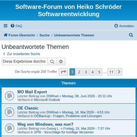
Software-Forum von Heiko Schröder
Softwareentwicklung
FAQ
Anmelden
S
Foren-Übersicht
Suche
Unbeantwortete Themen
u
Unbeantwortete Themen
c
Zur erweiterten Suche
h
Suche
Erweiterte Suche
e
Seite
1
von
11
1
2
3
4
5
11
Nächst
Die Suche ergab 258 Treffer
…
Themen
MO Mail Export
Letzter Beitrag von
DNRnet
«
Montag, 08. Juni 2026 - 20:11 Uhr
Verfasst in
Microsoft Outlook
OE Classic
Letzter Beitrag von
DNRnet
«
Montag, 18. Mai 2026 - 4:53 Uhr
Verfasst in
OEBackup - Fragen, Probleme und Lösungen
Weg von Windows, was nun?
Letzter Beitrag von
Georg L.
«
Freitag, 15. Mai 2026 - 7:37 Uhr
Verfasst in
1PW - Vorschläge für künftige Versionen