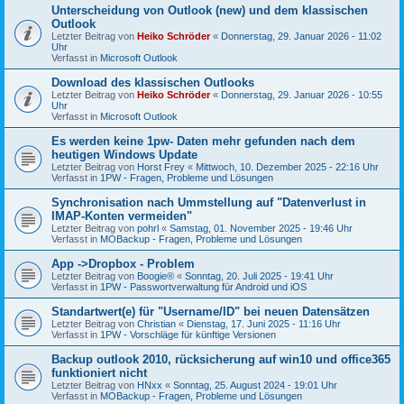
Unterscheidung von Outlook (new) und dem klassischen
Outlook
Letzter Beitrag von
Heiko Schröder
«
Donnerstag, 29. Januar 2026 - 11:02
Uhr
Verfasst in
Microsoft Outlook
Download des klassischen Outlooks
Letzter Beitrag von
Heiko Schröder
«
Donnerstag, 29. Januar 2026 - 10:55
Uhr
Verfasst in
Microsoft Outlook
Es werden keine 1pw- Daten mehr gefunden nach dem
heutigen Windows Update
Letzter Beitrag von
Horst Frey
«
Mittwoch, 10. Dezember 2025 - 22:16 Uhr
Verfasst in
1PW - Fragen, Probleme und Lösungen
Synchronisation nach Ummstellung auf "Datenverlust in
IMAP-Konten vermeiden"
Letzter Beitrag von
pohrl
«
Samstag, 01. November 2025 - 19:46 Uhr
Verfasst in
MOBackup - Fragen, Probleme und Lösungen
App ->Dropbox - Problem
Letzter Beitrag von
Boogie®
«
Sonntag, 20. Juli 2025 - 19:41 Uhr
Verfasst in
1PW - Passwortverwaltung für Android und iOS
Standartwert(e) für "Username/ID" bei neuen Datensätzen
Letzter Beitrag von
Christian
«
Dienstag, 17. Juni 2025 - 11:16 Uhr
Verfasst in
1PW - Vorschläge für künftige Versionen
Backup outlook 2010, rücksicherung auf win10 und office365
funktioniert nicht
Letzter Beitrag von
HNxx
«
Sonntag, 25. August 2024 - 19:01 Uhr
Verfasst in
MOBackup - Fragen, Probleme und Lösungen