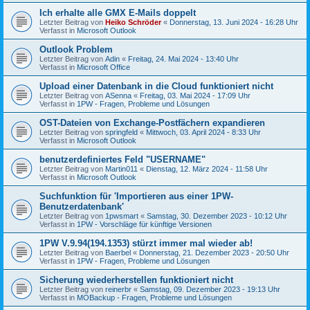
Ich erhalte alle GMX E-Mails doppelt
Letzter Beitrag von
Heiko Schröder
«
Donnerstag, 13. Juni 2024 - 16:28 Uhr
Verfasst in
Microsoft Outlook
Outlook Problem
Letzter Beitrag von
Adin
«
Freitag, 24. Mai 2024 - 13:40 Uhr
Verfasst in
Microsoft Office
Upload einer Datenbank in die Cloud funktioniert nicht
Letzter Beitrag von
ASenna
«
Freitag, 03. Mai 2024 - 17:09 Uhr
Verfasst in
1PW - Fragen, Probleme und Lösungen
OST-Dateien von Exchange-Postfächern expandieren
Letzter Beitrag von
springfeld
«
Mittwoch, 03. April 2024 - 8:33 Uhr
Verfasst in
Microsoft Outlook
benutzerdefiniertes Feld "USERNAME"
Letzter Beitrag von
Martin011
«
Dienstag, 12. März 2024 - 11:58 Uhr
Verfasst in
Microsoft Outlook
Suchfunktion für 'Importieren aus einer 1PW-
Benutzerdatenbank'
Letzter Beitrag von
1pwsmart
«
Samstag, 30. Dezember 2023 - 10:12 Uhr
Verfasst in
1PW - Vorschläge für künftige Versionen
1PW V.9.94(194.1353) stürzt immer mal wieder ab!
Letzter Beitrag von
Baerbel
«
Donnerstag, 21. Dezember 2023 - 20:50 Uhr
Verfasst in
1PW - Fragen, Probleme und Lösungen
Sicherung wiederherstellen funktioniert nicht
Letzter Beitrag von
reinerbr
«
Samstag, 09. Dezember 2023 - 19:13 Uhr
Verfasst in
MOBackup - Fragen, Probleme und Lösungen