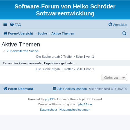
Software-Forum von Heiko Schröder
Softwareentwicklung
FAQ
Anmelden
S
Foren-Übersicht
Suche
Aktive Themen
u
Aktive Themen
c
Zur erweiterten Suche
h
Die Suche ergab 0 Treffer • Seite
1
von
1
e
Es wurden keine passenden Ergebnisse gefunden.
Die Suche ergab 0 Treffer • Seite
1
von
1
Gehe zu
Foren-Übersicht
Alle Cookies löschen
Alle Zeiten sind
UTC+02:00
Powered by
phpBB
® Forum Software © phpBB Limited
Deutsche Übersetzung durch
phpBB.de
Datenschutz
|
Nutzungsbedingungen