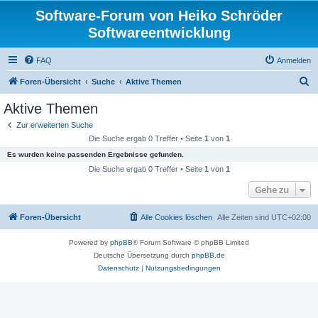
Software-Forum von Heiko Schröder
Softwareentwicklung
FAQ
Anmelden
S
Foren-Übersicht
Suche
Aktive Themen
u
Aktive Themen
c
Zur erweiterten Suche
h
Die Suche ergab 0 Treffer • Seite
1
von
1
e
Es wurden keine passenden Ergebnisse gefunden.
Die Suche ergab 0 Treffer • Seite
1
von
1
Gehe zu
Foren-Übersicht
Alle Cookies löschen
Alle Zeiten sind
UTC+02:00
Powered by
phpBB
® Forum Software © phpBB Limited
Deutsche Übersetzung durch
phpBB.de
Datenschutz
|
Nutzungsbedingungen