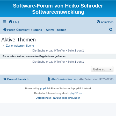
Software-Forum von Heiko Schröder
Softwareentwicklung
FAQ
Anmelden
S
Foren-Übersicht
Suche
Aktive Themen
u
Aktive Themen
c
Zur erweiterten Suche
h
Die Suche ergab 0 Treffer • Seite
1
von
1
e
Es wurden keine passenden Ergebnisse gefunden.
Die Suche ergab 0 Treffer • Seite
1
von
1
Gehe zu
Foren-Übersicht
Alle Cookies löschen
Alle Zeiten sind
UTC+02:00
Powered by
phpBB
® Forum Software © phpBB Limited
Deutsche Übersetzung durch
phpBB.de
Datenschutz
|
Nutzungsbedingungen