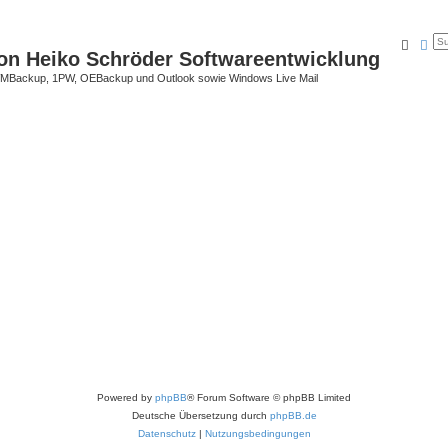
Suche
Erw
on Heiko Schröder Softwareentwicklung
Backup, 1PW, OEBackup und Outlook sowie Windows Live Mail
Powered by
phpBB
® Forum Software © phpBB Limited
Deutsche Übersetzung durch
phpBB.de
Datenschutz
|
Nutzungsbedingungen