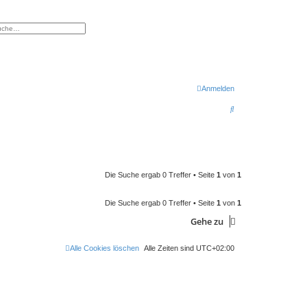
eiterte Suche
Anmelden
S
u
c
h
e
Die Suche ergab 0 Treffer • Seite
1
von
1
Die Suche ergab 0 Treffer • Seite
1
von
1
Gehe zu
Alle Cookies löschen
Alle Zeiten sind
UTC+02:00