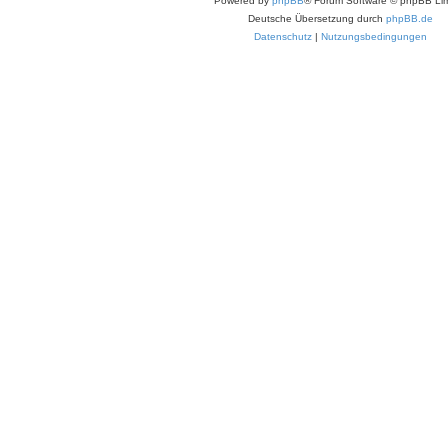
Powered by
phpBB
® Forum Software © phpBB Lim
Deutsche Übersetzung durch
phpBB.de
Datenschutz
|
Nutzungsbedingungen