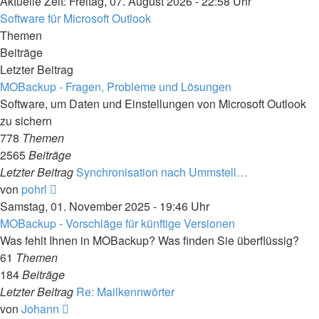
Aktuelle Zeit: Freitag, 07. August 2026 - 22:58 Uhr
Software für Microsoft Outlook
Themen
Beiträge
Letzter Beitrag
MOBackup - Fragen, Probleme und Lösungen
Software, um Daten und Einstellungen von Microsoft Outlook
zu sichern
778
Themen
2565
Beiträge
Letzter Beitrag
Synchronisation nach Ummstell…
Neuester
von
pohrl
Beitrag
Samstag, 01. November 2025 - 19:46 Uhr
MOBackup - Vorschläge für künftige Versionen
Was fehlt Ihnen in MOBackup? Was finden Sie überflüssig?
61
Themen
184
Beiträge
Letzter Beitrag
Re: Mailkennwörter
Neuester
von
Johann