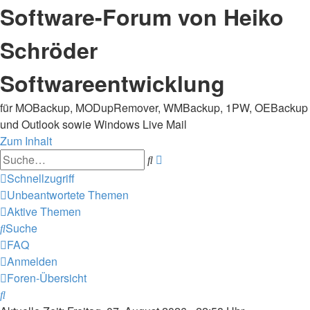
Software-Forum von Heiko
Schröder
Softwareentwicklung
für MOBackup, MODupRemover, WMBackup, 1PW, OEBackup
und Outlook sowie Windows Live Mail
Zum Inhalt
Erweiterte
Suche
Suche
Schnellzugriff
Unbeantwortete Themen
Aktive Themen
Suche
FAQ
Anmelden
Foren-Übersicht
Suche