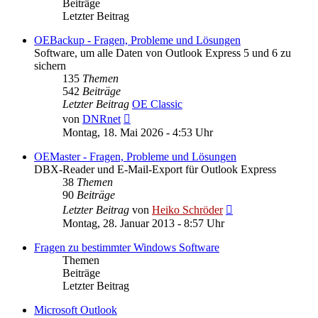
Beiträge
Letzter Beitrag
OEBackup - Fragen, Probleme und Lösungen
Software, um alle Daten von Outlook Express 5 und 6 zu
sichern
135
Themen
542
Beiträge
Letzter Beitrag
OE Classic
Neuester
von
DNRnet
Beitrag
Montag, 18. Mai 2026 - 4:53 Uhr
OEMaster - Fragen, Probleme und Lösungen
DBX-Reader und E-Mail-Export für Outlook Express
38
Themen
90
Beiträge
Neuester
Letzter Beitrag
von
Heiko Schröder
Beitrag
Montag, 28. Januar 2013 - 8:57 Uhr
Fragen zu bestimmter Windows Software
Themen
Beiträge
Letzter Beitrag
Microsoft Outlook