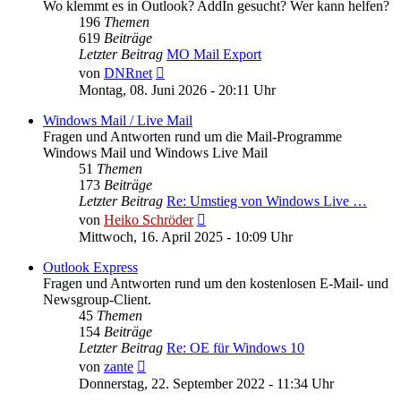
Wo klemmt es in Outlook? AddIn gesucht? Wer kann helfen?
196
Themen
619
Beiträge
Letzter Beitrag
MO Mail Export
Neuester
von
DNRnet
Beitrag
Montag, 08. Juni 2026 - 20:11 Uhr
Windows Mail / Live Mail
Fragen und Antworten rund um die Mail-Programme
Windows Mail und Windows Live Mail
51
Themen
173
Beiträge
Letzter Beitrag
Re: Umstieg von Windows Live …
Neuester
von
Heiko Schröder
Beitrag
Mittwoch, 16. April 2025 - 10:09 Uhr
Outlook Express
Fragen und Antworten rund um den kostenlosen E-Mail- und
Newsgroup-Client.
45
Themen
154
Beiträge
Letzter Beitrag
Re: OE für Windows 10
Neuester
von
zante
Beitrag
Donnerstag, 22. September 2022 - 11:34 Uhr