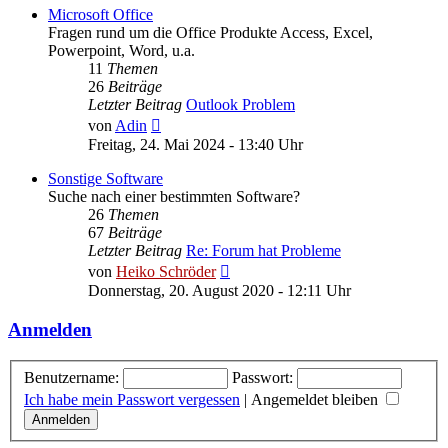
Microsoft Office
Fragen rund um die Office Produkte Access, Excel,
Powerpoint, Word, u.a.
11
Themen
26
Beiträge
Letzter Beitrag
Outlook Problem
Neuester
von
Adin
Beitrag
Freitag, 24. Mai 2024 - 13:40 Uhr
Sonstige Software
Suche nach einer bestimmten Software?
26
Themen
67
Beiträge
Letzter Beitrag
Re: Forum hat Probleme
Neuester
von
Heiko Schröder
Beitrag
Donnerstag, 20. August 2020 - 12:11 Uhr
Anmelden
Benutzername:
Passwort:
Ich habe mein Passwort vergessen
|
Angemeldet bleiben