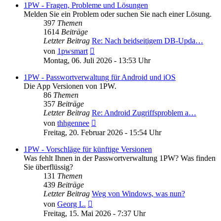
1PW - Fragen, Probleme und Lösungen
Melden Sie ein Problem oder suchen Sie nach einer Lösung.
397
Themen
1614
Beiträge
Letzter Beitrag
Re: Nach beidseitigem DB-Upda…
Neuester
von
1pwsmart
Beitrag
Montag, 06. Juli 2026 - 13:53 Uhr
1PW - Passwortverwaltung für Android und iOS
Die App Versionen von 1PW.
86
Themen
357
Beiträge
Letzter Beitrag
Re: Android Zugriffsproblem a…
Neuester
von
thhgennee
Beitrag
Freitag, 20. Februar 2026 - 15:54 Uhr
1PW - Vorschläge für künftige Versionen
Was fehlt Ihnen in der Passwortverwaltung 1PW? Was finden
Sie überflüssig?
131
Themen
439
Beiträge
Letzter Beitrag
Weg von Windows, was nun?
Neuester
von
Georg L.
Beitrag
Freitag, 15. Mai 2026 - 7:37 Uhr