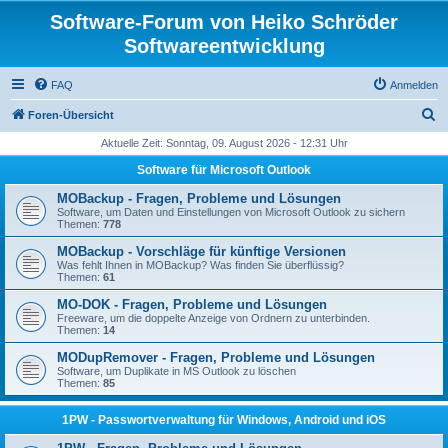
Software-Forum von Heiko Schröder
Softwareentwicklung
FAQ
Anmelden
S
Foren-Übersicht
u
Aktuelle Zeit: Sonntag, 09. August 2026 - 12:31 Uhr
c
Software für Microsoft Outlook
h
MOBackup - Fragen, Probleme und Lösungen
e
Software, um Daten und Einstellungen von Microsoft Outlook zu sichern
Themen:
778
MOBackup - Vorschläge für künftige Versionen
Was fehlt Ihnen in MOBackup? Was finden Sie überflüssig?
Themen:
61
MO-DOK - Fragen, Probleme und Lösungen
Freeware, um die doppelte Anzeige von Ordnern zu unterbinden.
Themen:
14
MODupRemover - Fragen, Probleme und Lösungen
Software, um Duplikate in MS Outlook zu löschen
Themen:
85
1PW - Passwortverwaltung für Windows, Android und iOS