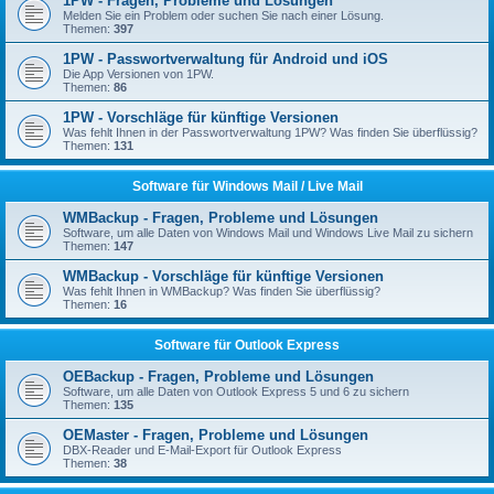
1PW - Fragen, Probleme und Lösungen
Melden Sie ein Problem oder suchen Sie nach einer Lösung.
Themen:
397
1PW - Passwortverwaltung für Android und iOS
Die App Versionen von 1PW.
Themen:
86
1PW - Vorschläge für künftige Versionen
Was fehlt Ihnen in der Passwortverwaltung 1PW? Was finden Sie überflüssig?
Themen:
131
Software für Windows Mail / Live Mail
WMBackup - Fragen, Probleme und Lösungen
Software, um alle Daten von Windows Mail und Windows Live Mail zu sichern
Themen:
147
WMBackup - Vorschläge für künftige Versionen
Was fehlt Ihnen in WMBackup? Was finden Sie überflüssig?
Themen:
16
Software für Outlook Express
OEBackup - Fragen, Probleme und Lösungen
Software, um alle Daten von Outlook Express 5 und 6 zu sichern
Themen:
135
OEMaster - Fragen, Probleme und Lösungen
DBX-Reader und E-Mail-Export für Outlook Express
Themen:
38