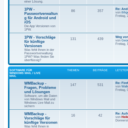
einer Lösung.
1PW -
Re: And
86
357
von
thhg
Passwortverwaltun
Freitag,
g für Android und
iOS
Die App Versionen von
1PW.
1PW - Vorschläge
Weg von
131
439
von
Geor
für künftige
Freitag, 
Versionen
Was fehlt Ihnen in der
Passwortverwaltung
1PW? Was finden Sie
überflüssig?
SOFTWARE FÜR
THEMEN
BEITRÄGE
LETZTER
WINDOWS MAIL / LIVE
MAIL
WMBackup -
Re: Fir
147
531
von
Walt
Fragen, Probleme
Freitag, 
und Lösungen
Software, um alle Daten
von Windows Mail und
Windows Live Mail zu
sichern
WMBackup -
Re: Aufr
16
42
von
Hei
Vorschläge für
Donnerst
künftige Versionen
Was fehlt Ihnen in