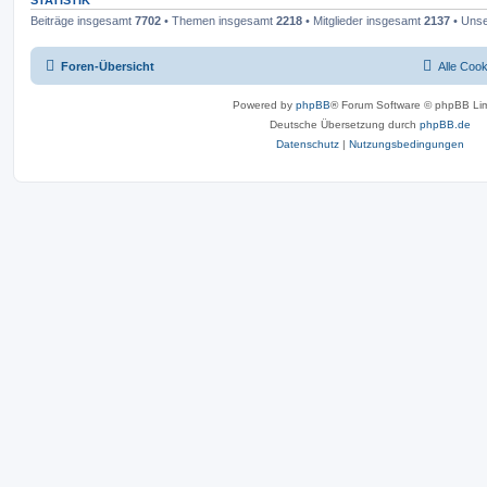
STATISTIK
Beiträge insgesamt
7702
• Themen insgesamt
2218
• Mitglieder insgesamt
2137
• Unse
Foren-Übersicht
Alle Coo
Powered by
phpBB
® Forum Software © phpBB Lim
Deutsche Übersetzung durch
phpBB.de
Datenschutz
|
Nutzungsbedingungen