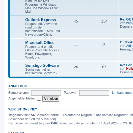
rund um die Mail-
Programme Windows
Mail und Windows Live
Mail
Outlook Express
Re: OE 
45
154
von
zant
Fragen und Antworten
Donnerst
rund um den
kostenlosen E-Mail- und
Newsgroup-Client.
Microsoft Office
Outlook
11
26
von
Adin
Fragen rund um die
Freitag, 
Office Produkte Access,
Excel, Powerpoint,
Word, u.a.
Sonstige Software
Re: For
26
67
von
Hei
Suche nach einer
Donnerst
bestimmten Software?
ANMELDEN
Benutzername:
Passwort:
Ich habe mein
Angemeldet bleiben
WER IST ONLINE?
Insgesamt sind
56
Besucher online :: 1 sichtbares Mitglied, 0 unsichtbare Mitglieder u
Besuchern der letzten 5 Minuten)
Der Besucherrekord liegt bei
1502
Besuchern, die am Freitag, 17. April 2026 - 6:23 Uhr 