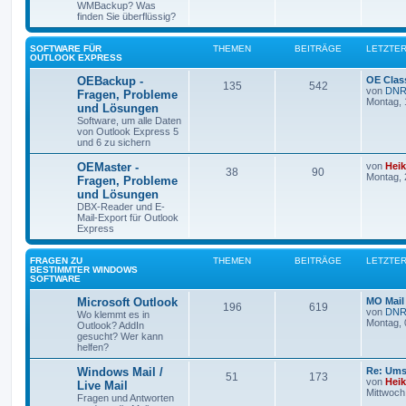
WMBackup? Was
finden Sie überflüssig?
SOFTWARE FÜR
THEMEN
BEITRÄGE
LETZTER
OUTLOOK EXPRESS
OEBackup -
OE Clas
135
542
von
DNR
Fragen, Probleme
Montag, 
und Lösungen
Software, um alle Daten
von Outlook Express 5
und 6 zu sichern
OEMaster -
von
Hei
38
90
Montag, 
Fragen, Probleme
und Lösungen
DBX-Reader und E-
Mail-Export für Outlook
Express
FRAGEN ZU
THEMEN
BEITRÄGE
LETZTER
BESTIMMTER WINDOWS
SOFTWARE
Microsoft Outlook
MO Mail
196
619
von
DNR
Wo klemmt es in
Montag, 
Outlook? AddIn
gesucht? Wer kann
helfen?
Windows Mail /
Re: Ums
51
173
von
Hei
Live Mail
Mittwoch,
Fragen und Antworten