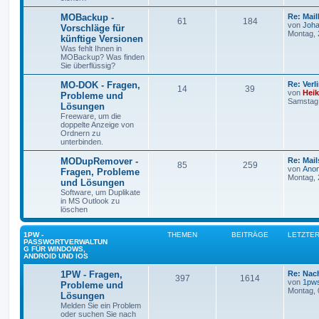
MOBackup -
Re: Mai
61
184
von
Joh
Vorschläge für
Montag, 
künftige Versionen
Was fehlt Ihnen in
MOBackup? Was finden
Sie überflüssig?
MO-DOK - Fragen,
Re: Ver
14
39
von
Hei
Probleme und
Samstag,
Lösungen
Freeware, um die
doppelte Anzeige von
Ordnern zu
unterbinden.
MODupRemover -
Re: Mail
85
259
von
Ano
Fragen, Probleme
Montag, 2
und Lösungen
Software, um Duplikate
in MS Outlook zu
löschen
1PW -
THEMEN
BEITRÄGE
LETZTER
PASSWORTVERWALTUN
G FÜR WINDOWS,
ANDROID UND IOS
1PW - Fragen,
Re: Nac
397
1614
von
1pw
Probleme und
Montag, 0
Lösungen
Melden Sie ein Problem
oder suchen Sie nach