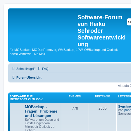
Software-Forum
von Heiko
Schröder
Softwareentwickl
ung
für MOBackup, MODupRemover, WMBackup, 1PW, OEBackup und Outlook
sowie Windows Live Mail
Schnellzugriff
FAQ
Foren-Übersicht
Aktuelle 
SOFTWARE FÜR
THEMEN
BEITRÄGE
LETZTER
MICROSOFT OUTLOOK
MOBackup -
Synchro
778
2565
von
pohr
Fragen, Probleme
Samstag,
und Lösungen
Software, um Daten und
Einstellungen von
Microsoft Outlook zu
sichern