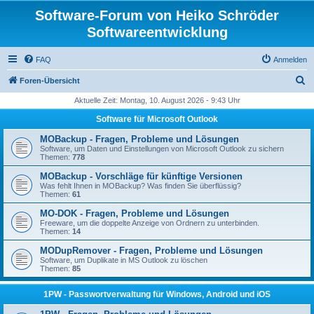
Software-Forum von Heiko Schröder
Softwareentwicklung
FAQ
Anmelden
S
Foren-Übersicht
u
Aktuelle Zeit: Montag, 10. August 2026 - 9:43 Uhr
c
Software für Microsoft Outlook
h
MOBackup - Fragen, Probleme und Lösungen
e
Software, um Daten und Einstellungen von Microsoft Outlook zu sichern
Themen:
778
MOBackup - Vorschläge für künftige Versionen
Was fehlt Ihnen in MOBackup? Was finden Sie überflüssig?
Themen:
61
MO-DOK - Fragen, Probleme und Lösungen
Freeware, um die doppelte Anzeige von Ordnern zu unterbinden.
Themen:
14
MODupRemover - Fragen, Probleme und Lösungen
Software, um Duplikate in MS Outlook zu löschen
Themen:
85
1PW - Passwortverwaltung für Windows, Android und iOS