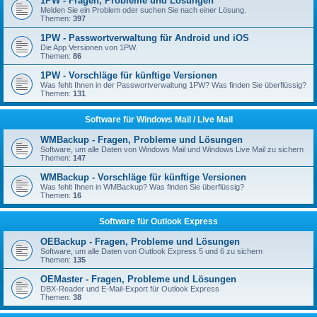
1PW - Fragen, Probleme und Lösungen
Melden Sie ein Problem oder suchen Sie nach einer Lösung.
Themen:
397
1PW - Passwortverwaltung für Android und iOS
Die App Versionen von 1PW.
Themen:
86
1PW - Vorschläge für künftige Versionen
Was fehlt Ihnen in der Passwortverwaltung 1PW? Was finden Sie überflüssig?
Themen:
131
Software für Windows Mail / Live Mail
WMBackup - Fragen, Probleme und Lösungen
Software, um alle Daten von Windows Mail und Windows Live Mail zu sichern
Themen:
147
WMBackup - Vorschläge für künftige Versionen
Was fehlt Ihnen in WMBackup? Was finden Sie überflüssig?
Themen:
16
Software für Outlook Express
OEBackup - Fragen, Probleme und Lösungen
Software, um alle Daten von Outlook Express 5 und 6 zu sichern
Themen:
135
OEMaster - Fragen, Probleme und Lösungen
DBX-Reader und E-Mail-Export für Outlook Express
Themen:
38