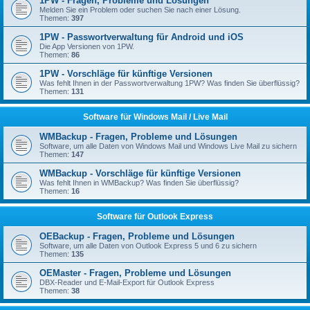
1PW - Fragen, Probleme und Lösungen
Melden Sie ein Problem oder suchen Sie nach einer Lösung.
Themen:
397
1PW - Passwortverwaltung für Android und iOS
Die App Versionen von 1PW.
Themen:
86
1PW - Vorschläge für künftige Versionen
Was fehlt Ihnen in der Passwortverwaltung 1PW? Was finden Sie überflüssig?
Themen:
131
Software für Windows Mail / Live Mail
WMBackup - Fragen, Probleme und Lösungen
Software, um alle Daten von Windows Mail und Windows Live Mail zu sichern
Themen:
147
WMBackup - Vorschläge für künftige Versionen
Was fehlt Ihnen in WMBackup? Was finden Sie überflüssig?
Themen:
16
Software für Outlook Express
OEBackup - Fragen, Probleme und Lösungen
Software, um alle Daten von Outlook Express 5 und 6 zu sichern
Themen:
135
OEMaster - Fragen, Probleme und Lösungen
DBX-Reader und E-Mail-Export für Outlook Express
Themen:
38