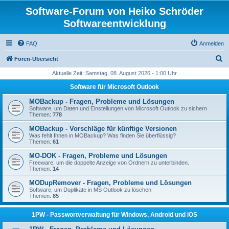
Software-Forum von Heiko Schröder
Softwareentwicklung
FAQ
Anmelden
S
Foren-Übersicht
u
Aktuelle Zeit: Samstag, 08. August 2026 - 1:00 Uhr
c
Software für Microsoft Outlook
h
MOBackup - Fragen, Probleme und Lösungen
e
Software, um Daten und Einstellungen von Microsoft Outlook zu sichern
Themen:
778
MOBackup - Vorschläge für künftige Versionen
Was fehlt Ihnen in MOBackup? Was finden Sie überflüssig?
Themen:
61
MO-DOK - Fragen, Probleme und Lösungen
Freeware, um die doppelte Anzeige von Ordnern zu unterbinden.
Themen:
14
MODupRemover - Fragen, Probleme und Lösungen
Software, um Duplikate in MS Outlook zu löschen
Themen:
85
1PW - Passwortverwaltung für Windows, Android und iOS