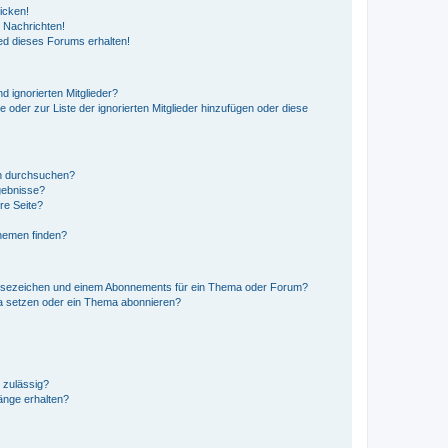
icken!
 Nachrichten!
ed dieses Forums erhalten!
d ignorierten Mitglieder?
e oder zur Liste der ignorierten Mitglieder hinzufügen oder diese
en durchsuchen?
gebnisse?
re Seite?
hemen finden?
esezeichen und einem Abonnements für ein Thema oder Forum?
a setzen oder ein Thema abonnieren?
 zulässig?
hänge erhalten?