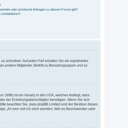
?
hwerden oder juristische Anfragen zu diesem Forum gibt?
s kontaktieren?
u schreiben. Auf jeden Fall erhalten Sie als registriertes
 an andere Mitglieder, Beitritt zu Benutzergruppen und so
n 1998) ist ein Gesetz in den USA, welches festlegt, dass
der der Erziehungsberechtigten benötigen. Wenn Sie sich
e. Bitte beachten Sie, dass phpBB Limited und der Besitzer dieses
Frage „An wen soll ich mich wenden, falls es Beschwerden oder