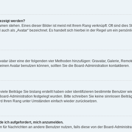
gezeigt werden?
men stehen. Eines dieser Bilder ist meist mit Ihrem Rang verknüpft: Oft sind dies S
auch als „Avatar“ bezeichnet. Es handelt sich hierbei in der Regel um ein persönl
 Avatar über eine der folgenden vier Methoden hinzufügen: Gravatar, Galerie, Rem
inen Avatar benutzen können, sollten Sie die Board-Administration kontaktieren.
iele Beiträge Sie bislang erstellt haben oder identifizieren bestimmte Benutzer
 Board-Administration festgelegt wurden. Bitte schreiben Sie keine sinnlosen Beit
wird Ihren Rang unter Umständen einfach wieder zurücksetzen.
rde ich aufgefordert, mich anzumelden.
ion für Nachrichten an andere Benutzer nutzen, falls diese von der Board-Administ