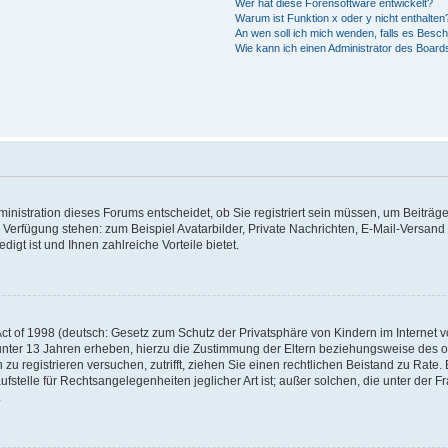
Wer hat diese Forensoftware entwickelt?
Warum ist Funktion x oder y nicht enthalten
An wen soll ich mich wenden, falls es Besc
Wie kann ich einen Administrator des Board
nistration dieses Forums entscheidet, ob Sie registriert sein müssen, um Beiträge z
ur Verfügung stehen: zum Beispiel Avatarbilder, Private Nachrichten, E-Mail-Versand
igt ist und Ihnen zahlreiche Vorteile bietet.
t of 1998 (deutsch: Gesetz zum Schutz der Privatsphäre von Kindern im Internet vo
unter 13 Jahren erheben, hierzu die Zustimmung der Eltern beziehungsweise des o
h zu registrieren versuchen, zutrifft, ziehen Sie einen rechtlichen Beistand zu Rat
stelle für Rechtsangelegenheiten jeglicher Art ist; außer solchen, die unter der 
.