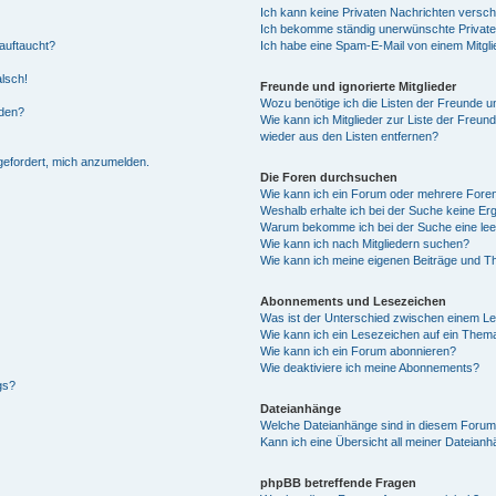
Ich kann keine Privaten Nachrichten versch
Ich bekomme ständig unerwünschte Private
auftaucht?
Ich habe eine Spam-E-Mail von einem Mitgli
alsch!
Freunde und ignorierte Mitglieder
Wozu benötige ich die Listen der Freunde un
rden?
Wie kann ich Mitglieder zur Liste der Freund
wieder aus den Listen entfernen?
fgefordert, mich anzumelden.
Die Foren durchsuchen
Wie kann ich ein Forum oder mehrere For
Weshalb erhalte ich bei der Suche keine Er
Warum bekomme ich bei der Suche eine lee
Wie kann ich nach Mitgliedern suchen?
Wie kann ich meine eigenen Beiträge und T
Abonnements und Lesezeichen
Was ist der Unterschied zwischen einem L
Wie kann ich ein Lesezeichen auf ein Them
Wie kann ich ein Forum abonnieren?
Wie deaktiviere ich meine Abonnements?
gs?
Dateianhänge
Welche Dateianhänge sind in diesem Forum
Kann ich eine Übersicht all meiner Dateian
phpBB betreffende Fragen