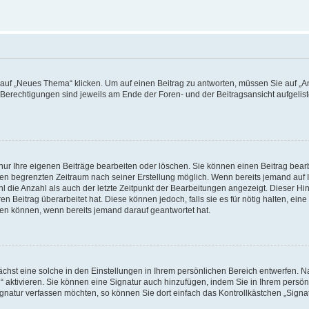
f „Neues Thema“ klicken. Um auf einen Beitrag zu antworten, müssen Sie auf „Ant
e Berechtigungen sind jeweils am Ende der Foren- und der Beitragsansicht aufgeliste
nur Ihre eigenen Beiträge bearbeiten oder löschen. Sie können einen Beitrag bear
nen begrenzten Zeitraum nach seiner Erstellung möglich. Wenn bereits jemand auf Ih
 die Anzahl als auch der letzte Zeitpunkt der Bearbeitungen angezeigt. Dieser Hi
 Beitrag überarbeitet hat. Diese können jedoch, falls sie es für nötig halten, eine 
hen können, wenn bereits jemand darauf geantwortet hat.
hst eine solche in den Einstellungen in Ihrem persönlichen Bereich entwerfen. Na
 aktivieren. Sie können eine Signatur auch hinzufügen, indem Sie in Ihrem persö
gnatur verfassen möchten, so können Sie dort einfach das Kontrollkästchen „Signa