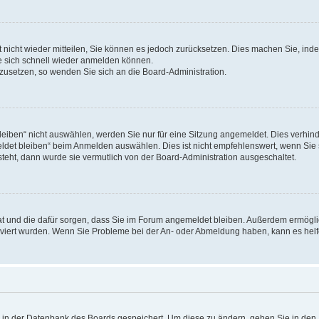
rt nicht wieder mitteilen, Sie können es jedoch zurücksetzen. Dies machen Sie, in
e sich schnell wieder anmelden können.
ckzusetzen, so wenden Sie sich an die Board-Administration.
ben“ nicht auswählen, werden Sie nur für eine Sitzung angemeldet. Dies verhinde
et bleiben“ beim Anmelden auswählen. Dies ist nicht empfehlenswert, wenn Sie s
steht, dann wurde sie vermutlich von der Board-Administration ausgeschaltet.
 hat und die dafür sorgen, dass Sie im Forum angemeldet bleiben. Außerdem ermögl
ktiviert wurden. Wenn Sie Probleme bei der An- oder Abmeldung haben, kann es hel
en in der Datenbank des Boards gespeichert. Um diese zu ändern, gehen Sie in den 