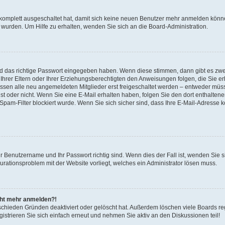
 komplett ausgeschaltet hat, damit sich keine neuen Benutzer mehr anmelden könne
 wurden. Um Hilfe zu erhalten, wenden Sie sich an die Board-Administration.
nd das richtige Passwort eingegeben haben. Wenn diese stimmen, dann gibt es zw
Ihrer Eltern oder Ihrer Erziehungsberechtigten den Anweisungen folgen, die Sie erh
üssen alle neu angemeldeten Mitglieder erst freigeschaltet werden – entweder müsse
 ist oder nicht. Wenn Sie eine E-Mail erhalten haben, folgen Sie den dort enthalte
pam-Filter blockiert wurde. Wenn Sie sich sicher sind, dass Ihre E-Mail-Adresse 
hr Benutzername und Ihr Passwort richtig sind. Wenn dies der Fall ist, wenden Sie
gurationsproblem mit der Website vorliegt, welches ein Administrator lösen muss.
icht mehr anmelden?!
schieden Gründen deaktiviert oder gelöscht hat. Außerdem löschen viele Boards reg
strieren Sie sich einfach erneut und nehmen Sie aktiv an den Diskussionen teil!