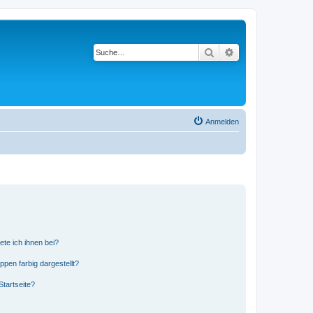
Suche
Erweiterte Suche
Anmelden
ete ich ihnen bei?
en farbig dargestellt?
tartseite?