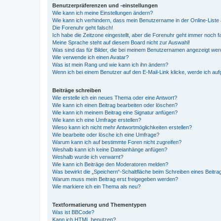
Benutzerpräferenzen und -einstellungen
Wie kann ich meine Einstellungen ändern?
Wie kann ich verhindern, dass mein Benutzername in der Online-Liste 
Die Forenuhr geht falsch!
Ich habe die Zeitzone eingestellt, aber die Forenuhr geht immer noch f
Meine Sprache steht auf diesem Board nicht zur Auswahl!
Was sind das für Bilder, die bei meinem Benutzernamen angezeigt we
Wie verwende ich einen Avatar?
Was ist mein Rang und wie kann ich ihn ändern?
Wenn ich bei einem Benutzer auf den E-Mail-Link klicke, werde ich au
Beiträge schreiben
Wie erstelle ich ein neues Thema oder eine Antwort?
Wie kann ich einen Beitrag bearbeiten oder löschen?
Wie kann ich meinem Beitrag eine Signatur anfügen?
Wie kann ich eine Umfrage erstellen?
Wieso kann ich nicht mehr Antwortmöglichkeiten erstellen?
Wie bearbeite oder lösche ich eine Umfrage?
Warum kann ich auf bestimmte Foren nicht zugreifen?
Weshalb kann ich keine Dateianhänge anfügen?
Weshalb wurde ich verwarnt?
Wie kann ich Beiträge den Moderatoren melden?
Was bewirkt die „Speichern“-Schaltfläche beim Schreiben eines Beitra
Warum muss mein Beitrag erst freigegeben werden?
Wie markiere ich ein Thema als neu?
Textformatierung und Thementypen
Was ist BBCode?
Kann ich HTML benutzen?