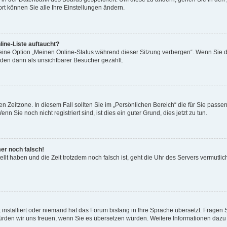
rt können Sie alle Ihre Einstellungen ändern.
ine-Liste auftaucht?
 eine Option „Meinen Online-Status während dieser Sitzung verbergen“. Wenn Sie d
rden dann als unsichtbarer Besucher gezählt.
n Zeitzone. In diesem Fall sollten Sie im „Persönlichen Bereich“ die für Sie passend
 Sie noch nicht registriert sind, ist dies ein guter Grund, dies jetzt zu tun.
mer noch falsch!
ellt haben und die Zeit trotzdem noch falsch ist, geht die Uhr des Servers vermutlic
 installiert oder niemand hat das Forum bislang in Ihre Sprache übersetzt. Fragen 
t, würden wir uns freuen, wenn Sie es übersetzen würden. Weitere Informationen da