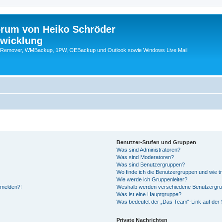
orum von Heiko Schröder
twicklung
emover, WMBackup, 1PW, OEBackup und Outlook sowie Windows Live Mail
Benutzer-Stufen und Gruppen
Was sind Administratoren?
Was sind Moderatoren?
Was sind Benutzergruppen?
Wo finde ich die Benutzergruppen und wie tr
Wie werde ich Gruppenleiter?
anmelden?!
Weshalb werden verschiedene Benutzergrupp
Was ist eine Hauptgruppe?
Was bedeutet der „Das Team“-Link auf der S
Private Nachrichten