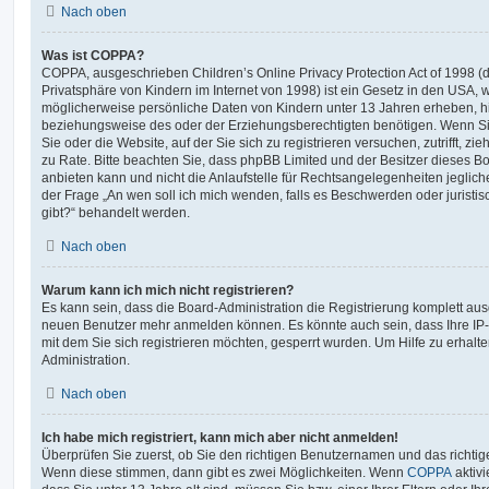
Nach oben
Was ist COPPA?
COPPA, ausgeschrieben Children’s Online Privacy Protection Act of 1998 (
Privatsphäre von Kindern im Internet von 1998) ist ein Gesetz in den USA, w
möglicherweise persönliche Daten von Kindern unter 13 Jahren erheben, h
beziehungsweise des oder der Erziehungsberechtigten benötigen. Wenn Sie 
Sie oder die Website, auf der Sie sich zu registrieren versuchen, zutrifft, z
zu Rate. Bitte beachten Sie, dass phpBB Limited und der Besitzer dieses 
anbieten kann und nicht die Anlaufstelle für Rechtsangelegenheiten jeglicher
der Frage „An wen soll ich mich wenden, falls es Beschwerden oder jurist
gibt?“ behandelt werden.
Nach oben
Warum kann ich mich nicht registrieren?
Es kann sein, dass die Board-Administration die Registrierung komplett ausg
neuen Benutzer mehr anmelden können. Es könnte auch sein, dass Ihre IP
mit dem Sie sich registrieren möchten, gesperrt wurden. Um Hilfe zu erhalt
Administration.
Nach oben
Ich habe mich registriert, kann mich aber nicht anmelden!
Überprüfen Sie zuerst, ob Sie den richtigen Benutzernamen und das richt
Wenn diese stimmen, dann gibt es zwei Möglichkeiten. Wenn
COPPA
aktivi