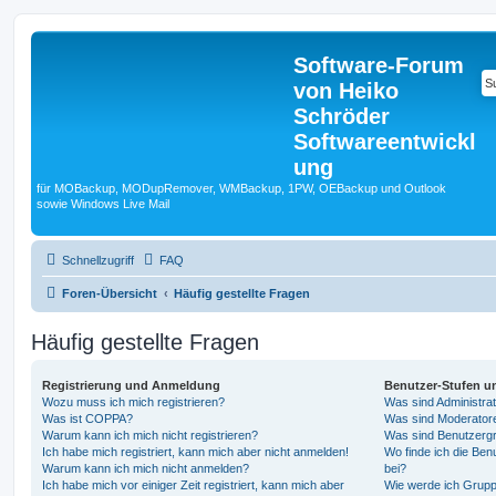
Software-Forum
von Heiko
Schröder
Softwareentwickl
ung
für MOBackup, MODupRemover, WMBackup, 1PW, OEBackup und Outlook
sowie Windows Live Mail
Schnellzugriff
FAQ
Foren-Übersicht
Häufig gestellte Fragen
Häufig gestellte Fragen
Registrierung und Anmeldung
Benutzer-Stufen u
Wozu muss ich mich registrieren?
Was sind Administra
Was ist COPPA?
Was sind Moderator
Warum kann ich mich nicht registrieren?
Was sind Benutzerg
Ich habe mich registriert, kann mich aber nicht anmelden!
Wo finde ich die Ben
Warum kann ich mich nicht anmelden?
bei?
Ich habe mich vor einiger Zeit registriert, kann mich aber
Wie werde ich Grupp