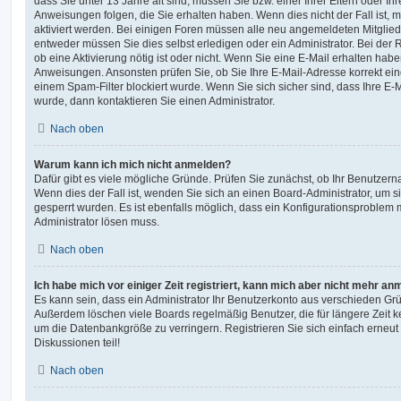
dass Sie unter 13 Jahre alt sind, müssen Sie bzw. einer Ihrer Eltern oder I
Anweisungen folgen, die Sie erhalten haben. Wenn dies nicht der Fall ist, m
aktiviert werden. Bei einigen Foren müssen alle neu angemeldeten Mitgliede
entweder müssen Sie dies selbst erledigen oder ein Administrator. Bei der R
ob eine Aktivierung nötig ist oder nicht. Wenn Sie eine E-Mail erhalten habe
Anweisungen. Ansonsten prüfen Sie, ob Sie Ihre E-Mail-Adresse korrekt e
einem Spam-Filter blockiert wurde. Wenn Sie sich sicher sind, dass Ihre E
wurde, dann kontaktieren Sie einen Administrator.
Nach oben
Warum kann ich mich nicht anmelden?
Dafür gibt es viele mögliche Gründe. Prüfen Sie zunächst, ob Ihr Benutzerna
Wenn dies der Fall ist, wenden Sie sich an einen Board-Administrator, um s
gesperrt wurden. Es ist ebenfalls möglich, dass ein Konfigurationsproblem m
Administrator lösen muss.
Nach oben
Ich habe mich vor einiger Zeit registriert, kann mich aber nicht mehr an
Es kann sein, dass ein Administrator Ihr Benutzerkonto aus verschieden Grü
Außerdem löschen viele Boards regelmäßig Benutzer, die für längere Zeit 
um die Datenbankgröße zu verringern. Registrieren Sie sich einfach erneu
Diskussionen teil!
Nach oben