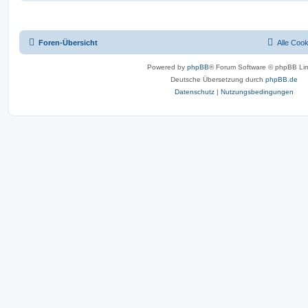
Foren-Übersicht
Alle Coo
Powered by
phpBB
® Forum Software © phpBB Lim
Deutsche Übersetzung durch
phpBB.de
Datenschutz
|
Nutzungsbedingungen