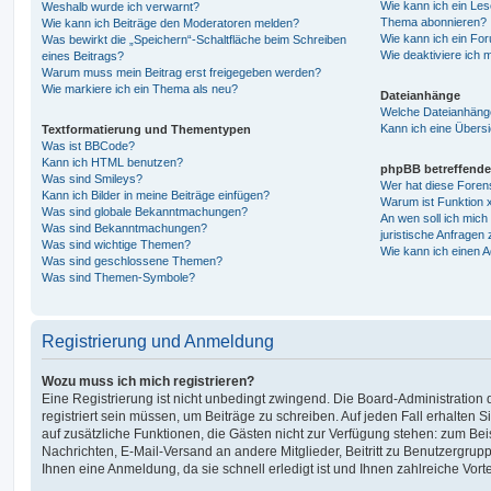
Wie kann ich ein Les
Weshalb wurde ich verwarnt?
Thema abonnieren?
Wie kann ich Beiträge den Moderatoren melden?
Wie kann ich ein Fo
Was bewirkt die „Speichern“-Schaltfläche beim Schreiben
Wie deaktiviere ich
eines Beitrags?
Warum muss mein Beitrag erst freigegeben werden?
Wie markiere ich ein Thema als neu?
Dateianhänge
Welche Dateianhänge
Kann ich eine Übersi
Textformatierung und Thementypen
Was ist BBCode?
Kann ich HTML benutzen?
phpBB betreffende
Was sind Smileys?
Wer hat diese Foren
Kann ich Bilder in meine Beiträge einfügen?
Warum ist Funktion x
Was sind globale Bekanntmachungen?
An wen soll ich mic
Was sind Bekanntmachungen?
juristische Anfragen
Was sind wichtige Themen?
Wie kann ich einen A
Was sind geschlossene Themen?
Was sind Themen-Symbole?
Registrierung und Anmeldung
Wozu muss ich mich registrieren?
Eine Registrierung ist nicht unbedingt zwingend. Die Board-Administration
registriert sein müssen, um Beiträge zu schreiben. Auf jeden Fall erhalten Sie 
auf zusätzliche Funktionen, die Gästen nicht zur Verfügung stehen: zum Beis
Nachrichten, E-Mail-Versand an andere Mitglieder, Beitritt zu Benutzergrup
Ihnen eine Anmeldung, da sie schnell erledigt ist und Ihnen zahlreiche Vortei