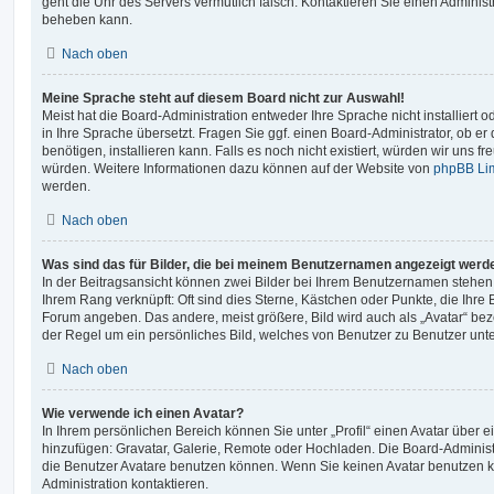
geht die Uhr des Servers vermutlich falsch. Kontaktieren Sie einen Administ
beheben kann.
Nach oben
Meine Sprache steht auf diesem Board nicht zur Auswahl!
Meist hat die Board-Administration entweder Ihre Sprache nicht installiert
in Ihre Sprache übersetzt. Fragen Sie ggf. einen Board-Administrator, ob er
benötigen, installieren kann. Falls es noch nicht existiert, würden wir uns 
würden. Weitere Informationen dazu können auf der Website von
phpBB Li
werden.
Nach oben
Was sind das für Bilder, die bei meinem Benutzernamen angezeigt werd
In der Beitragsansicht können zwei Bilder bei Ihrem Benutzernamen stehen. E
Ihrem Rang verknüpft: Oft sind dies Sterne, Kästchen oder Punkte, die Ihre 
Forum angeben. Das andere, meist größere, Bild wird auch als „Avatar“ beze
der Regel um ein persönliches Bild, welches von Benutzer zu Benutzer unter
Nach oben
Wie verwende ich einen Avatar?
In Ihrem persönlichen Bereich können Sie unter „Profil“ einen Avatar über 
hinzufügen: Gravatar, Galerie, Remote oder Hochladen. Die Board-Adminis
die Benutzer Avatare benutzen können. Wenn Sie keinen Avatar benutzen kö
Administration kontaktieren.