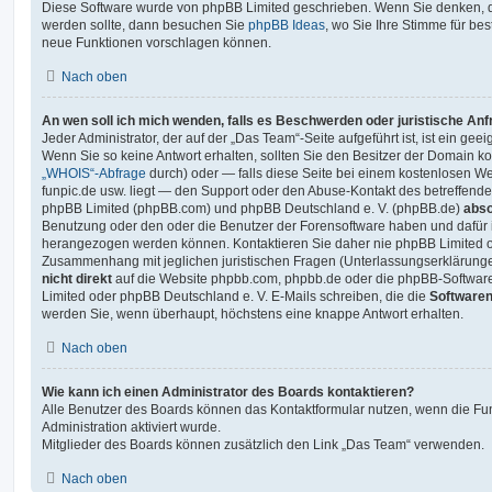
Diese Software wurde von phpBB Limited geschrieben. Wenn Sie denken, d
werden sollte, dann besuchen Sie
phpBB Ideas
, wo Sie Ihre Stimme für b
neue Funktionen vorschlagen können.
Nach oben
An wen soll ich mich wenden, falls es Beschwerden oder juristische An
Jeder Administrator, der auf der „Das Team“-Seite aufgeführt ist, ist ein gee
Wenn Sie so keine Antwort erhalten, sollten Sie den Besitzer der Domain ko
„WHOIS“-Abfrage
durch) oder — falls diese Seite bei einem kostenlosen Webh
funpic.de usw. liegt — den Support oder den Abuse-Kontakt des betreffende
phpBB Limited (phpBB.com) und phpBB Deutschland e. V. (phpBB.de)
abso
Benutzung oder den oder die Benutzer der Forensoftware haben und dafür 
herangezogen werden können. Kontaktieren Sie daher nie phpBB Limited o
Zusammenhang mit jeglichen juristischen Fragen (Unterlassungserklärunge
nicht direkt
auf die Website phpbb.com, phpbb.de oder die phpBB-Software
Limited oder phpBB Deutschland e. V. E-Mails schreiben, die die
Softwaren
werden Sie, wenn überhaupt, höchstens eine knappe Antwort erhalten.
Nach oben
Wie kann ich einen Administrator des Boards kontaktieren?
Alle Benutzer des Boards können das Kontaktformular nutzen, wenn die Fun
Administration aktiviert wurde.
Mitglieder des Boards können zusätzlich den Link „Das Team“ verwenden.
Nach oben