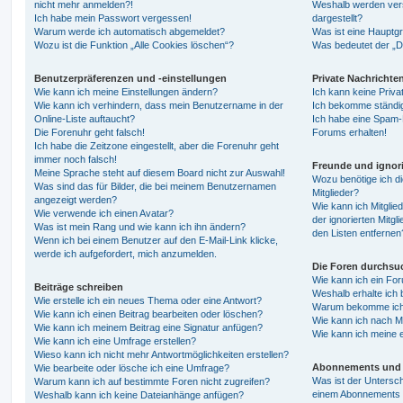
nicht mehr anmelden?!
Weshalb werden ver
Ich habe mein Passwort vergessen!
dargestellt?
Warum werde ich automatisch abgemeldet?
Was ist eine Hauptg
Wozu ist die Funktion „Alle Cookies löschen“?
Was bedeutet der „Da
Benutzerpräferenzen und -einstellungen
Private Nachrichte
Wie kann ich meine Einstellungen ändern?
Ich kann keine Priva
Wie kann ich verhindern, dass mein Benutzername in der
Ich bekomme ständig
Online-Liste auftaucht?
Ich habe eine Spam-E
Die Forenuhr geht falsch!
Forums erhalten!
Ich habe die Zeitzone eingestellt, aber die Forenuhr geht
immer noch falsch!
Freunde und ignori
Meine Sprache steht auf diesem Board nicht zur Auswahl!
Wozu benötige ich di
Was sind das für Bilder, die bei meinem Benutzernamen
Mitglieder?
angezeigt werden?
Wie kann ich Mitglied
Wie verwende ich einen Avatar?
der ignorierten Mitg
Was ist mein Rang und wie kann ich ihn ändern?
den Listen entfernen
Wenn ich bei einem Benutzer auf den E-Mail-Link klicke,
werde ich aufgefordert, mich anzumelden.
Die Foren durchsu
Wie kann ich ein Fo
Beiträge schreiben
Weshalb erhalte ich 
Wie erstelle ich ein neues Thema oder eine Antwort?
Warum bekomme ich b
Wie kann ich einen Beitrag bearbeiten oder löschen?
Wie kann ich nach M
Wie kann ich meinem Beitrag eine Signatur anfügen?
Wie kann ich meine 
Wie kann ich eine Umfrage erstellen?
Wieso kann ich nicht mehr Antwortmöglichkeiten erstellen?
Abonnements und 
Wie bearbeite oder lösche ich eine Umfrage?
Was ist der Untersc
Warum kann ich auf bestimmte Foren nicht zugreifen?
einem Abonnements 
Weshalb kann ich keine Dateianhänge anfügen?