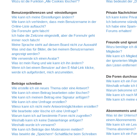
Wozu ist die Funktion „Alle Cookies löschen“?
Was bedeutet der „Da
Benutzerpräferenzen und -einstellungen
Private Nachrichte
Wie kann ich meine Einstellungen ändern?
Ich kann keine Priva
Wie kann ich verhindern, dass mein Benutzername in der
Ich bekomme ständig
Online-Liste auftaucht?
Ich habe eine Spam-E
Die Forenuhr geht falsch!
Forums erhalten!
Ich habe die Zeitzone eingestellt, aber die Forenuhr geht
immer noch falsch!
Freunde und ignori
Meine Sprache steht auf diesem Board nicht zur Auswahl!
Wozu benötige ich di
Was sind das für Bilder, die bei meinem Benutzernamen
Mitglieder?
angezeigt werden?
Wie kann ich Mitglied
Wie verwende ich einen Avatar?
der ignorierten Mitg
Was ist mein Rang und wie kann ich ihn ändern?
den Listen entfernen
Wenn ich bei einem Benutzer auf den E-Mail-Link klicke,
werde ich aufgefordert, mich anzumelden.
Die Foren durchsu
Wie kann ich ein Fo
Beiträge schreiben
Weshalb erhalte ich 
Wie erstelle ich ein neues Thema oder eine Antwort?
Warum bekomme ich b
Wie kann ich einen Beitrag bearbeiten oder löschen?
Wie kann ich nach M
Wie kann ich meinem Beitrag eine Signatur anfügen?
Wie kann ich meine 
Wie kann ich eine Umfrage erstellen?
Wieso kann ich nicht mehr Antwortmöglichkeiten erstellen?
Abonnements und 
Wie bearbeite oder lösche ich eine Umfrage?
Was ist der Untersc
Warum kann ich auf bestimmte Foren nicht zugreifen?
einem Abonnements 
Weshalb kann ich keine Dateianhänge anfügen?
Wie kann ich ein Les
Weshalb wurde ich verwarnt?
Thema abonnieren?
Wie kann ich Beiträge den Moderatoren melden?
Wie kann ich ein Fo
Was bewirkt die „Speichern“-Schaltfläche beim Schreiben