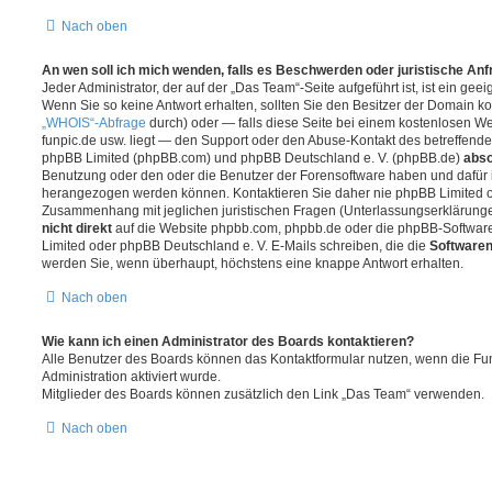
Nach oben
An wen soll ich mich wenden, falls es Beschwerden oder juristische An
Jeder Administrator, der auf der „Das Team“-Seite aufgeführt ist, ist ein gee
Wenn Sie so keine Antwort erhalten, sollten Sie den Besitzer der Domain ko
„WHOIS“-Abfrage
durch) oder — falls diese Seite bei einem kostenlosen Webh
funpic.de usw. liegt — den Support oder den Abuse-Kontakt des betreffende
phpBB Limited (phpBB.com) und phpBB Deutschland e. V. (phpBB.de)
abso
Benutzung oder den oder die Benutzer der Forensoftware haben und dafür 
herangezogen werden können. Kontaktieren Sie daher nie phpBB Limited o
Zusammenhang mit jeglichen juristischen Fragen (Unterlassungserklärunge
nicht direkt
auf die Website phpbb.com, phpbb.de oder die phpBB-Software
Limited oder phpBB Deutschland e. V. E-Mails schreiben, die die
Softwaren
werden Sie, wenn überhaupt, höchstens eine knappe Antwort erhalten.
Nach oben
Wie kann ich einen Administrator des Boards kontaktieren?
Alle Benutzer des Boards können das Kontaktformular nutzen, wenn die Fun
Administration aktiviert wurde.
Mitglieder des Boards können zusätzlich den Link „Das Team“ verwenden.
Nach oben