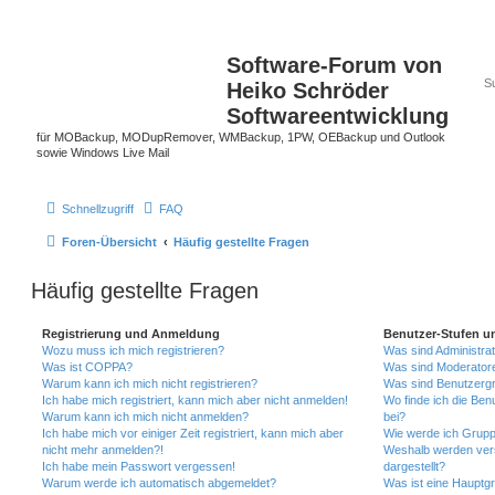
Software-Forum von
Heiko Schröder
Softwareentwicklung
für MOBackup, MODupRemover, WMBackup, 1PW, OEBackup und Outlook
sowie Windows Live Mail
Schnellzugriff
FAQ
Foren-Übersicht
Häufig gestellte Fragen
Häufig gestellte Fragen
Registrierung und Anmeldung
Benutzer-Stufen u
Wozu muss ich mich registrieren?
Was sind Administra
Was ist COPPA?
Was sind Moderator
Warum kann ich mich nicht registrieren?
Was sind Benutzerg
Ich habe mich registriert, kann mich aber nicht anmelden!
Wo finde ich die Ben
Warum kann ich mich nicht anmelden?
bei?
Ich habe mich vor einiger Zeit registriert, kann mich aber
Wie werde ich Grupp
nicht mehr anmelden?!
Weshalb werden ver
Ich habe mein Passwort vergessen!
dargestellt?
Warum werde ich automatisch abgemeldet?
Was ist eine Hauptg