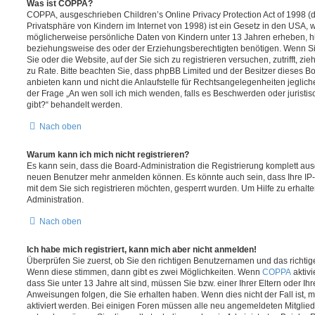
Was ist COPPA?
COPPA, ausgeschrieben Children’s Online Privacy Protection Act of 1998 (
Privatsphäre von Kindern im Internet von 1998) ist ein Gesetz in den USA, w
möglicherweise persönliche Daten von Kindern unter 13 Jahren erheben, h
beziehungsweise des oder der Erziehungsberechtigten benötigen. Wenn Sie 
Sie oder die Website, auf der Sie sich zu registrieren versuchen, zutrifft, z
zu Rate. Bitte beachten Sie, dass phpBB Limited und der Besitzer dieses 
anbieten kann und nicht die Anlaufstelle für Rechtsangelegenheiten jeglicher
der Frage „An wen soll ich mich wenden, falls es Beschwerden oder jurist
gibt?“ behandelt werden.
Nach oben
Warum kann ich mich nicht registrieren?
Es kann sein, dass die Board-Administration die Registrierung komplett ausg
neuen Benutzer mehr anmelden können. Es könnte auch sein, dass Ihre IP
mit dem Sie sich registrieren möchten, gesperrt wurden. Um Hilfe zu erhalt
Administration.
Nach oben
Ich habe mich registriert, kann mich aber nicht anmelden!
Überprüfen Sie zuerst, ob Sie den richtigen Benutzernamen und das richt
Wenn diese stimmen, dann gibt es zwei Möglichkeiten. Wenn
COPPA
aktivi
dass Sie unter 13 Jahre alt sind, müssen Sie bzw. einer Ihrer Eltern oder I
Anweisungen folgen, die Sie erhalten haben. Wenn dies nicht der Fall ist, m
aktiviert werden. Bei einigen Foren müssen alle neu angemeldeten Mitgliede