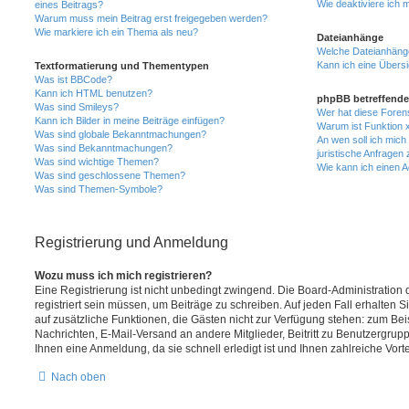
Wie deaktiviere ich
eines Beitrags?
Warum muss mein Beitrag erst freigegeben werden?
Wie markiere ich ein Thema als neu?
Dateianhänge
Welche Dateianhänge
Kann ich eine Übersi
Textformatierung und Thementypen
Was ist BBCode?
Kann ich HTML benutzen?
phpBB betreffende
Was sind Smileys?
Wer hat diese Foren
Kann ich Bilder in meine Beiträge einfügen?
Warum ist Funktion x
Was sind globale Bekanntmachungen?
An wen soll ich mic
Was sind Bekanntmachungen?
juristische Anfragen
Was sind wichtige Themen?
Wie kann ich einen A
Was sind geschlossene Themen?
Was sind Themen-Symbole?
Registrierung und Anmeldung
Wozu muss ich mich registrieren?
Eine Registrierung ist nicht unbedingt zwingend. Die Board-Administration
registriert sein müssen, um Beiträge zu schreiben. Auf jeden Fall erhalten Sie 
auf zusätzliche Funktionen, die Gästen nicht zur Verfügung stehen: zum Beis
Nachrichten, E-Mail-Versand an andere Mitglieder, Beitritt zu Benutzergrup
Ihnen eine Anmeldung, da sie schnell erledigt ist und Ihnen zahlreiche Vortei
Nach oben