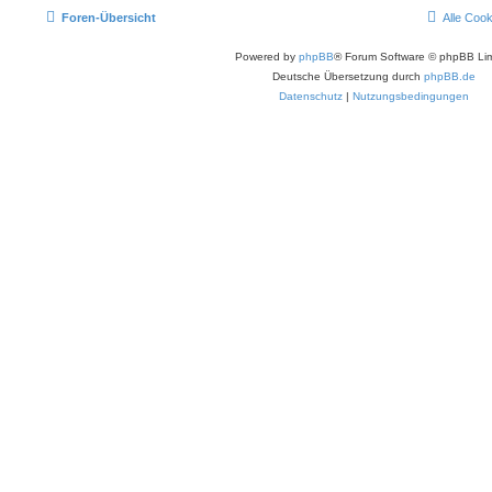
Foren-Übersicht
Alle Coo
Powered by
phpBB
® Forum Software © phpBB Lim
Deutsche Übersetzung durch
phpBB.de
Datenschutz
|
Nutzungsbedingungen