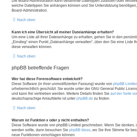
Die Board-Administration kann bestimmte Dateitypen zulassen oder verbieten.
welche Dateitypen Sie anhängen können und Sie Unterstützung benötigen, 
Board-Administration.
Nach oben
Kann ich eine Übersicht all meiner Dateianhänge erhalten?
Um eine Liste all Ihrer Dateianhänge zu erhalten, gehen Sie in den persönli
„Einstieg“ einen Punkt „Dateianhänge verwalten“, über den Sie eine Liste 
diese verwalten können.
Nach oben
phpBB betreffende Fragen
Wer hat diese Forensoftware entwickelt?
Diese Software (in ihrer unmodifizierten Fassung) wurde von
phpBB Limite
urheberrechtlich geschützt. Sie wurde unter der GNU General Public License
und kann frei vertrieben werden. Weitere Details finden Sie
auf der Seite v
deutschsprachige Anlaufstelle ist unter
phpBB.de
zu finden.
Nach oben
Warum ist Funktion x oder y nicht enthalten?
Diese Software wurde von phpBB Limited geschrieben. Wenn Sie denken, d
werden sollte, dann besuchen Sie
phpBB Ideas
, wo Sie Ihre Stimme für b
neue Funktionen vorschlagen können.