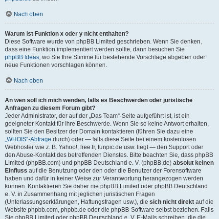
Nach oben
Warum ist Funktion x oder y nicht enthalten?
Diese Software wurde von phpBB Limited geschrieben. Wenn Sie denken,
dass eine Funktion implementiert werden sollte, dann besuchen Sie
phpBB Ideas
, wo Sie Ihre Stimme für bestehende Vorschläge abgeben oder
neue Funktionen vorschlagen können.
Nach oben
An wen soll ich mich wenden, falls es Beschwerden oder juristische
Anfragen zu diesem Forum gibt?
Jeder Administrator, der auf der „Das Team“-Seite aufgeführt ist, ist ein
geeigneter Kontakt für Ihre Beschwerde. Wenn Sie so keine Antwort erhalten,
sollten Sie den Besitzer der Domain kontaktieren (führen Sie dazu eine
„WHOIS“-Abfrage
durch) oder — falls diese Seite bei einem kostenlosen
Webhoster wie z. B. Yahoo!, free.fr, funpic.de usw. liegt — den Support oder
den Abuse-Kontakt des betreffenden Dienstes. Bitte beachten Sie, dass phpBB
Limited (phpBB.com) und phpBB Deutschland e. V. (phpBB.de)
absolut keinen
Einfluss
auf die Benutzung oder den oder die Benutzer der Forensoftware
haben und dafür in keiner Weise zur Verantwortung herangezogen werden
können. Kontaktieren Sie daher nie phpBB Limited oder phpBB Deutschland
e. V. in Zusammenhang mit jeglichen juristischen Fragen
(Unterlassungserklärungen, Haftungsfragen usw.), die
sich nicht direkt
auf die
Website phpbb.com, phpbb.de oder die phpBB-Software selbst beziehen. Falls
Sie phpBB Limited oder phpBB Deutschland e. V. E-Mails schreiben, die die