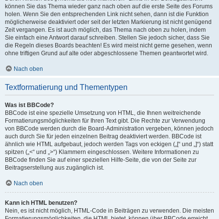
können Sie das Thema wieder ganz nach oben auf die erste Seite des Forums
holen. Wenn Sie den entsprechenden Link nicht sehen, dann ist die Funktion
möglicherweise deaktiviert oder seit der letzten Markierung ist nicht genügend
Zeit vergangen. Es ist auch möglich, das Thema nach oben zu holen, indem
Sie einfach eine Antwort darauf schreiben. Stellen Sie jedoch sicher, dass Sie
die Regeln dieses Boards beachten! Es wird meist nicht gerne gesehen, wenn
ohne triftigen Grund auf alte oder abgeschlossene Themen geantwortet wird.
Nach oben
Textformatierung und Thementypen
Was ist BBCode?
BBCode ist eine spezielle Umsetzung von HTML, die Ihnen weitreichende
Formatierungsmöglichkeiten für Ihren Text gibt. Die Rechte zur Verwendung
von BBCode werden durch die Board-Administration vergeben, können jedoch
auch durch Sie für jeden einzelnen Beitrag deaktiviert werden. BBCode ist
ähnlich wie HTML aufgebaut, jedoch werden Tags von eckigen („[“ und „]“) statt
spitzen („<“ und „>“) Klammern eingeschlossen. Weitere Informationen zu
BBCode finden Sie auf einer speziellen Hilfe-Seite, die von der Seite zur
Beitragserstellung aus zugänglich ist.
Nach oben
Kann ich HTML benutzen?
Nein, es ist nicht möglich, HTML-Code in Beiträgen zu verwenden. Die meisten
Formatierungsmöglichkeiten, die HTML bietet, können über BBCode erreicht