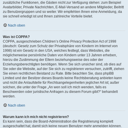
zusätzliche Funktionen, die Gästen nicht zur Verfügung stehen: zum Beispiel
Avatarbilder, Private Nachrichten, E-Mail-Versand an andere Mitglieder, Beitritt
zu Benutzergruppen und so weiter. Wir empfehlen Ihnen eine Anmeldung, da
sie schnell erledigt ist und Ihnen zahlreiche Vorteile bietet.
Nach oben
Was ist COPPA?
COPPA, ausgeschrieben Children’s Online Privacy Protection Act of 1998
(deutsch: Gesetz zum Schutz der Privatsphäre von Kindern im Internet von
1998) ist ein Gesetz in den USA, welches festlegt, dass Websites, die
möglicherweise persönliche Daten von Kindern unter 13 Jahren erheben,
hierzu die Zustimmung der Eltern beziehungsweise des oder der
Erziehungsberechtigten benötigen. Wenn Sie sich unsicher sind, ob dies auf
Sie oder die Website, auf der Sie sich zu registrieren versuchen, zutrifft, ziehen
Sie einen rechtlichen Beistand zu Rate. Bitte beachten Sie, dass phpBB
Limited und der Besitzer dieses Boards keine Rechtsberatung anbieten kann
und nicht die Anlaufstelle für Rechtsangelegenheiten jeglicher Art ist; außer
solchen, die unter der Frage „An wen soll ich mich wenden, falls es
Beschwerden oder juristische Anfragen zu diesem Forum gibt?“ behandelt
werden.
Nach oben
Warum kann ich mich nicht registrieren?
Es kann sein, dass die Board-Administration die Registrierung komplett
ausgeschaltet hat, damit sich keine neuen Benutzer mehr anmelden können.