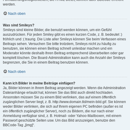
werden.
Nach oben
Was sind Smileys?
Smileys sind kleine Bilder, die benutzt werden können, um ein Gefühl
auszudrücken. Für jeden Smiley gibt es einen kurzen Code, z. B. bedeutet :)
fröhlich und :( traurig. Die Liste aller Smileys können Sie beim Verfassen eines
Beitrags sehen. Versuchen Sie bitte trotzdem, Smileys nicht zu häufig zu
benutzen, sie können einen Beitrag schnell unlesbar machen und ein
Moderator könnte deshalb Ihren Beitrag entsprechend überarbeiten oder gar
komplett löschen. Die Board-Administration kann auch die Anzahl der Smileys
begrenzen, die Sie in einem Beitrag benutzen können.
Nach oben
Kann ich Bilder in meine Beiträge einfügen?
Ja, Bilder können in Ihrem Beitrag angezeigt werden. Wenn die Administration
Dateianhänge erlaubt hat, können Sie das Bild auch direkt hochladen.
Ansonsten müssen Sie zu einem Bild verlinken, das auf einem öffentlich
zugänglichen Server liegt, z. B. http://www.domain.tld/mein-bild.gif. Sie können
weder Bilder verlinken, die sich auf Ihrem eigenen PC befinden (außer es ist
ein öffentlich zugänglicher Server), noch zu Bildern, die nur nach einer
Anmeldung verfügbar sind, z. B. Hotmail- oder Yahoo-Mailboxen, mit einem
Passwort geschützte Seiten usw. Um das Bild anzuzeigen, benutze den
BBCode-Tag „[img]“.