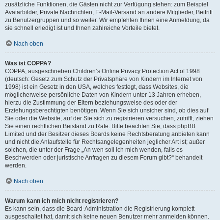
zusätzliche Funktionen, die Gästen nicht zur Verfügung stehen: zum Beispiel
Avatarbilder, Private Nachrichten, E-Mail-Versand an andere Mitglieder, Beitritt
zu Benutzergruppen und so weiter. Wir empfehlen Ihnen eine Anmeldung, da
sie schnell erledigt ist und Ihnen zahlreiche Vorteile bietet.
Nach oben
Was ist COPPA?
COPPA, ausgeschrieben Children’s Online Privacy Protection Act of 1998
(deutsch: Gesetz zum Schutz der Privatsphäre von Kindern im Internet von
1998) ist ein Gesetz in den USA, welches festlegt, dass Websites, die
möglicherweise persönliche Daten von Kindern unter 13 Jahren erheben,
hierzu die Zustimmung der Eltern beziehungsweise des oder der
Erziehungsberechtigten benötigen. Wenn Sie sich unsicher sind, ob dies auf
Sie oder die Website, auf der Sie sich zu registrieren versuchen, zutrifft, ziehen
Sie einen rechtlichen Beistand zu Rate. Bitte beachten Sie, dass phpBB
Limited und der Besitzer dieses Boards keine Rechtsberatung anbieten kann
und nicht die Anlaufstelle für Rechtsangelegenheiten jeglicher Art ist; außer
solchen, die unter der Frage „An wen soll ich mich wenden, falls es
Beschwerden oder juristische Anfragen zu diesem Forum gibt?“ behandelt
werden.
Nach oben
Warum kann ich mich nicht registrieren?
Es kann sein, dass die Board-Administration die Registrierung komplett
ausgeschaltet hat, damit sich keine neuen Benutzer mehr anmelden können.