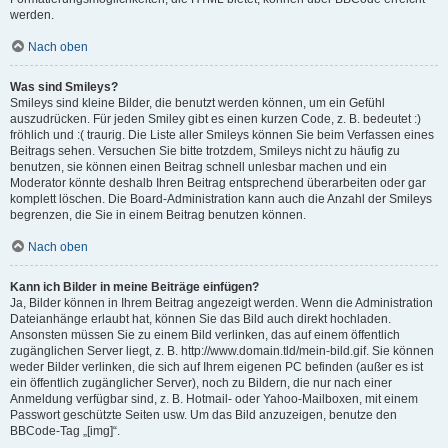
werden.
Nach oben
Was sind Smileys?
Smileys sind kleine Bilder, die benutzt werden können, um ein Gefühl
auszudrücken. Für jeden Smiley gibt es einen kurzen Code, z. B. bedeutet :)
fröhlich und :( traurig. Die Liste aller Smileys können Sie beim Verfassen eines
Beitrags sehen. Versuchen Sie bitte trotzdem, Smileys nicht zu häufig zu
benutzen, sie können einen Beitrag schnell unlesbar machen und ein
Moderator könnte deshalb Ihren Beitrag entsprechend überarbeiten oder gar
komplett löschen. Die Board-Administration kann auch die Anzahl der Smileys
begrenzen, die Sie in einem Beitrag benutzen können.
Nach oben
Kann ich Bilder in meine Beiträge einfügen?
Ja, Bilder können in Ihrem Beitrag angezeigt werden. Wenn die Administration
Dateianhänge erlaubt hat, können Sie das Bild auch direkt hochladen.
Ansonsten müssen Sie zu einem Bild verlinken, das auf einem öffentlich
zugänglichen Server liegt, z. B. http://www.domain.tld/mein-bild.gif. Sie können
weder Bilder verlinken, die sich auf Ihrem eigenen PC befinden (außer es ist
ein öffentlich zugänglicher Server), noch zu Bildern, die nur nach einer
Anmeldung verfügbar sind, z. B. Hotmail- oder Yahoo-Mailboxen, mit einem
Passwort geschützte Seiten usw. Um das Bild anzuzeigen, benutze den
BBCode-Tag „[img]“.