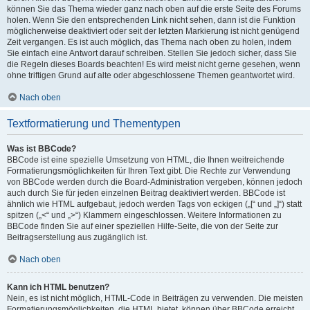
können Sie das Thema wieder ganz nach oben auf die erste Seite des Forums
holen. Wenn Sie den entsprechenden Link nicht sehen, dann ist die Funktion
möglicherweise deaktiviert oder seit der letzten Markierung ist nicht genügend
Zeit vergangen. Es ist auch möglich, das Thema nach oben zu holen, indem
Sie einfach eine Antwort darauf schreiben. Stellen Sie jedoch sicher, dass Sie
die Regeln dieses Boards beachten! Es wird meist nicht gerne gesehen, wenn
ohne triftigen Grund auf alte oder abgeschlossene Themen geantwortet wird.
Nach oben
Textformatierung und Thementypen
Was ist BBCode?
BBCode ist eine spezielle Umsetzung von HTML, die Ihnen weitreichende
Formatierungsmöglichkeiten für Ihren Text gibt. Die Rechte zur Verwendung
von BBCode werden durch die Board-Administration vergeben, können jedoch
auch durch Sie für jeden einzelnen Beitrag deaktiviert werden. BBCode ist
ähnlich wie HTML aufgebaut, jedoch werden Tags von eckigen („[“ und „]“) statt
spitzen („<“ und „>“) Klammern eingeschlossen. Weitere Informationen zu
BBCode finden Sie auf einer speziellen Hilfe-Seite, die von der Seite zur
Beitragserstellung aus zugänglich ist.
Nach oben
Kann ich HTML benutzen?
Nein, es ist nicht möglich, HTML-Code in Beiträgen zu verwenden. Die meisten
Formatierungsmöglichkeiten, die HTML bietet, können über BBCode erreicht