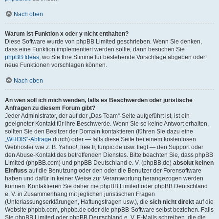
Nach oben
Warum ist Funktion x oder y nicht enthalten?
Diese Software wurde von phpBB Limited geschrieben. Wenn Sie denken,
dass eine Funktion implementiert werden sollte, dann besuchen Sie
phpBB Ideas
, wo Sie Ihre Stimme für bestehende Vorschläge abgeben oder
neue Funktionen vorschlagen können.
Nach oben
An wen soll ich mich wenden, falls es Beschwerden oder juristische
Anfragen zu diesem Forum gibt?
Jeder Administrator, der auf der „Das Team“-Seite aufgeführt ist, ist ein
geeigneter Kontakt für Ihre Beschwerde. Wenn Sie so keine Antwort erhalten,
sollten Sie den Besitzer der Domain kontaktieren (führen Sie dazu eine
„WHOIS“-Abfrage
durch) oder — falls diese Seite bei einem kostenlosen
Webhoster wie z. B. Yahoo!, free.fr, funpic.de usw. liegt — den Support oder
den Abuse-Kontakt des betreffenden Dienstes. Bitte beachten Sie, dass phpBB
Limited (phpBB.com) und phpBB Deutschland e. V. (phpBB.de)
absolut keinen
Einfluss
auf die Benutzung oder den oder die Benutzer der Forensoftware
haben und dafür in keiner Weise zur Verantwortung herangezogen werden
können. Kontaktieren Sie daher nie phpBB Limited oder phpBB Deutschland
e. V. in Zusammenhang mit jeglichen juristischen Fragen
(Unterlassungserklärungen, Haftungsfragen usw.), die
sich nicht direkt
auf die
Website phpbb.com, phpbb.de oder die phpBB-Software selbst beziehen. Falls
Sie phpBB Limited oder phpBB Deutschland e. V. E-Mails schreiben, die die