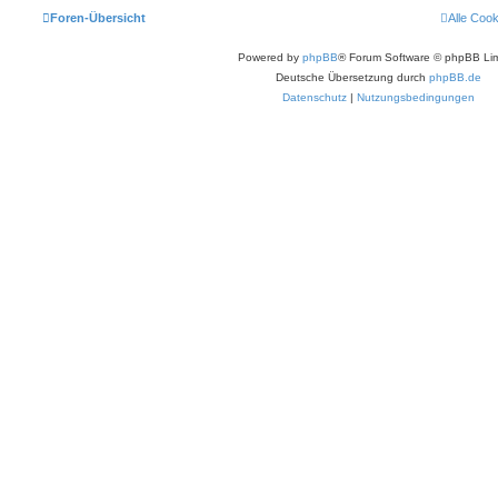
Foren-Übersicht
Alle Coo
Powered by
phpBB
® Forum Software © phpBB Lim
Deutsche Übersetzung durch
phpBB.de
Datenschutz
|
Nutzungsbedingungen