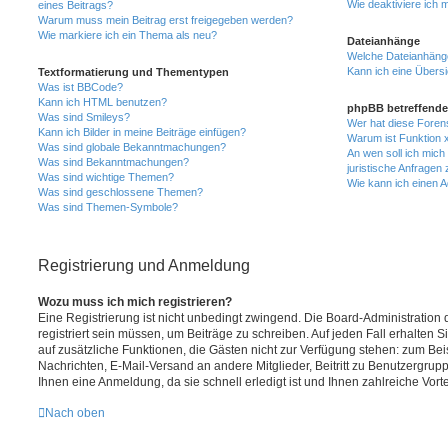
Wie deaktiviere ich
eines Beitrags?
Warum muss mein Beitrag erst freigegeben werden?
Wie markiere ich ein Thema als neu?
Dateianhänge
Welche Dateianhänge
Kann ich eine Übersi
Textformatierung und Thementypen
Was ist BBCode?
Kann ich HTML benutzen?
phpBB betreffende
Was sind Smileys?
Wer hat diese Foren
Kann ich Bilder in meine Beiträge einfügen?
Warum ist Funktion x
Was sind globale Bekanntmachungen?
An wen soll ich mic
Was sind Bekanntmachungen?
juristische Anfragen
Was sind wichtige Themen?
Wie kann ich einen A
Was sind geschlossene Themen?
Was sind Themen-Symbole?
Registrierung und Anmeldung
Wozu muss ich mich registrieren?
Eine Registrierung ist nicht unbedingt zwingend. Die Board-Administration
registriert sein müssen, um Beiträge zu schreiben. Auf jeden Fall erhalten Sie 
auf zusätzliche Funktionen, die Gästen nicht zur Verfügung stehen: zum Beis
Nachrichten, E-Mail-Versand an andere Mitglieder, Beitritt zu Benutzergrup
Ihnen eine Anmeldung, da sie schnell erledigt ist und Ihnen zahlreiche Vortei
Nach oben