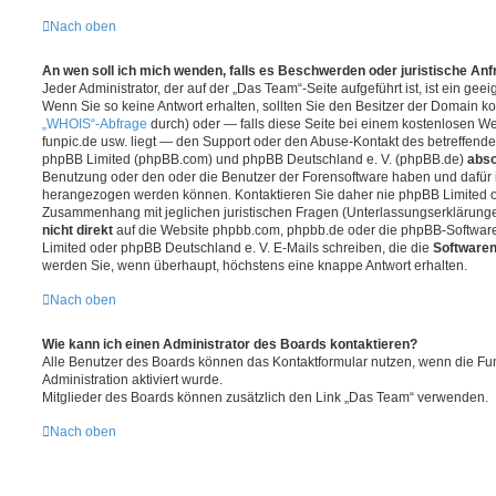
Nach oben
An wen soll ich mich wenden, falls es Beschwerden oder juristische An
Jeder Administrator, der auf der „Das Team“-Seite aufgeführt ist, ist ein gee
Wenn Sie so keine Antwort erhalten, sollten Sie den Besitzer der Domain ko
„WHOIS“-Abfrage
durch) oder — falls diese Seite bei einem kostenlosen Webh
funpic.de usw. liegt — den Support oder den Abuse-Kontakt des betreffende
phpBB Limited (phpBB.com) und phpBB Deutschland e. V. (phpBB.de)
abso
Benutzung oder den oder die Benutzer der Forensoftware haben und dafür 
herangezogen werden können. Kontaktieren Sie daher nie phpBB Limited o
Zusammenhang mit jeglichen juristischen Fragen (Unterlassungserklärunge
nicht direkt
auf die Website phpbb.com, phpbb.de oder die phpBB-Software
Limited oder phpBB Deutschland e. V. E-Mails schreiben, die die
Softwaren
werden Sie, wenn überhaupt, höchstens eine knappe Antwort erhalten.
Nach oben
Wie kann ich einen Administrator des Boards kontaktieren?
Alle Benutzer des Boards können das Kontaktformular nutzen, wenn die Fun
Administration aktiviert wurde.
Mitglieder des Boards können zusätzlich den Link „Das Team“ verwenden.
Nach oben