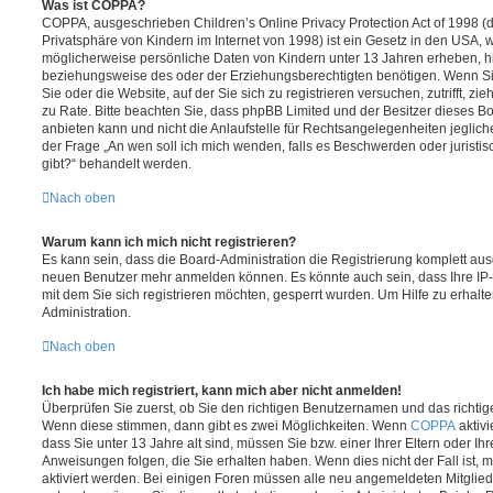
Was ist COPPA?
COPPA, ausgeschrieben Children’s Online Privacy Protection Act of 1998 (
Privatsphäre von Kindern im Internet von 1998) ist ein Gesetz in den USA, w
möglicherweise persönliche Daten von Kindern unter 13 Jahren erheben, h
beziehungsweise des oder der Erziehungsberechtigten benötigen. Wenn Sie 
Sie oder die Website, auf der Sie sich zu registrieren versuchen, zutrifft, z
zu Rate. Bitte beachten Sie, dass phpBB Limited und der Besitzer dieses 
anbieten kann und nicht die Anlaufstelle für Rechtsangelegenheiten jeglicher
der Frage „An wen soll ich mich wenden, falls es Beschwerden oder jurist
gibt?“ behandelt werden.
Nach oben
Warum kann ich mich nicht registrieren?
Es kann sein, dass die Board-Administration die Registrierung komplett ausg
neuen Benutzer mehr anmelden können. Es könnte auch sein, dass Ihre IP
mit dem Sie sich registrieren möchten, gesperrt wurden. Um Hilfe zu erhalt
Administration.
Nach oben
Ich habe mich registriert, kann mich aber nicht anmelden!
Überprüfen Sie zuerst, ob Sie den richtigen Benutzernamen und das richt
Wenn diese stimmen, dann gibt es zwei Möglichkeiten. Wenn
COPPA
aktivi
dass Sie unter 13 Jahre alt sind, müssen Sie bzw. einer Ihrer Eltern oder I
Anweisungen folgen, die Sie erhalten haben. Wenn dies nicht der Fall ist, m
aktiviert werden. Bei einigen Foren müssen alle neu angemeldeten Mitgliede