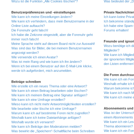
Wozu ist die Funktion „Alle Cookies löschen“?
Was bedeutet der „Da
Benutzerpräferenzen und -einstellungen
Private Nachrichte
Wie kann ich meine Einstellungen ändern?
Ich kann keine Priva
Wie kann ich verhindern, dass mein Benutzername in der
Ich bekomme ständig
Online-Liste auftaucht?
Ich habe eine Spam-E
Die Forenuhr geht falsch!
Forums erhalten!
Ich habe die Zeitzone eingestellt, aber die Forenuhr geht
immer noch falsch!
Freunde und ignori
Meine Sprache steht auf diesem Board nicht zur Auswahl!
Wozu benötige ich di
Was sind das für Bilder, die bei meinem Benutzernamen
Mitglieder?
angezeigt werden?
Wie kann ich Mitglied
Wie verwende ich einen Avatar?
der ignorierten Mitg
Was ist mein Rang und wie kann ich ihn ändern?
den Listen entfernen
Wenn ich bei einem Benutzer auf den E-Mail-Link klicke,
werde ich aufgefordert, mich anzumelden.
Die Foren durchsu
Wie kann ich ein Fo
Beiträge schreiben
Weshalb erhalte ich 
Wie erstelle ich ein neues Thema oder eine Antwort?
Warum bekomme ich b
Wie kann ich einen Beitrag bearbeiten oder löschen?
Wie kann ich nach M
Wie kann ich meinem Beitrag eine Signatur anfügen?
Wie kann ich meine 
Wie kann ich eine Umfrage erstellen?
Wieso kann ich nicht mehr Antwortmöglichkeiten erstellen?
Abonnements und 
Wie bearbeite oder lösche ich eine Umfrage?
Was ist der Untersc
Warum kann ich auf bestimmte Foren nicht zugreifen?
einem Abonnements 
Weshalb kann ich keine Dateianhänge anfügen?
Wie kann ich ein Les
Weshalb wurde ich verwarnt?
Thema abonnieren?
Wie kann ich Beiträge den Moderatoren melden?
Wie kann ich ein Fo
Was bewirkt die „Speichern“-Schaltfläche beim Schreiben