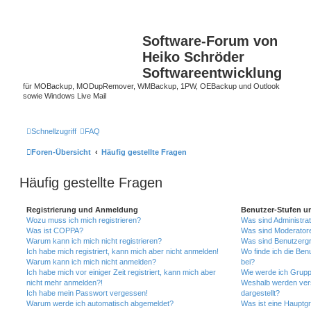
Software-Forum von
Heiko Schröder
Softwareentwicklung
für MOBackup, MODupRemover, WMBackup, 1PW, OEBackup und Outlook
sowie Windows Live Mail
Schnellzugriff
FAQ
Foren-Übersicht
Häufig gestellte Fragen
Häufig gestellte Fragen
Registrierung und Anmeldung
Benutzer-Stufen u
Wozu muss ich mich registrieren?
Was sind Administra
Was ist COPPA?
Was sind Moderator
Warum kann ich mich nicht registrieren?
Was sind Benutzerg
Ich habe mich registriert, kann mich aber nicht anmelden!
Wo finde ich die Ben
Warum kann ich mich nicht anmelden?
bei?
Ich habe mich vor einiger Zeit registriert, kann mich aber
Wie werde ich Grupp
nicht mehr anmelden?!
Weshalb werden ver
Ich habe mein Passwort vergessen!
dargestellt?
Warum werde ich automatisch abgemeldet?
Was ist eine Hauptg