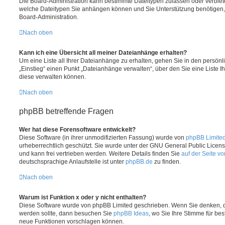
Die Board-Administration kann bestimmte Dateitypen zulassen oder verbieten.
welche Dateitypen Sie anhängen können und Sie Unterstützung benötigen, 
Board-Administration.
Nach oben
Kann ich eine Übersicht all meiner Dateianhänge erhalten?
Um eine Liste all Ihrer Dateianhänge zu erhalten, gehen Sie in den persönli
„Einstieg“ einen Punkt „Dateianhänge verwalten“, über den Sie eine Liste 
diese verwalten können.
Nach oben
phpBB betreffende Fragen
Wer hat diese Forensoftware entwickelt?
Diese Software (in ihrer unmodifizierten Fassung) wurde von
phpBB Limite
urheberrechtlich geschützt. Sie wurde unter der GNU General Public License
und kann frei vertrieben werden. Weitere Details finden Sie
auf der Seite v
deutschsprachige Anlaufstelle ist unter
phpBB.de
zu finden.
Nach oben
Warum ist Funktion x oder y nicht enthalten?
Diese Software wurde von phpBB Limited geschrieben. Wenn Sie denken, d
werden sollte, dann besuchen Sie
phpBB Ideas
, wo Sie Ihre Stimme für b
neue Funktionen vorschlagen können.