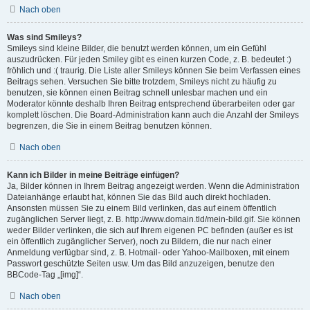
Nach oben
Was sind Smileys?
Smileys sind kleine Bilder, die benutzt werden können, um ein Gefühl
auszudrücken. Für jeden Smiley gibt es einen kurzen Code, z. B. bedeutet :)
fröhlich und :( traurig. Die Liste aller Smileys können Sie beim Verfassen eines
Beitrags sehen. Versuchen Sie bitte trotzdem, Smileys nicht zu häufig zu
benutzen, sie können einen Beitrag schnell unlesbar machen und ein
Moderator könnte deshalb Ihren Beitrag entsprechend überarbeiten oder gar
komplett löschen. Die Board-Administration kann auch die Anzahl der Smileys
begrenzen, die Sie in einem Beitrag benutzen können.
Nach oben
Kann ich Bilder in meine Beiträge einfügen?
Ja, Bilder können in Ihrem Beitrag angezeigt werden. Wenn die Administration
Dateianhänge erlaubt hat, können Sie das Bild auch direkt hochladen.
Ansonsten müssen Sie zu einem Bild verlinken, das auf einem öffentlich
zugänglichen Server liegt, z. B. http://www.domain.tld/mein-bild.gif. Sie können
weder Bilder verlinken, die sich auf Ihrem eigenen PC befinden (außer es ist
ein öffentlich zugänglicher Server), noch zu Bildern, die nur nach einer
Anmeldung verfügbar sind, z. B. Hotmail- oder Yahoo-Mailboxen, mit einem
Passwort geschützte Seiten usw. Um das Bild anzuzeigen, benutze den
BBCode-Tag „[img]“.
Nach oben