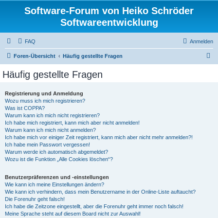
Software-Forum von Heiko Schröder
Softwareentwicklung
FAQ
Anmelden
S
Foren-Übersicht
Häufig gestellte Fragen
u
Häufig gestellte Fragen
c
h
Registrierung und Anmeldung
Wozu muss ich mich registrieren?
e
Was ist COPPA?
Warum kann ich mich nicht registrieren?
Ich habe mich registriert, kann mich aber nicht anmelden!
Warum kann ich mich nicht anmelden?
Ich habe mich vor einiger Zeit registriert, kann mich aber nicht mehr anmelden?!
Ich habe mein Passwort vergessen!
Warum werde ich automatisch abgemeldet?
Wozu ist die Funktion „Alle Cookies löschen“?
Benutzerpräferenzen und -einstellungen
Wie kann ich meine Einstellungen ändern?
Wie kann ich verhindern, dass mein Benutzername in der Online-Liste auftaucht?
Die Forenuhr geht falsch!
Ich habe die Zeitzone eingestellt, aber die Forenuhr geht immer noch falsch!
Meine Sprache steht auf diesem Board nicht zur Auswahl!