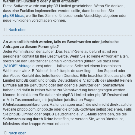
Warum ist Funktion x oder y nicht enthalten?
Diese Software wurde von phpBB Limited geschrieben. Wenn Sie denken,
dass eine Funktion implementiert werden sollte, dann besuchen Sie
phpBB Ideas
, wo Sie Ihre Stimme für bestehende Vorschläge abgeben oder
neue Funktionen vorschlagen können.
Nach oben
An wen soll ich mich wenden, falls es Beschwerden oder juristische
Anfragen zu diesem Forum gibt?
Jeder Administrator, der auf der „Das Team“-Seite aufgeführt ist, ist ein
geeigneter Kontakt für Ihre Beschwerde. Wenn Sie so keine Antwort erhalten,
sollten Sie den Besitzer der Domain kontaktieren (führen Sie dazu eine
„WHOIS“-Abfrage
durch) oder — falls diese Seite bei einem kostenlosen
Webhoster wie z. B. Yahoo!, free.fr, funpic.de usw. liegt — den Support oder
den Abuse-Kontakt des betreffenden Dienstes. Bitte beachten Sie, dass phpBB
Limited (phpBB.com) und phpBB Deutschland e. V. (phpBB.de)
absolut keinen
Einfluss
auf die Benutzung oder den oder die Benutzer der Forensoftware
haben und dafür in keiner Weise zur Verantwortung herangezogen werden
können. Kontaktieren Sie daher nie phpBB Limited oder phpBB Deutschland
e. V. in Zusammenhang mit jeglichen juristischen Fragen
(Unterlassungserklärungen, Haftungsfragen usw.), die
sich nicht direkt
auf die
Website phpbb.com, phpbb.de oder die phpBB-Software selbst beziehen. Falls
Sie phpBB Limited oder phpBB Deutschland e. V. E-Mails schreiben, die die
Softwarenutzung durch Dritte
betreffen, so werden Sie, wenn überhaupt,
höchstens eine knappe Antwort erhalten.
Nach oben