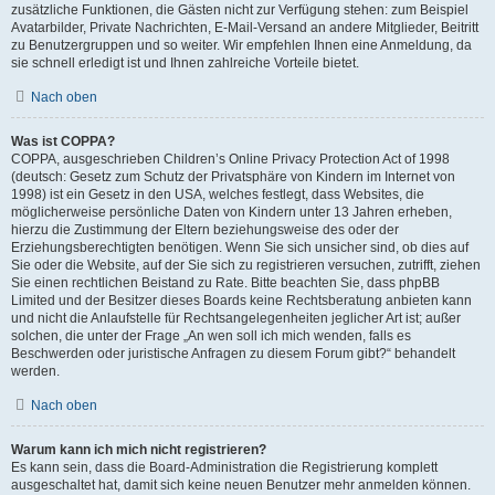
zusätzliche Funktionen, die Gästen nicht zur Verfügung stehen: zum Beispiel
Avatarbilder, Private Nachrichten, E-Mail-Versand an andere Mitglieder, Beitritt
zu Benutzergruppen und so weiter. Wir empfehlen Ihnen eine Anmeldung, da
sie schnell erledigt ist und Ihnen zahlreiche Vorteile bietet.
Nach oben
Was ist COPPA?
COPPA, ausgeschrieben Children’s Online Privacy Protection Act of 1998
(deutsch: Gesetz zum Schutz der Privatsphäre von Kindern im Internet von
1998) ist ein Gesetz in den USA, welches festlegt, dass Websites, die
möglicherweise persönliche Daten von Kindern unter 13 Jahren erheben,
hierzu die Zustimmung der Eltern beziehungsweise des oder der
Erziehungsberechtigten benötigen. Wenn Sie sich unsicher sind, ob dies auf
Sie oder die Website, auf der Sie sich zu registrieren versuchen, zutrifft, ziehen
Sie einen rechtlichen Beistand zu Rate. Bitte beachten Sie, dass phpBB
Limited und der Besitzer dieses Boards keine Rechtsberatung anbieten kann
und nicht die Anlaufstelle für Rechtsangelegenheiten jeglicher Art ist; außer
solchen, die unter der Frage „An wen soll ich mich wenden, falls es
Beschwerden oder juristische Anfragen zu diesem Forum gibt?“ behandelt
werden.
Nach oben
Warum kann ich mich nicht registrieren?
Es kann sein, dass die Board-Administration die Registrierung komplett
ausgeschaltet hat, damit sich keine neuen Benutzer mehr anmelden können.